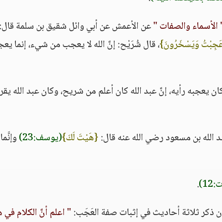
 الأسماء والصفات "
عن الأعمش عن أبي وائل شقيق بن سلمة قال:
َجِبْتُ وَيَسْخَرُونَ}
، قال شُرَيْح: إنَّ الله لا يعجب من شيء، إنما يع
ن يعجبه رأيه، إنَّ عبد الله كان أعلم من شريح، وكان عبد الله يقرأ
 الله بن مسعود رضي الله عنه قال:
{هَيْتَ لَكَ}
(يوسف:23)
وإنَّما
12)
.
ن ذكر ثلاثة أحاديث في إثبات صفة العَجَب:
" اعلم أنَّ الكلام في 