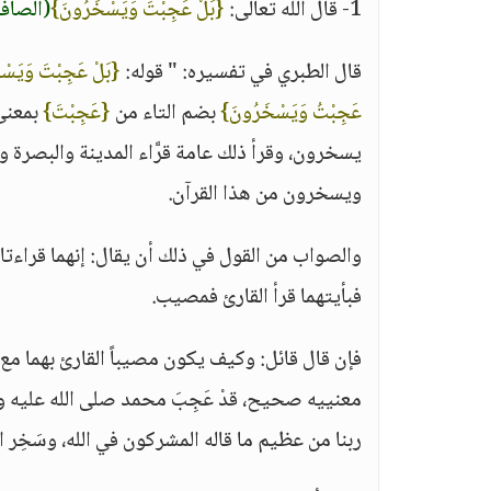
1- قال الله تعالى:
{بَلْ عَجِبْتَ وَيَسْخَرُونَ}
(الصافات
قال الطبري في تفسيره: " قوله:
{بَلْ عَجِبْتَ وَيَسْ
عَجِبْتُ وَيَسْخَرُونَ}
بضم التاء من
{عَجِبْتَ}
بمعنى:
يسخرون، وقرأ ذلك عامة قرَّاء المدينة والبصرة و
ويسخرون من هذا القرآن.
والصواب من القول في ذلك أن يقال: إنهما قراءتان
فبأيتهما قرأ القارئ فمصيب.
فإن قال قائل: وكيف يكون مصيباً القارئ بهما مع
معنييه صحيح، قدْ عَجِبَ محمد صلى الله عليه و
ربنا من عظيم ما قاله المشركون في الله، وسَخِر ا