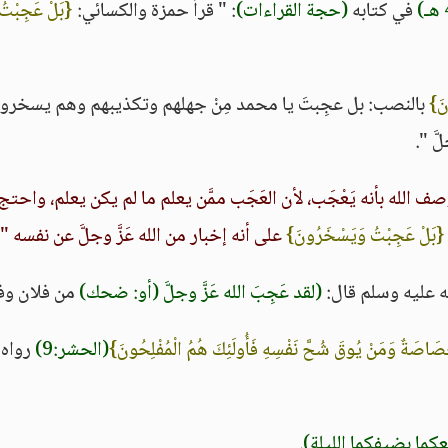
في كتابه
(حجة القراءات)
: " قرأ حمزة والكسائي:
{بَلْ عَجِبْتُ
نَ}
بالنصب: بل عجِبتَ يا محمد مِنْ جهلهم وتكذيبهم وهم يسخرو
َّ ".
صف الله بأنه يَعْجَب، لأن العَجَب ممَّن يعلم ما لم يكن يعلم، واحتج
{بَلْ عَجِبْتُ وَيَسْخَرُونَ}
على أنه إخبار من الله عَزَّ وجلَّ عن نفسه "
(لقد عَجِبَ الله عَزَّ وجلَّ (أو: ضحك)
من فلان وفل
خَصَاصَةٌ وَمَنْ يُوقَ شُحَّ نَفْسِهِ فَأُولَئِكَ هُمُ الْمُفْلِحُونَ}
(الحشر:9)
رواه
كما بضيفكما الليلة)
.