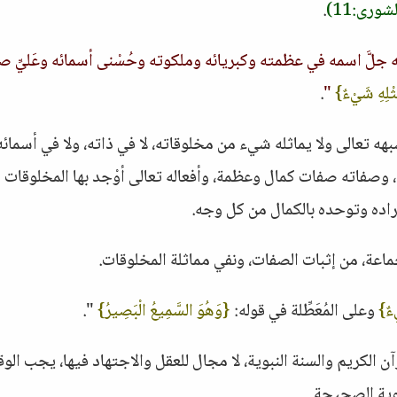
شورى:11)
.
له جلَّ اسمه في عظمته وكبريائه وملكوته وحُسْنى أسمائه وعَليِّ ص
ْلِهِ شَيْءٌ}
"
.
ه تعالى ولا يماثله شيء من مخلوقاته، لا في ذاته، ولا في أسمائه،
ى، وصفاته صفات كمال وعظمة، وأفعاله تعالى أوْجد بها المخلوقات
راده وتوحده بالكمال من كل وجه.
اعة، من إثبات الصفات، ونفي مماثلة المخلوقات.
ْءٌ}
وعلى المُعَطِّلة في قوله:
{وَهُوَ السَّمِيعُ الْبَصِيرُ}
".
ن الكريم والسنة النبوية، لا مجال للعقل والاجتهاد فيها، يجب الو
بوية الصحيحة.