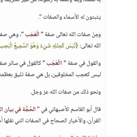
به نفسه، وبما وصفه به رسوله، من غير تحريف ول
يثبتون له الأسماء والصفات ".
ومِنْ صفات الله تعالى صفة
" الْعَجَب "
، وهي صفة 
الله تعالى:
{لَيْسَ كَمِثْلِهِ شَيْءٌ وَهُوَ السَّمِيعُ الْبَصِير
والقول في صفة
" االْعَجَب "
كالقول في سائر صفات
ليس كعجب المخلوقين، بل هي صفة تليق بعظمته
ونحو ذلك من صفات الله عز وجل.
قال أبو القاسم الأصبهاني في
" الحُجَّة في بيان 
القرآن، والأخبار الصحاح في الصفات التي نقلها 