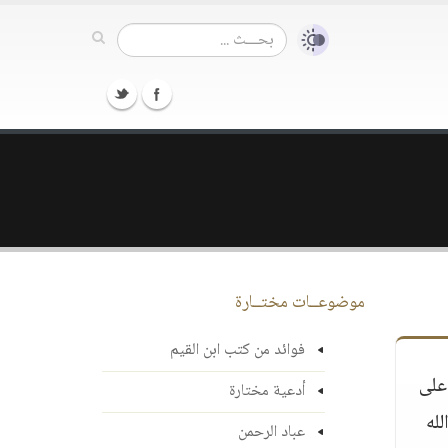
موضوعــات مختــارة
فوائد من كتب ابن القيم
على
أدعية مختارة
لله
عباد الرحمن