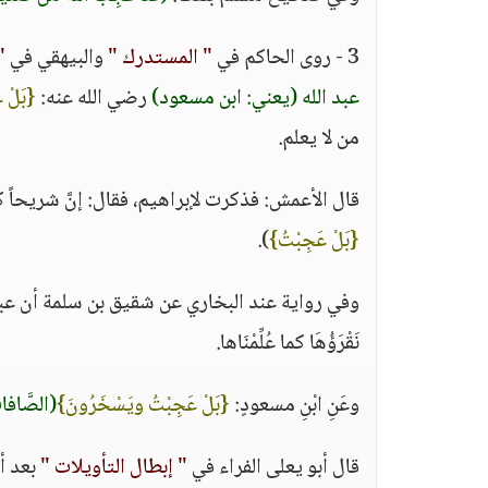
3 - روى الحاكم في
" المستدرك "
والبيهقي في
"
عبد الله (يعني: ابن مسعود)
رضي الله عنه:
{بَلْ ع
من لا يعلم.
قال الأعمش: فذكرت لإبراهيم، فقال: إنَّ شريحاً كا
{بَلْ عَجِبْتُ}
).
وفي رواية عند البخاري عن شقيق بن سلمة أن عبد
نَقْرَؤُهَا كما عُلِّمْنَاها.
وعَنِ ابْنِ مسعودٍ:
{بَلْ عَجِبْتُ ويَسْخَرُونَ}
(الصَّافات:
قال أبو يعلى الفراء في
" إبطال التأويلات "
بعد أ