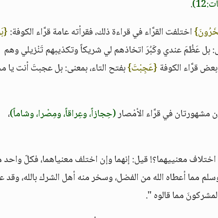
:12)
.
خَرُونَ}
اختلفت القرَّاء في قراءة ذلك، فقرأته عامة قرَّاء الكوفة:
{بَل
 بل عَظُمَ عندي وكَبُرَ اتخاذهم لي شريكاً وتكذيبهم تَنْزيلي وهم
بعض قرَّاء الكوفة
{عَجِبْتَ}
بفتح التاء، بمعنى: بل عجبتَ أنت يا م
 مشهورتان في قرَّاء الأمْصار
(حِجازاً، وعِراقاً، ومِصْرا، وشاماً)
،
 اختلاف معنييهما؟! قيل: إنهما وإن اختلف معنياهما، فكلّ واحد 
سلم مما أعطاه الله من الفضل، وسخر منه أهل الشرك بالله، وقد ع
لمشركونَ مما قالوه ".