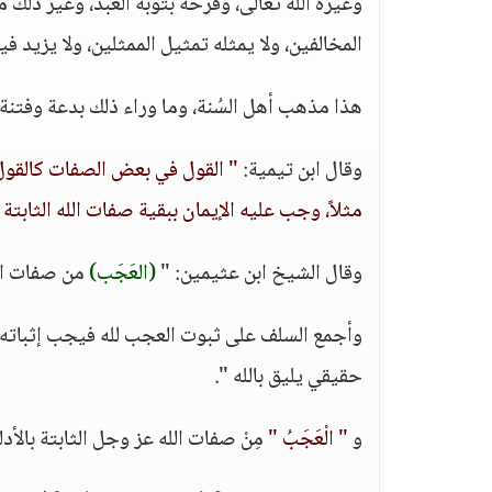
وغَيْرَة الله تعالى، وفرحه بتوبة العبد، وغير ذل
المخالفين، ولا يمثله تمثيل الممثلين، ولا يزيد في
هذا مذهب أهل السُنة، وما وراء ذلك بدعة وفتنة، ثب
وقال ابن تيمية:
" القول في بعض الصفات كالقول 
مثلاً، وجب عليه الإيمان ببقية صفات الله الثابتة
وقال الشيخ ابن عثيمين: "
(العَجَب)
من صفات الله
وأجمع السلف على ثبوت العجب لله فيجب إثباته 
حقيقي يليق بالله ".
و
" الْعَجَبُ "
مِنْ صفات الله عز وجل الثابتة بالأ