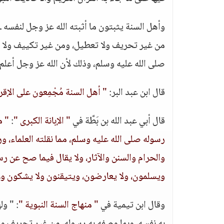
وأهل السنة يثبتون ما أثبته الله عز وجل لنفسه ـ
من غير تحريف ولا تعطيل، ومن غير تكييف ولا تمث
صلى الله عليه وسلم، وذلك لأن الله عز وجل أعلم 
قال ابن عبد البر:
" أهل السنة مُجْمِعون على الإقرا
قال أبي عبد الله بن بَطَّة في
" الإبانة الكبرى "
:
" م
رسوله صلى الله عليه وسلم، مما نقلته العلماء، و
والحرام والسنن والآثار، ولا يقال فيما صح عن رسو
ويسلمون، ولا يعارضون، ويتيقنون ولا يشكون ولا
وقال ابن تيمية في
" منهاج السنة النبوية "
: " و