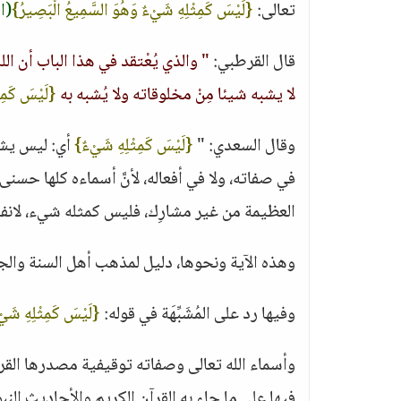
تعالى:
{لَيْسَ كَمِثْلِهِ شَيْءٌ وَهُوَ السَّمِيعُ الْبَصِيرُ}
(ال
قال القرطبي:
" والذي يُعْتقد في هذا الباب أن ال
لا يشبه شيئا مِنْ مخلوقاته ولا يُشبه به
{لَيْسَ كَمِث
وقال السعدي: "
{لَيْسَ كَمِثْلِهِ شَيْءٌ}
أي: ليس يشبه
في صفاته، ولا في أفعاله، لأنَّ أسماءه كلها حسن
العظيمة من غير مشارِك، فليس كمثله شيء، لانف
وهذه الآية ونحوها، دليل لمذهب أهل السنة والجم
وفيها رد على المُشَبِّهَة في قوله:
{لَيْسَ كَمِثْلِهِ شَي
وأسماء الله تعالى وصفاته توقيفية مصدرها القرآ
فيها على ما جاء به القرآن الكريم والأحاديث الن