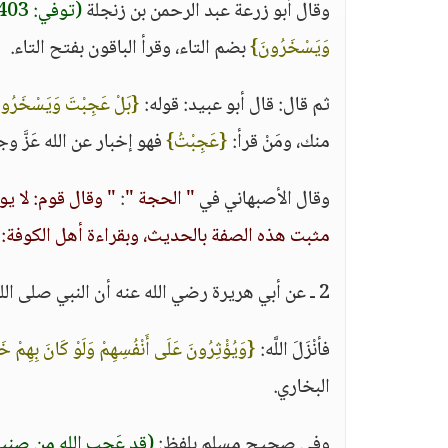
وقال أبو زرعة عبد الرحمن بن زنجلة
(توفي: 403 هـ)
وَيَسْخَرُونَ}
بضم التاء، وقرأ الباقون بفتح التاء.
ثم قال: قال أبو عبيد: قوله:
{بَلْ عَجِبْتَ وَيَسْخَرُو
منك، ومَنْ قرأ:
{عَجِبْتُ}
فهو إخبار عن الله عَزَّ وجل
وقال الأصبهاني في
" الحجة "
:
" وقال قوم: لا يو
مثبت هذه الصفة بالحديث، وبقراءة أهل الكوفة:
2 ـ عن أبي هريرة رضي الله عنه أن النبي صلى الله عليه وسلم قال:
فأنْزَلَ اللَّه:
{وَيُؤْثِرُونَ عَلَى أَنْفُسِهِمْ وَلَوْ كَانَ بِهِمْ 
البخاري.
وفي صحيح مسلم بلفظ:
(قد عَجِب الله من صنيع