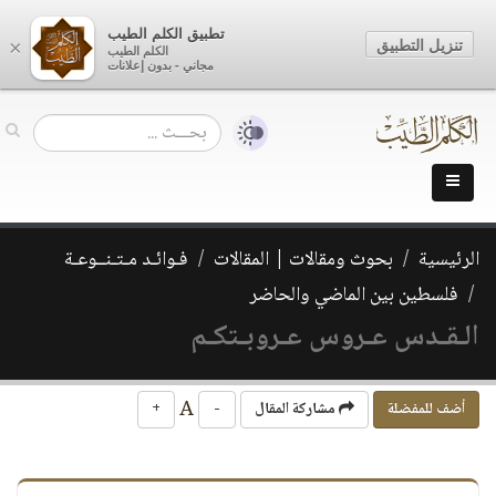
تطبيق الكلم الطيب
تنزيل التطبيق
×
الكلم الطيب
مجاني - بدون إعلانات
الرئيسية
بحوث ومقالات | المقالات
فـوائـد مـتـنــوعـة
فلسطين بين الماضي والحاضر
الـقـدس عـروس عـروبـتكـم
A
أضف للمفضلة
مشاركة المقال
-
+