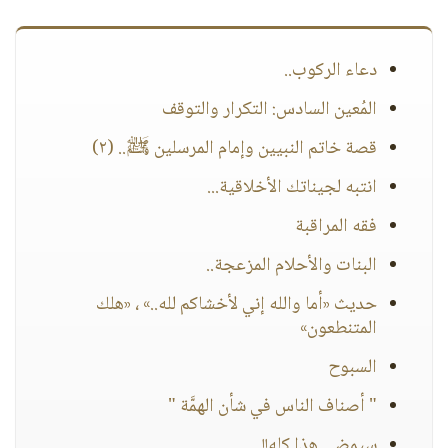
دعاء الركوب..
المُعين السادس: التكرار والتوقف
قصة خاتم النبيين وإمام المرسلين ﷺ.. (٢)
انتبه لجيناتك الأخلاقية...
فقه المراقبة
البنات والأحلام المزعجة..
حديث «أما والله إني لأخشاكم لله..» ، «هلك
المتنطعون»
السبوح
" أصناف الناس في شأن الهمَّة "
سيمضي هذا كله!!