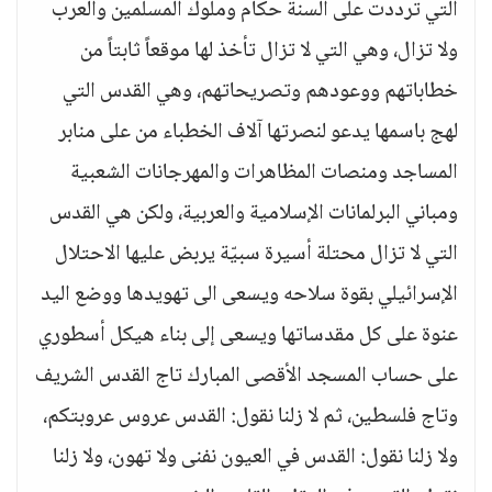
التي ترددت على ألسنة حكام وملوك المسلمين والعرب
ولا تزال، وهي التي لا تزال تأخذ لها موقعاً ثابتاً من
خطاباتهم ووعودهم وتصريحاتهم، وهي القدس التي
لهج باسمها يدعو لنصرتها آلاف الخطباء من على منابر
المساجد ومنصات المظاهرات والمهرجانات الشعبية
ومباني البرلمانات الإسلامية والعربية، ولكن هي القدس
التي لا تزال محتلة أسيرة سبيّة يربض عليها الاحتلال
الإسرائيلي بقوة سلاحه ويسعى الى تهويدها ووضع اليد
عنوة على كل مقدساتها ويسعى إلى بناء هيكل أسطوري
على حساب المسجد الأقصى المبارك تاج القدس الشريف
وتاج فلسطين، ثم لا زلنا نقول: القدس عروس عروبتكم،
ولا زلنا نقول: القدس في العيون نفنى ولا تهون، ولا زلنا