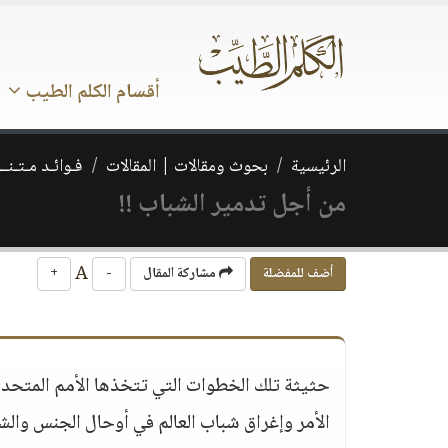
أقسام الكلم الطيب
الرئيسية
بحوث ومقالات | المقالات
فـوائـد مـتـنــ
من أجل تدمير الشباب !!
A
أضف للمفضلة
مشاركة المقال
-
+
حثيثة تلك الخطوات التي تتخذها الأمم المتحدة
الأمر وإغراق شباب العالم في أوحال الجنس والش