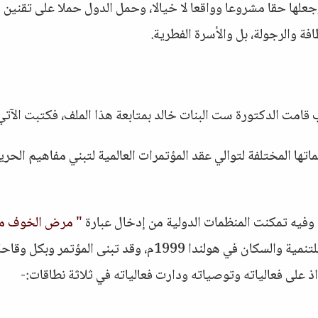
جعلها حقا مشروعا وواقعا لا خيالا، وحمل الدول حملا على تقنين 
ة والرجولة، بل والأسرة الفطرية.
قامت الدكتورة ست البنات خالد بمتابعة هذا الملف، فكتبت الآتي
ها المختلفة لتوالي عقد المؤتمرات العالمية لتبني مفاهيم الحري
" مرض الخوف م
، ثم عقد مؤتمر: لاهاي للتنمية والسكان في هولندا 1999م، وقد تبنى المؤتمر وبكل وقا
على فعالياته وتوصياته ودارت فعالياته في ثلاثة نطاقات:-