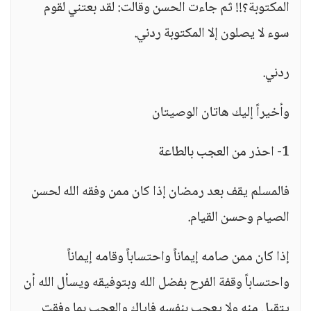
المكتوبة؟!! ثم جاءت الحسن وقالت: لقد بعتني لقوم
سوء لا يصلون إلا المكتوبة ردني.
ردني.
وأخيراً إليك هاتان الوصيتان
1- احذر من العجب بالطاعة
فالمسلم يقف بعد رمضان إذا كان ممن وفقه الله لحسن
الصيام وحسن القيام.
إذا كان ممن صامه إيماناً واحتساباً وقامه إيماناً
واحتساباً وقفة الفرح بفضل الله وبتوفيقه ويسأل الله أن
يتقبل منه ولا يعجب بنفسه فإياك والعجب بما وفقت