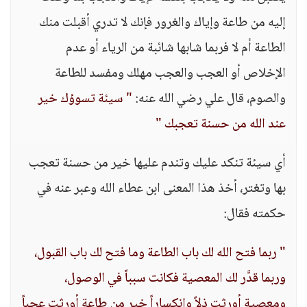
إليه من طاعة وإياك والغرور فإنك لا تدري أقبلت منك
الطاعة أم لا فربما شابها شائبة من الرياء أو عدم
الإخلاص أو العجب والعجب مهلك ومفسد للطاعة
والصوم، قال علي رضي الله عنه:
" سيئة تسوؤك خير
عند الله من حسنة تعجبك "
أي سيئة تنكد عليك وتندم عليها خير من حسنة تعجب
بها وتغتر، أخذ هذا المعنى ابن عطاء الله وعبر عنه في
حكمته فقال:
" ربما فتح الله لك باب الطاعة وما فتح لك باب القبول،
وربما قدَّر لك المعصية فكانت سبباً في الوصول،
ومعصية أورثت ذلاً وانكساراً خير من طاعة أورثت عجباً