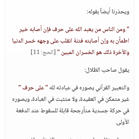
ويحذرنا أيضاً بقوله:
" ومن الناس من يعبد الله على حرف فإن أصابه خير
اطمأن به وإن أصابته فتنة انقلب على وجهه خسر الدنيا
والآخرة ذلك هو الخسران المبين "
[الحج: 11]
يقول صاحب الظلال:
والتعبير القرآني يصوره في عبادته لله
" على حرف "
غير متمكن في العقيدة، ولا متثبت في العبادة، ويصوره
في حركة جسدية متأرجحة قابلة للسقوط عند الدفعة
الأولى.