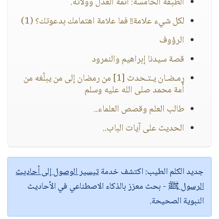
الطبقة الخامسة: أئمة العدل وولاته.
لكل شيء علامة!! فما علامة اهتمامك بدعوتك؟ (1)
الرؤوف
قصة سيدنا إبراهيم والنمرود
رمـضـان يـتـحدث [1] من رمضان إلى من يبلُغه من
أُمة محمد صلى الله عليه وسلم
طالب العلم وقصص العلماء..
الحديث على آيات الباب..
جديد الكلم الطيب:
اكتشف خدمة
تيسير الوصول إلى أحاديث
الرسول ﷺ
- بحث معزز بالذكاء الاصطناعي في الأحاديث
النبوية الصحيحة.