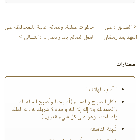
<-السـابق ::
على
خطوات عملية..ونصائح غالية ..للمحافظة على
العهد بعد رمضان
العمل الصالح بعد رمضان..
:: التـــالى->
مختارات
" آداب الهاتف "
أذكار الصباح والمساء (أصبحنا وأصبح الملك لله
والحمدلله ولا إله إلا الله وحده لا شريك له ، له الملك
وله الحمد وهو على كل شيء قدير...)
الَّلبِنة التاسعة