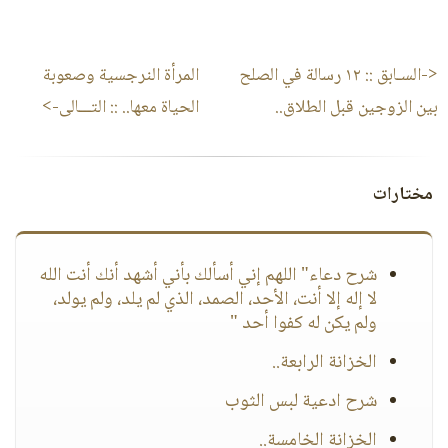
<-السـابق ::
١٢ رسالة في الصلح
المرأة النرجسية وصعوبة
بين الزوجين قبل الطلاق..
الحياة معها..
:: التـــالى->
مختارات
شرح دعاء" اللهم إني أسألك بأني أشهد أنك أنت الله
لا إله إلا أنت، الأحد، الصمد، الذي لم يلد، ولم يولد،
ولم يكن له كفوا أحد "
الخزانة الرابعة..
شرح ادعية لبس الثوب
الخزانة الخامسة..