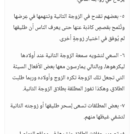
٥- بعضهم تقدح في الزوجة الثانية وتتهمها في عِرضها
وتُلمح بقصصٍ كاذبة عنها حتى يعرف الناس أن طليقها
لم يُوفق في اختيار زوجةٍ أخرى.
٦- السعي لتشويه سمعة الزوجة الثانية عند أولادها
ليكرهوها، وبالتالي يمارسون معها بعض الأفعال السيئة
التي تجعل تلك الزوجة تكره الزوج وأولاده وربما طلبت
الطلاق، وهكذا تفوز المطلقة بطلاق الزوجة الثانية.
٧- بعض المطلقات تسعى لِسحرِ طليقها أو زوجته الثانية
لتشفي غيظها منهم.