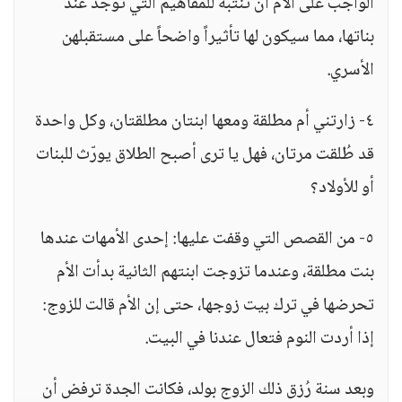
الواجب على الأم أن تنتبه للمفاهيم التي توجد عند
بناتها، مما سيكون لها تأثيراً واضحاً على مستقبلهن
الأسري.
٤- زارتني أم مطلقة ومعها ابنتان مطلقتان، وكل واحدة
قد طُلقت مرتان، فهل يا ترى أصبح الطلاق يورّث للبنات
أو للأولاد؟
٥- من القصص التي وقفت عليها: إحدى الأمهات عندها
بنت مطلقة، وعندما تزوجت ابنتهم الثانية بدأت الأم
تحرضها في ترك بيت زوجها، حتى إن الأم قالت للزوج:
إذا أردت النوم فتعال عندنا في البيت.
وبعد سنة رُزق ذلك الزوج بولد، فكانت الجدة ترفض أن