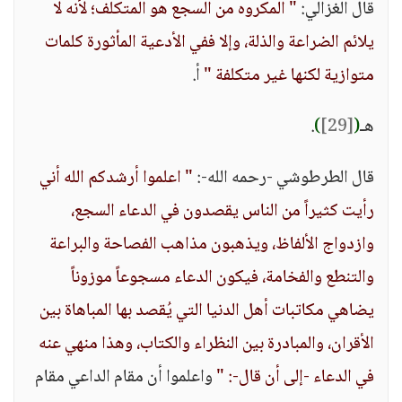
قال الغزالي:
" المكروه من السجع هو المتكلف؛ لأنه لا
يلائم الضراعة والذلة، وإلا ففي الأدعية المأثورة كلمات
متوازية لكنها غير متكلفة "
أ.
هـ
(
[29]
)
.
قال الطرطوشي -رحمه الله-:
" اعلموا أرشدكم الله أني
رأيت كثيراً من الناس يقصدون في الدعاء السجع،
وازدواج الألفاظ، ويذهبون مذاهب الفصاحة والبراعة
والتنطع والفخامة، فيكون الدعاء مسجوعاً موزوناً
يضاهي مكاتبات أهل الدنيا التي يُقصد بها المباهاة بين
الأقران، والمبادرة بين النظراء والكتاب، وهذا منهي عنه
في الدعاء -إلى أن قال-: "
واعلموا أن مقام الداعي مقام