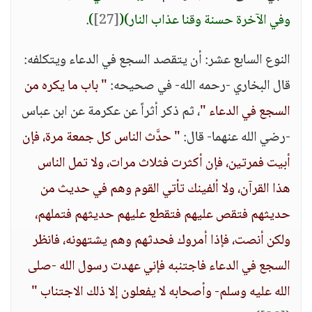
وفي الآخرة حسنة وقنا عذاب النار)
(
[27]
)
.
النوع السابع عشر: أن يتقصد السجع في الدعاء ويتكلفه:
قال البخاري -رحمه الله- في صحيحه:
" باب ما يكره من
السجع في الدعاء "
، ثم ذكر أثراً عن عكرمة عن ابن عباس
-رضي الله عنهما- قال:
" حدَّث الناس كل جمعة مرة، فإن
أبيت فمرتين، فإن أكثرت فثلاث مرات، ولا تمل الناس
هذا القرآن، ولا ألفينك تأتي القوم وهم في حديث من
حديثهم فتقص عليهم فتقطع عليهم حديثهم فتملهم،
ولكن أنصت، فإذا أمروك فحدثهم وهم يشتهونه، فانظر
السجع في الدعاء فاجتنبه فإني عهدت رسول الله -صلى
الله عليه وسلم- وأصحابه لا يفعلون إلا ذلك الاجتناب "