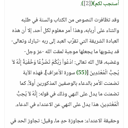
أستجب لكم)
(
[2]
)
.
وقد تظافرت النصوص من الكتاب والسنة في طلبه
والثناء على أربابه، وهذا أمر معلوم لكل أحد، إلا أن هذه
العبادة الشريفة التي تقرِّب العبد إلى ربه -تبارك وتعالى-
قد يشوبها ما يجعلها موجبة لمقت الله -عز وجل-
وغضبه، قال الله تعالى: ادْعُواْ رَبَّكُمْ تَضَرُّعًا وَخُفْيَةً إِنَّهُ لاَ
يُحِبُّ الْمُعْتَدِينَ [
(55)
سورة الأعراف]، فهذه الآية
تضمنت الأمر بالدعاء بالوصفين المذكورين أولاً، كما
تضمنت ما يدل على النهي وذلك في قوله: إِنَّهُ لاَ يُحِبُّ
الْمُعْتَدِينَ، هذا يدل على النهي عن الاعتداء في الدعاء.
وحقيقة الاعتداء: مجاوزة حدٍ ما، وقيل: تجاوز الحد في