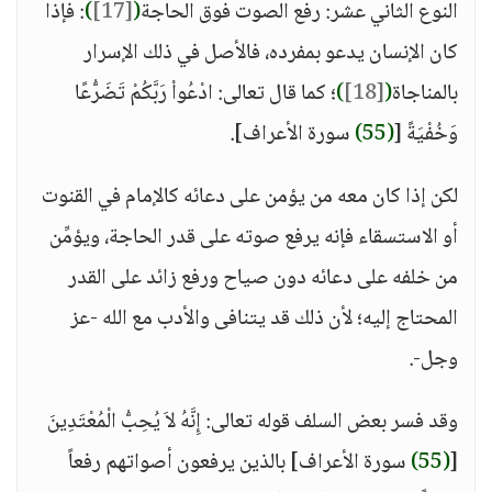
النوع الثاني عشر: رفع الصوت فوق الحاجة
(
[17]
)
: فإذا
كان الإنسان يدعو بمفرده، فالأصل في ذلك الإسرار
بالمناجاة
(
[18]
)
؛ كما قال تعالى: ادْعُواْ رَبَّكُمْ تَضَرُّعًا
وَخُفْيَةً [
(55)
سورة الأعراف].
لكن إذا كان معه من يؤمن على دعائه كالإمام في القنوت
أو الاستسقاء فإنه يرفع صوته على قدر الحاجة، ويؤمِّن
من خلفه على دعائه دون صياح ورفع زائد على القدر
المحتاج إليه؛ لأن ذلك قد يتنافى والأدب مع الله -عز
وجل-.
وقد فسر بعض السلف قوله تعالى: إِنَّهُ لاَ يُحِبُّ الْمُعْتَدِينَ
[
(55)
سورة الأعراف] بالذين يرفعون أصواتهم رفعاً