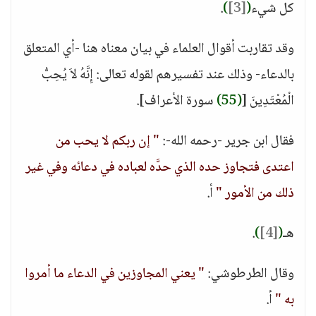
كل شيء
(
[3]
)
.
وقد تقاربت أقوال العلماء في بيان معناه هنا -أي المتعلق
بالدعاء- وذلك عند تفسيرهم لقوله تعالى: إِنَّهُ لاَ يُحِبُّ
الْمُعْتَدِينَ [
(55)
سورة الأعراف].
فقال ابن جرير -رحمه الله-:
" إن ربكم لا يحب من
اعتدى فتجاوز حده الذي حدَّه لعباده في دعائه وفي غير
ذلك من الأمور "
أ.
هـ
(
[4]
)
.
وقال الطرطوشي:
" يعني المجاوزين في الدعاء ما أمروا
به "
أ.