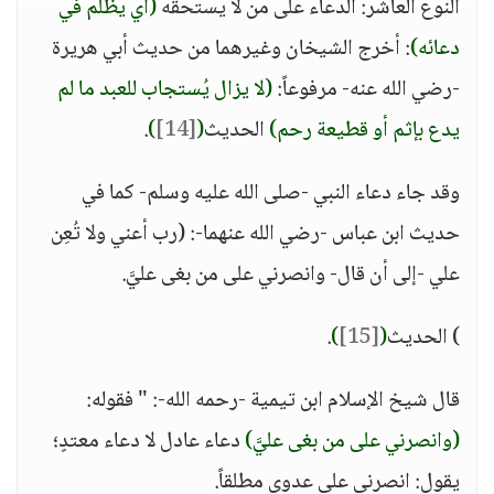
النوع العاشر: الدعاء على من لا يستحقه
(أي يظلم في
دعائه)
: أخرج الشيخان وغيرهما من حديث أبي هريرة
-رضي الله عنه- مرفوعاً:
(لا يزال يُستجاب للعبد ما لم
يدع بإثم أو قطيعة رحم)
الحديث
(
[14]
)
.
وقد جاء دعاء النبي -صلى الله عليه وسلم- كما في
حديث ابن عباس -رضي الله عنهما-: (رب أعني ولا تُعِن
علي -إلى أن قال- وانصرني على من بغى عليَّ.
) الحديث
(
[15]
)
.
قال شيخ الإسلام ابن تيمية -رحمه الله-: " فقوله:
(وانصرني على من بغى عليَّ)
دعاء عادل لا دعاء معتدٍ؛
يقول: انصرني على عدوي مطلقاً.