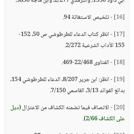
أبي داود 1330، والترمذي 2/277، وابن ماجه 3830.
[16]
- تلخيص الاستغاثة 94.
[17]
- انظر كتاب الدعاء للطرطوشي ص 50، 152-
155 الآداب الشرعية 2/272.
[18]
- الفتاوى 22/468-469.
[19]
- انظر: ابن جرير 8/207، الدعاء للطرطوشي 154،
بدائع الفوائد 3/13، القاسمي 7/150.
[20]
- الاتصاف فيما تضمنه الكشاف من الاعتزال
(ديل
على الكشاف 2/66)
.