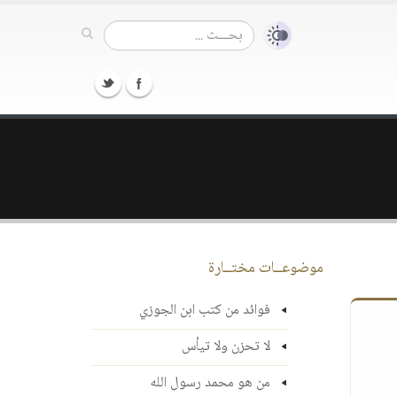
موضوعــات مختــارة
فوائد من كتب ابن الجوزي
لا تحزن ولا تيأس
من هو محمد رسول الله