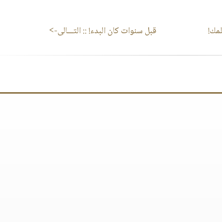
مك!
قبل سنوات كان البدء!
:: التـــالى->