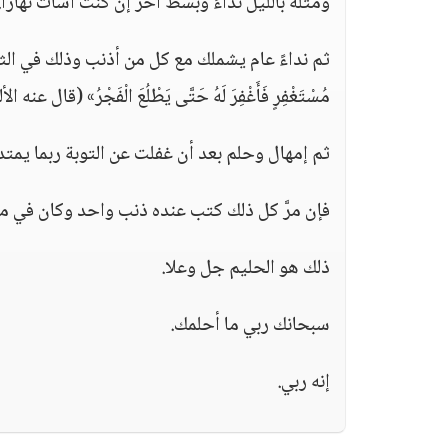
ومثله بالليل نداءً وبسط آخر إن كنت أسأت نهارًا.
ثم نداءً عام يشملك مع كل من أذنب وذلك في الثلث الأخي
مُسْتَغْفِرٍ فَأَغْفِرَ لَهُ حَتَّى يَطْلُعَ الْفَجْرُ» (قال عنه ال
ثم إمهال وحلم بعد أن غفلت عن التوبة ربما يمت
فإن مرَّ كل ذلك كتب عنده ذنب واحد وكان في م
ذلك هو الحليم جل وعلا.
سبحانك ربي ما أحلمك.
إنه ربي.