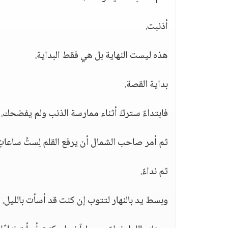
أذنبت.
هذه ليست النهاية بل هي فقط البداية.
بداية القصة.
فابتداءً ستركَ أثناء ممارسة الذنب ولم يفضحك.
ثم أمر صاحب الشمال أن يرفع القلم لِستِّ ساعاتٍ
ثم نداءً.
وبسط يد بالنهار لتتوب إن كنت قد أسأت بالليل.