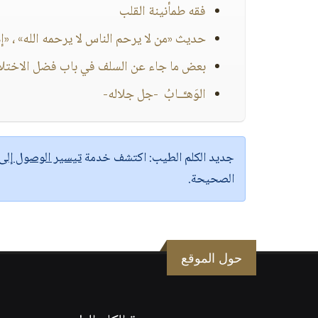
فقه طمأنينة القلب
حديث «من لا يرحم الناس لا يرحمه الله» ، «
بعض ما جاء عن السلف في باب فضل الاختلاط ب
الوَهـَّــابُ -جل جلاله-
جديد الكلم الطيب:
اكتشف خدمة
تيسير الوصول إل
الصحيحة.
حول الموقع