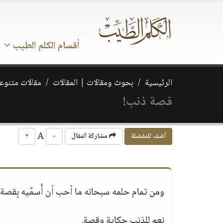
أقسام الكلم الطيب
الرئيسية
بحوث ومقالات | المقالات
مقالات متنوع
قصة ذنب!
A
أضف للمفضلة
مشاركة المقال
-
+
ومن تمام حلمه سبحانه ما أحب أن أُسمِّيه بِقصة
نعم للذنب حكاية وقصة.