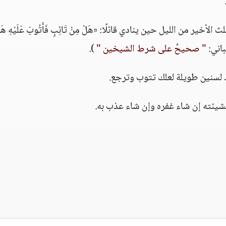
ر من الليل حين ينادي قائلًا: «هَلْ مِنْ تَائِبٍ فَأَتُوبَ عَلَيْهِ هَلْ
ألباني:
" صحيحٌ على شرط الشيخين "
).
د لسنين طويلة لعلك تتوب وترجع.
شيئته إن شاء غفره وإن شاء عذب به.