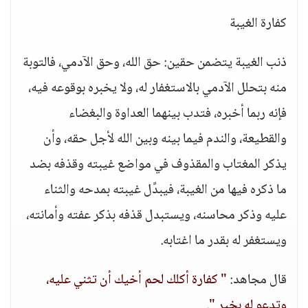
كفارة الغيبة
ذنب الغيبة يتضمن حقين: حق الله، وحق الآدمي، فالتوبة
منه بتحلل الآدمي بالاستغفار له، ولا يخبره بوقوعه فيه،
فإنه ربما أخبره، فتدب بينهما العداوة والبغضاء
والقطيعة، والندم فيما بينه وبين الله لأجل حقه، وأن
يذكر المغتاب والمقذوف في مواضع غيبته وقذفه بضد
ما ذكره فيها من الغيبة، فيبدِّل غيبته بمدحه والثناء
عليه وذكر محاسنه، ويستبدل قذفه بذكر عفته وأمانته،
ويستغفر له بقدر ما اغتابه.
قال مجاهد:
" كفارة أكلك لحم أخيك أن تثني عليه،
وتدعو له بخير "
.