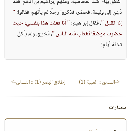
النطق بها- أشد المحاسبة، ومنهم إبراهيم بن أدهم، فقد
دُعِيَ إلى وليمة، فحضر، فذكروا رجلًا لم يأتهم، فقالوا:
"
إنه ثقيل "
، فقال إبراهيم:
" أنا فعلت هذا بنفسي؛ حيث
حضرت موضعًا يُغتاب فيه الناس "
، فخرج، ولم يأكل
ثلاثة أيام!
<-السـابق ::
الغيبة (1)
إطلاق البصر (1)
:: التـــالى->
مختارات