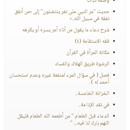
وصفة ثبات
حديث "مر النبي على نفر ينتضلون" إلى «من أنفق
نفقة في سبيل الله..»
شرح دعاء ما يقول من أتاه أمر يسره أو يكرهه
فقه الاستقامة (٤)
مكانة المرأة في القرآن
الرشوة طريق الهلاك والفساد
فصل ( في سؤال المرء لمنفعة غيره وعدم استحسان
أحمد له ) .
الخزانة الخامسة..
في نقد الإذاعة..
الدعاء قبل الطعام " من أطعمه الله الطعام فليقل
اللهم بارك لنا فيه... "