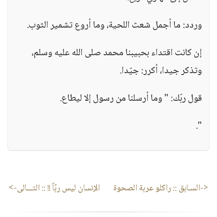
وردد: ما أجمل شعث اللحية، وما أروع تشمير الثوب.
إن كانت اقتداء بحبيبنا محمد صلى الله عليه وسلم،
وتذكر جيدا، أكرر: جيّدا.
قول ربّك: " وما أرسلنا من رسول إلا ليطاع.
".
<-السـابق ::
راكلو عربة الصحوة
الإنسان ليس ربّاً !!
:: التـــالى->