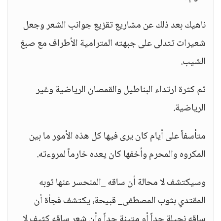
ناهيك بعد ذلك عن مشاريع تقزيع جوانب الشعر وجعل
شعيرات تتدلى على جبهته المترامية الأطراف مع صبغ
الشيب.
ثم كثرة ارتداء البناطيل والقمصان الرياضية وغير
الرياضية.
متأسفاً على أيام كان يرى فيها كل هذه الأمور ما بين
المكروه والمحرم وأخفها كان يعده خارماً لمروءته.
وسيكتشف لا محالة أن ساقه _المنحسر عنها ثوبه
المقتدي بثوب المصطفى_ قبيحة، يكتشف فجأة أن
ساقه نحيلة جداً أو متينة جداً وأن شعر ساقه كثيف لا