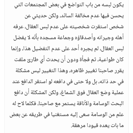
يكون لبسه من باب التواضع في بعض المجتمعات التي
يحسن فيها عدم مخالفة السائد، ولكن حديثي عن
شخص استقرت شخصيته على عدم لبس العقال، عرفه
أهله وجيرانه وأصدقاؤه وجماعة مسجده بأنّه لا يفضل
لبس العقال، لم يجبره أحد على عدم التفضيل هذا، وإنما
كان طواعية، ثم فجأة ودون أن يحدث أي طارئ ملفت
يقرر صاحبنا تغيير ظاهره، وهذا التغيير ليس مشكلة
في حد ذاته، بل ولا حتى في دافعه لو استقر الدافع عند
عملية وضع العقال فوق الشماغ، ولكن المشكلة أن دافع
البحث الوسامة والأناقة يستمر مع صاحبنا، فكلما لاح له
علم من الوسامة سعى إليه مستغنيا في طريقه عن بعض
ما بات يعده قيودا مرهقة.