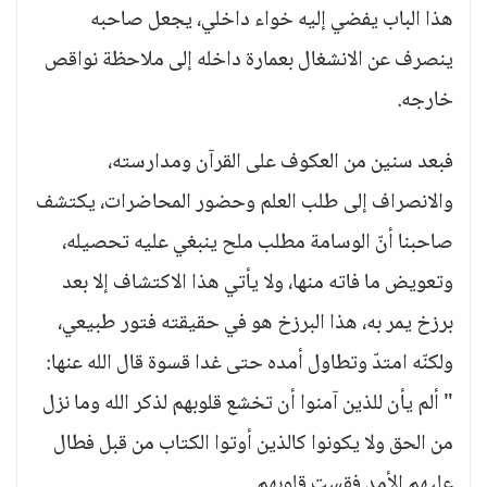
هذا الباب يفضي إليه خواء داخلي، يجعل صاحبه
ينصرف عن الانشغال بعمارة داخله إلى ملاحظة نواقص
خارجه.
فبعد سنين من العكوف على القرآن ومدارسته،
والانصراف إلى طلب العلم وحضور المحاضرات، يكتشف
صاحبنا أنّ الوسامة مطلب ملح ينبغي عليه تحصيله،
وتعويض ما فاته منها، ولا يأتي هذا الاكتشاف إلا بعد
برزخ يمر به، هذا البرزخ هو في حقيقته فتور طبيعي،
ولكنّه امتدّ وتطاول أمده حتى غدا قسوة قال الله عنها:
" ألم يأن للذين آمنوا أن تخشع قلوبهم لذكر الله وما نزل
من الحق ولا يكونوا كالذين أوتوا الكتاب من قبل فطال
عليهم الأمد فقست قلوبهم.