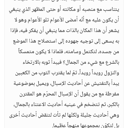
يتناسب مع منصبه أو مكانته أو حتى المظهر الذي ينبغي
أن يكون عليه مع أنّه أمضى الأعوام تلو الأعوام وهو لا
يشعر أن هذا المكان بالذات مما ينبغي أن يفكر فيه، فإذا
به يسعى إلى توجيه جهوده إلى استصلاح هذا الموضع
من جسده، لتكتمل وسامته، فلماذا لا يكون متمسكاً
بالشرع مع شيء من الجمال؟ فيبدأ ثوبه بالارتخاء
والنزول رويداً رويداً، ثمّ لما يقترب الثوب من الكعبين
يبدأ بالتفتيش عن أحاديث الإسبال، ويميل بموضوعية
مفرطة مع من يقول أن الإسبال المحرّم هو المقترن
بالكبر، ثم تتضخم في عينيه أحاديث الاعتناء بالجمال،
وهي أحاديث جليلة ولكنّها لم تأت لتنقض أحاديث أخرى
بل لتكوّن بمجموعها منهجاً عظيما.