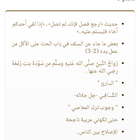
حديث «ارجع فصل فإنك لم تصل» ، «إذا لقي أحدكم
أخاه فليسلم عليه..»
بعض ما جاء عن السلف في باب الحث على الأكل من
عمل يده (2-3)
زَواجُ النَّبيِّ صلَّى الله عَليهِ وسلَّم من سَوْدَةَ بنتِ زَمْعَةَ
رضِي الله عنها .
" البـارئ "
الشَّــافِـي -جل جلاله-
" وجوب ترك المعاصي "
حتى تكوني مربية ناجحة
الإصلاح بين الناس..