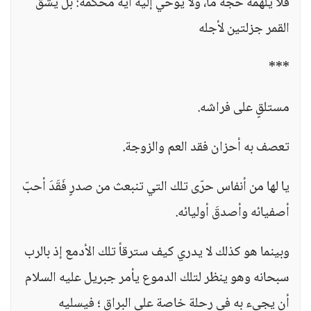
فلا يلهمه حجة ما، ولا يوحي إليه آية محكمة: بل يشق
القمر جزلتين لأجله
***
مستلقٍ على فراشه.
تعصف به أحزان فقد العم والزوجة.
يا لها من أنفاس حرّى تلك التي تنبعث من صدرٍ فَقَدَ أحبّ
أصفيائه وأصدقَ أوليائه.
وبينما هو كذلك لا يدري كيف سترقأ تلك الأدمع إذ بالرب
سبحانه وهو ينظر لتلك الدموع يأمر جبريل عليه السلام
أن يجيء به في رحلة خاصة على البراق ؛ فيسليه