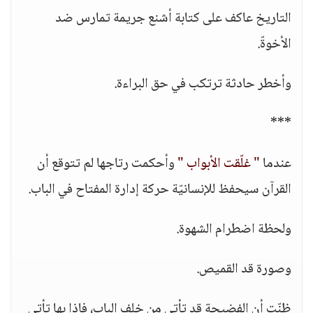
التاريخ عاكف على كتابة أشنع جريمة تمارس ضد
الأخوةّ.
وأخطر حادثة ترتكب في حق البراءة.
***
عندما
" غلّقت الأبواب "
وأحكمت رتاجها لم تتوقع أن
القرآن سيحفظ للإنسانيّة حركة إدارة المفتاح في الباب.
ولحظة اضطرام الشهوة.
وصورة قد القميص.
ظنّت أن الفضيحة قد تأتي من خلف الباب، فإذا بها تأتي