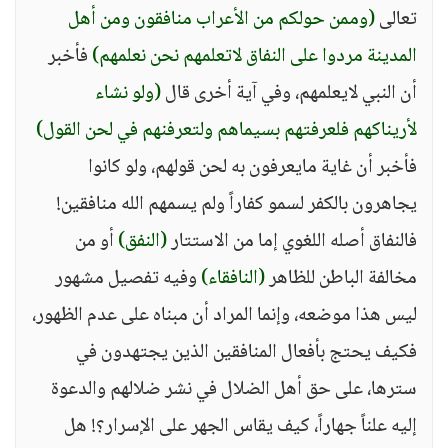
تعالى
(وممن حولكم من الأعراب منافقون ومن أهل
المدينة مردوا على النفاق لاتعلمهم نحن نعلمهم)
فأخبر
أن النبي لايعلمهم، وفي آية أخرى قال
(ولو نشاء
لأريناكهم فلعرفتهم بسيماهم ولتعرفنهم في لحن القول)
فأخبر أن غاية مايعرفون به لحن قولهم، ولو كانوا
يجاهرون بالكفر لسمو كفاراً ولم يسمهم الله منافقين!
فالنفاق أصله اللغوي إما من الاستتار
(النفق)
أو من
مخالفة الباطن للظاهر
(النافقاء)
وفيه تفصيل مشهور
ليس هذا موضعه، وإنما المراد أن مبناه على عدم الظهور،
فكيف يحتج بأفعال المنافقين الذين يجتهدون في
سترها، على حق أهل الضلال في نشر ضلالهم والدعوة
إليه علناً جهاراً، كيف يقاس الجهر على الإسرار؟! هل