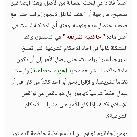
أصلاً، فلا داعي لبحث المسألة من الأصل، وهذا أيضاً غير
صحيح، من جهة أن العقد الباطل لايجوز إبرامه حتى مع
ضعف احتمال عدم وقوعه، ومنها أن المشكلة ليست في
أصل مادة
" حاكمية الشريعة "
في الدستور، وإنما
المشكلة غالباً في آحاد الأحكام الشرعية التي تسلخ
تدريجياً عبر البرلمانات، حتى يصل الأمر إلى أن تكون
مادة حاكمية الشريعة مجرد
(هوية اجتماعية)
وليست
نظاماً تشريعياً، والإقرار بحق أي أحد كائناً من كان في أن
يبدل حكماً شرعياً لايجوز، بل هو ناقض من نواقض
الإسلام، فكيف إذا كان الأمر على عشرات الأحكام
الشرعية؟!
-ومن إجاباتهم قولهم: أن الديمقراطية خاضعة للدستور،