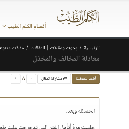
أقسام الكلم الطيب
الرئيسية
بحوث ومقالات | المقالات
مقالات متنوع
معادلة المخالف والمخذل
A
أضف للمفضلة
مشاركة المقال
-
+
الحمدلله وبعد،
جلست مرةً أتأمل الفتن التي تدحرجت علينا طوا