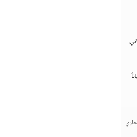
تي.
اً
خاري