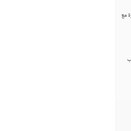
ة مع
ب