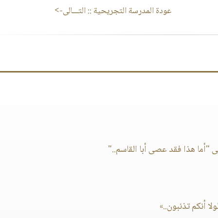
عودة المدرسة التجريحية
:: التـــالى->
 "أما هذا فقد عصى أبا القاسم.."
لا أنكم تذنبون..»