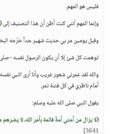
فليس هو المهم.
وإنما المهم أنني كنت أظن أن هذا التصنيف إلى
(
وقبل يومين مر بي حديث شهير جداً خرّجه البخا
توهمت كل شئ إلا أن يكون الرسول نفسه –صلى ا
والله لقد غمرني شعور غريب وأنا أرى النبي نفسه ي
أمام ناظري في كل فتنة تمر.
يقول النبي صلى الله عليه وسلم:
(لا يزال من أمتي أمةٌ قائمة بأمر الله، لا يضرهم
3641]