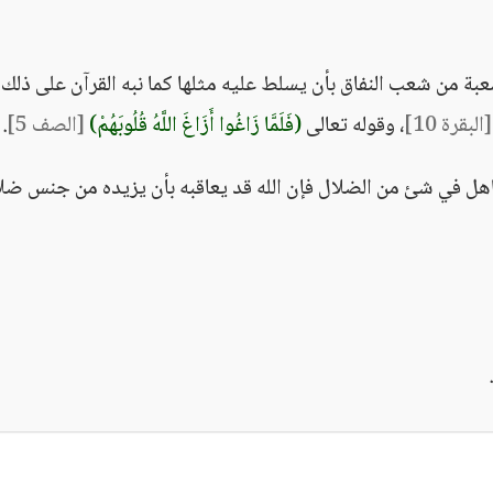
ة من شعب النفاق بأن يسلط عليه مثلها كما نبه القرآن على ذلك
[البقرة 10]
، وقوله تعالى
(فَلَمَّا زَاغُوا أَزَاغَ اللَّهُ قُلُوبَهُمْ)
[الصف 5]
.
اهل في شئ من الضلال فإن الله قد يعاقبه بأن يزيده من جنس ضلا