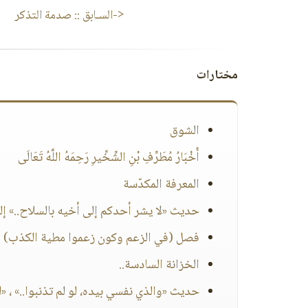
<-السـابق ::
صدمة التذكر
مختارات
الشوق
أَخْبَارُ مُطَرِّفِ بْنِ الشِّخِّيرِ رَحِمَهُ اللَّهُ تَعَالَى
المعرفة المكدّسة
حديث «لا يشر أحدكم إلى أخيه بالسلاح..» إلى
فصل (في الزعم وكون زعموا مطية الكذب)
الخزانة السادسة..
حديث «والذي نفسي بيده، لو لم تذنبوا..» ، «لو