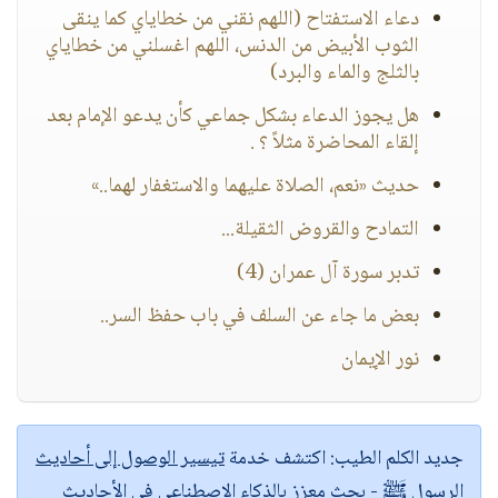
دعاء الاستفتاح (اللهم نقني من خطاياي كما ينقى
الثوب الأبيض من الدنس، اللهم اغسلني من خطاياي
بالثلج والماء والبرد)
هل يجوز الدعاء بشكل جماعي كأن يدعو الإمام بعد
إلقاء المحاضرة مثلاً ؟ .
حديث «نعم، الصلاة عليهما والاستغفار لهما..»
التمادح والقروض الثقيلة...
تدبر سورة آل عمران (4)
بعض ما جاء عن السلف في باب حفظ السر..
نور الإيمان
جديد الكلم الطيب:
اكتشف خدمة
تيسير الوصول إلى أحاديث
الرسول ﷺ
- بحث معزز بالذكاء الاصطناعي في الأحاديث