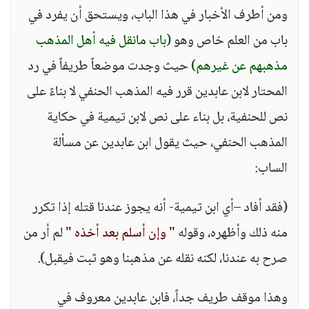
ومن أطرف الأخبار في هذا الباب، ويستحق أن يفرد في
باب من العلم خاص وهو
(باب مانقل فيه أهل المذهب
مذهبهم عن غيرهم)
حيث وجدت موضعاً طريفاً في رد
المحتار لابن عابدين قرر فيه المذهب الحنفي لا بناءً على
نص للحنفية، بل بناء على نص لابن تيمية في حكاية
المذهب الحنفي، حيث يقول ابن عابدين عن مسألة
الساب:
(فقد أفاد –أي ابن تيمية- أنه يجوز عندنا قتله إذا تكرر
منه ذلك وأظهره، وقوله
" وإن أسلم بعد أخذه "
لم أر من
صرح به عندنا، لكنه نقله عن مذهبنا وهو ثبت فيقبل).
وهذا موقف طريف جداً، فابن عابدين معروف في