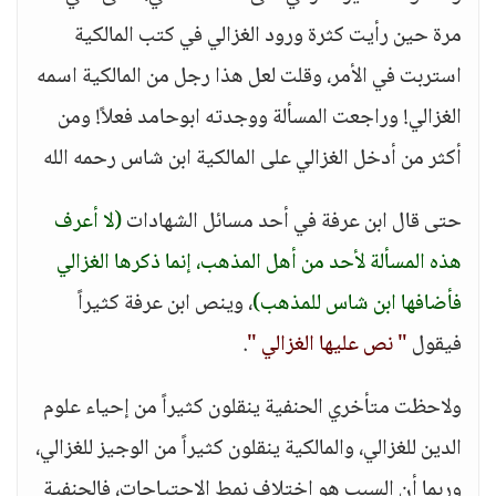
مرة حين رأيت كثرة ورود الغزالي في كتب المالكية
استربت في الأمر، وقلت لعل هذا رجل من المالكية اسمه
الغزالي! وراجعت المسألة ووجدته ابوحامد فعلاً! ومن
أكثر من أدخل الغزالي على المالكية ابن شاس رحمه الله
حتى قال ابن عرفة في أحد مسائل الشهادات
(لا أعرف
هذه المسألة لأحد من أهل المذهب، إنما ذكرها الغزالي
فأضافها ابن شاس للمذهب)
، وينص ابن عرفة كثيراً
فيقول
" نص عليها الغزالي "
.
ولاحظت متأخري الحنفية ينقلون كثيراً من إحياء علوم
الدين للغزالي، والمالكية ينقلون كثيراً من الوجيز للغزالي،
وربما أن السبب هو اختلاف نمط الاحتياجات، فالحنفية