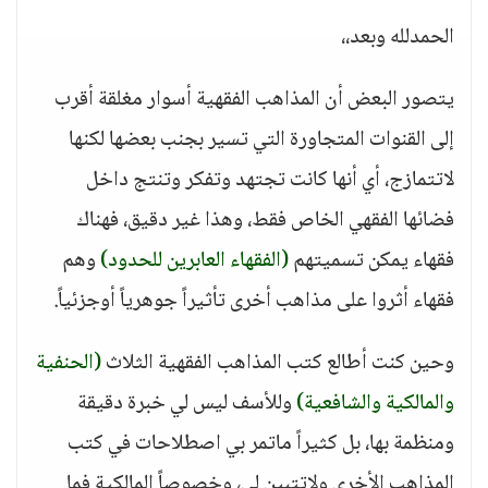
الحمدلله وبعد،،
يتصور البعض أن المذاهب الفقهية أسوار مغلقة أقرب
إلى القنوات المتجاورة التي تسير بجنب بعضها لكنها
لاتتمازج، أي أنها كانت تجتهد وتفكر وتنتج داخل
فضائها الفقهي الخاص فقط، وهذا غير دقيق، فهناك
فقهاء يمكن تسميتهم
(الفقهاء العابرين للحدود)
وهم
فقهاء أثروا على مذاهب أخرى تأثيراً جوهرياً أوجزئياً.
وحين كنت أطالع كتب المذاهب الفقهية الثلاث
(الحنفية
والمالكية والشافعية)
وللأسف ليس لي خبرة دقيقة
ومنظمة بها، بل كثيراً ماتمر بي اصطلاحات في كتب
المذاهب الأخرى ولاتتبين لي، وخصوصاً المالكية فما