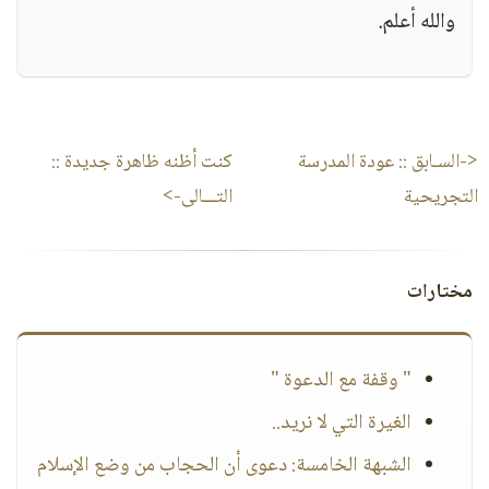
والله أعلم.
<-السـابق ::
عودة المدرسة
كنت أظنه ظاهرة جديدة
::
التجريحية
التـــالى->
مختارات
" وقفة مع الدعوة "
الغيرة التي لا نريد..
الشبهة الخامسة: دعوى أن الحجاب من وضع الإسلام