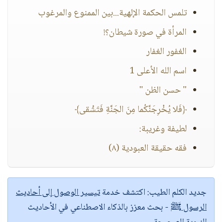
تلمس الحكمة الإلهية...بين الممنوع والمرغوب
المرأة في صورة شيطان؟!
الغفور الغفار
اسم الله الأعلى 1
" حسن الظن "
﴿فَلا يُخْرِجَنَّكُما مِنَ الجَنَّةِ فَتَشْقى﴾
لطيفة وغريبة:
فقه حقيقة العبودية (٨)
جديد الكلم الطيب:
اكتشف خدمة
تيسير الوصول إلى أحاديث
الرسول ﷺ
- بحث معزز بالذكاء الاصطناعي في الأحاديث