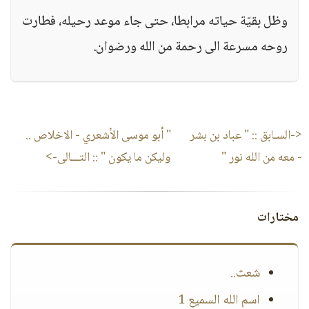
وظل بقيّة حياته مرابطا، حتى جاء موعد رحيله، فطارت
روحه مسرعة الى رحمة من الله ورضوان.
<-السـابق ::
" عباد بن بشر
" أبو موسى الأشعري - الاخلاص ..
- معه من الله نور "
وليكن ما يكون "
:: التـــالى->
مختارات
شعث..
اسم الله السميع 1