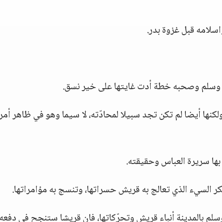
اسلامه قبل غزوة بدر.
ه وسلم وصحبه خطة أدت غايتها على خير نسق.
كنها أيضا لم تكن تجد سبيلا لمحادّته، لا سيما وهو في ظاهر أمر
بها سريرة العباس وحقيقته.
ر السيء الذي تعالج به قريش حسراتها، وتنسج به مؤامراتها.
وسلم بالمدينة أنباء قريش وتحرّكاتها، فان قريشا ستنجح في دفعه 