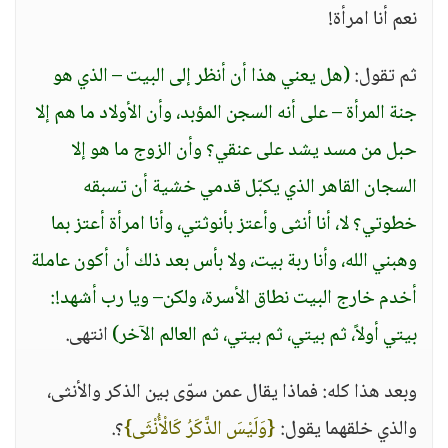
نعم أنا امرأة!
ثم تقول:
(هل يعني هذا أن أنظر إلى البيت – الذي هو
جنة المرأة – على أنه السجن المؤبد، وأن الأولاد ما هم إلا
حبل من مسد يشد على عنقي؟ وأن الزوج ما هو إلا
السجان القاهر الذي يكبّل قدمي خشية أن تسبقه
خطوتي؟ لا، أنا أنثى وأعتز بأنوثتي، وأنا امرأة أعتز بما
وهبني الله، وأنا ربة بيت، ولا بأس بعد ذلك أن أكون عاملة
أخدم خارج البيت نطاق الأسرة، ولكن– ويا رب أشهد!:
بيتي أولاً، ثم بيتي، ثم بيتي، ثم العالم الآخر)
انتهى.
وبعد هذا كله: فماذا يقال عمن سوّى بين الذكر والأنثى،
والذي خلقهما يقول:
{وَلَيْسَ الذَّكَرُ كَالْأُنْثَى}
؟.