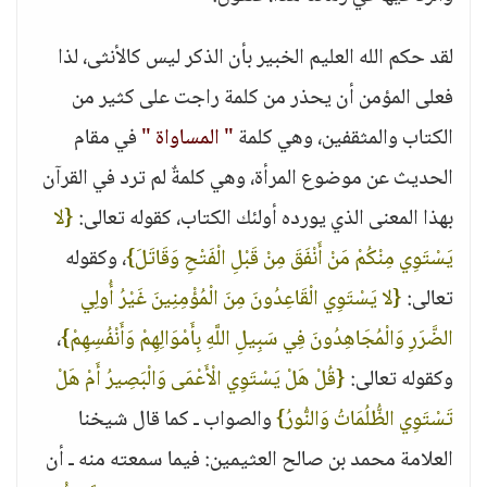
لقد حكم الله العليم الخبير بأن الذكر ليس كالأنثى، لذا
فعلى المؤمن أن يحذر من كلمة راجت على كثير من
الكتاب والمثقفين، وهي كلمة
" المساواة "
في مقام
الحديث عن موضوع المرأة، وهي كلمةٌ لم ترد في القرآن
بهذا المعنى الذي يورده أولئك الكتاب، كقوله تعالى:
{لا
يَسْتَوِي مِنْكُمْ مَنْ أَنْفَقَ مِنْ قَبْلِ الْفَتْحِ وَقَاتَلَ}
، وكقوله
تعالى:
{لا يَسْتَوِي الْقَاعِدُونَ مِنَ الْمُؤْمِنِينَ غَيْرُ أُولِي
الضَّرَرِ وَالْمُجَاهِدُونَ فِي سَبِيلِ اللَّهِ بِأَمْوَالِهِمْ وَأَنْفُسِهِمْ}
،
وكقوله تعالى:
{قُلْ هَلْ يَسْتَوِي الْأَعْمَى وَالْبَصِيرُ أَمْ هَلْ
تَسْتَوِي الظُّلُمَاتُ وَالنُّورُ}
والصواب ـ كما قال شيخنا
العلامة محمد بن صالح العثيمين: فيما سمعته منه ـ أن