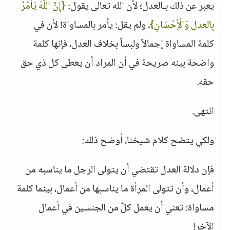
يعبر عن ذلك بـالعدل؛ لأن الله تعالى يقول:
{إِنَّ اللَّهَ يَأْمُرُ
بِالعدل وَالْأِحْسَانِ}
، ولم يقل: يأمر بالمساواة! لأن في
كلمة المساواة إجمالاً ولبساً بخلاف العدل، فإنها كلمة
واضحة بينه صريحة في أن المراد أن يعطى كل ذي حق
حقه.
انتهى.
ولكي يتضح كلام شيخنا، أوضح ذلك:
فإن دلالة العدل تقتضي أن يتولى الرجل ما يناسبه من
أعمال، وأن تتولى المرأة ما يناسبها من أعمال، بينما كلمة
مساواة: تعني أن يعمل كلٌ من الجنسين في أعمال
الآخر!