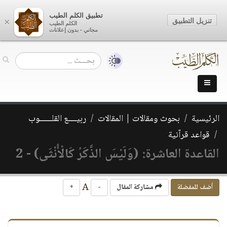
تطبيق الكلم الطيب
تنزيل التطبيق
×
الكلم الطيب
مجاني - بدون إعلانات
الرئيسية
بحوث ومقالات | المقالات
ربيــــع القلــــــوب
قواعد قرآنية
القاعدة العاشرة: (وَلَيْسَ الذَّكَرُ كَالْأُنْثَى) - 2
A
أضف للمفضلة
مشاركة المقال
-
+