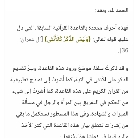
الحمد لله، وبعد:
فهذه أحرف ممتدة بالقاعدة القرآنية السابقة، التي دل
عليها قوله تعالى:
{وَلَيْسَ الذَّكَرُ كَالْأُنْثَى}
[آل عمران:
.
36]
و قد ذكرتُ سلفا، موضعَ ورود هذه القاعدة، وسِرَّ تقديم
الذكر على الأنثى في الآية، كما أشرتُ إلى نماذج تطبيقية
من القرآن الكريم على هذه القاعدة، كما أشرتُ إلى شيء
من الحكم في التفريق بين المرأة والرجل في مسألة
الميراث والشهادة، وفي هذا المسطور نستكمل ما بقي
من إشارات تتعلق بيان هذه القاعدة التي كثر الأخذ
والرد فيها في زماننا هذا، فنقول: