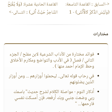
<-السـابق ::
القاعدة التاسعة:
القاعدة الحادية عشرة: (وَلَا يُفْلِحُ
(وَلَيْسَ الذَّكَرُ كَالْأُنْثَى) - 1
السَّاحِرُ حَيْثُ أَتَى)
:: التـــالى->
مختارات
فوائد مختارة من الآداب الشرعية لابن مفلح / الجزء
الثاني / فصل ( في الأدب والتواضع ومكارم الأخلاق
وحظ الإمام أحمد منها ) .
في رحاب قوله تعالى.. ليحملوا أوزارهم ... ومن أوزار
الذين يضلونهم
أذكار النوم - مواصلة الكلام لشرح حديث" باسمك
ربي وضعت جنبي وبك أرفعه، فإن أمسكت نفسي
فارحمها... "