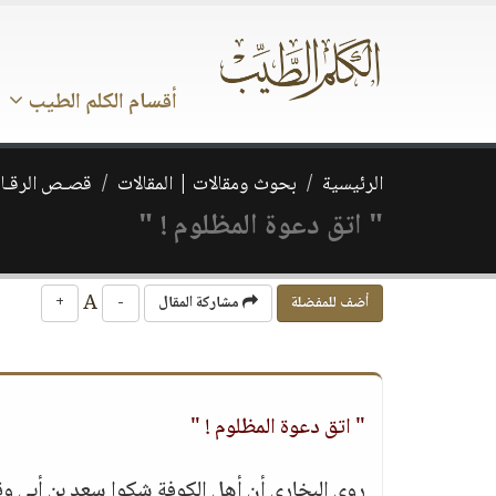
أقسام الكلم الطيب
الرئيسية
بحوث ومقالات | المقالات
قصـص الرقـائ
" اتق دعوة المظلوم ! "
A
أضف للمفضلة
مشاركة المقال
-
+
" اتق دعوة المظلوم ! "
روى البخاري أن أهل الكوفة شكوا سعد بن أبي وق