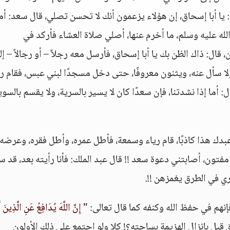
يا أبا إسحاق، إن هؤلاء يزعمون أنك لا تحسن تصلي، قال سعد: أما 
له عليه وسلم، ما أخرم عنها، أصلي صلاة العشاء فأركد في
قال: ذاك الظن بك يا أبا إسحاق، فأرسل معه رجلاً – أو رجالاً – إل
إلا سأل عنه، ويثنون معروفًا، حتى دخل مسجدًا لبني عبس، فقام 
: أما إذا نشدتنا، فإن سعدًا كان لا يسير بالسرية، ولا يقسم بالسوي
 عبدك هذا كاذبًا، قام رياء وسمعة، فأطل عمره، وأطل فقره، وعرضه
فتون، أصابتني دعوة سعد !! قال عبد الملك: فأنا رأيته بعد، قد 
ري في الطرق يغمزهن !!.
فإنهم في حفظ الله وكنفه كما قال تعالى:
" إِنَّ اللَّهَ يُدَافِعُ عَنِ الَّذِينَ 
ق قبل بإنزال الهزيمة بساحته؟! كلا ولو اجتمع على ذلك الأولون