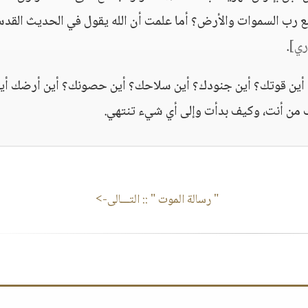
ع رب السموات والأرض؟ أما علمت أن الله يقول في الحديث القد
ري]
.
 أين قوتك؟ أين جنودك؟ أين سلاحك؟ أين حصونك؟ أين أرضك أي
من أنت، وكيف بدأت وإلى أي شيء تنتهي.
" رسالة الموت "
:: التـــالى->