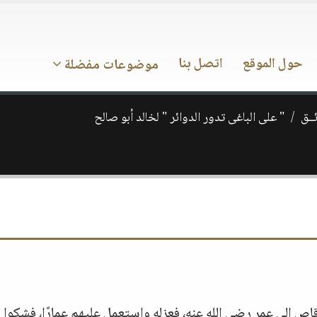
حول الموقع
اتصل بنا
موضوعات مفضلة
ــق
" على الباغى تدور الدوائر " لخالد أبو صالح
اص إلى عمر رضي الله عنه، فعزله واستعمل عليهم عمارًا، فشكوا س