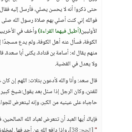
حتى ذكروا أنه لا يحسن يصلي، فأرسل إليه فقال: 
فوالله إني كنت أصلي بهم صلاة رسول الله صلى ال
الأوليين
(أطيل فيهما القراءة)
وأخف في الأخريين، 
الكوفة، فسأل عنه أهل الكوفة، ولم يدع مسجدًا 
منهم يقال له: أسامة بن قتادة، يكنى أبا سعدة، قال
ولا يعدل في القضية.
قال سعد: وأنا والله لأدعون بثلاث: اللهم إن كان
للفتن، وكان الرجل إذا سئل بعد يقول:شيخ كبير م
حاجباه على عينيه من الكبر، وإنه ليتعرض للجوا
فإياك أيها العبد أن تتعرض لعباد الله الصالحين، 
"
[الحج: 38]
، وإذا دافع الله عن أحد فهل لمخلو