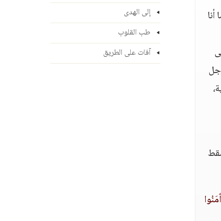
إلى الهدى
أنا
طب القلوب
ى
آفات على الطريق
رجل
ة،
سقط
آَمَنُوا