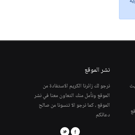
ية
نشر الموقع
يث
نرجو لك زائرنا الكريم الاستفادة من
الموقع ونأمل منك التعاون معنا في نشر
الموقع ، كما نرجو الا تنسونا من صالح
قع
دعائكم