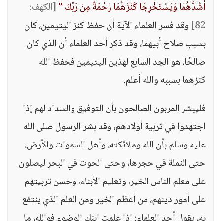
أَشُدَّهُمَا وَيَسْتَخْرِجَا كَنْزَهُمَا رَحْمَةً مِنْ رَبِّكَ "
[الكهف:
82]
وقد فسر العلماء الآية أن حفظ كنز اليتيمين، كان
بسبب صلاح أبيهما، وقد ذكر أحد العلماء أن الذي كان
صالحًا، هو الجد السابع لهذين اليتيمين فحفظ الله
كنزهما بسببه والله أعلم.
فليبشر المربون الصالحون بأن التوفيق والسداد لهم إذا
اجتهدوا في تربية أولادهم، وقد بشر الرسول صلى الله
عليه وسلم بأن الله وملائكته، وأهل السموات والأرض،
حتى النملة في حجرها، وحتى الحوت في البحر ليصلون
على معلم الناس الخير، وتعليم الأبناء، وحسن تربيتهم
على أمور دينهم، من أعظم الخير ومن العلم الذي ينتفع
به، يقول أحد العلماء: إذا علمت ابنك الوضوء فوالله، ما