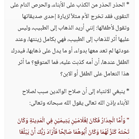
* الحذر الحذر من الكذب على الأبناء، والحرص التام على
التقوى، فقد تخرج الأم مثلاً لزيارة إحدى صديقاتها
وتقول لأطفالها: إنني أريد الذهاب إلى الطبيب، وليس
عليها أثر للذهاب إلى الطبيب، فهي بكامل زينتها، وعند
عودتها لم تعد معها بدواء، أو ما يدل على ذهابها، فيدرك
الطفل عندها، أن أمه كذبت عليه، فما المتوقع؟ ما أثر
هذا التعامل على الطفل أو الابن؟
* ينبغي الانتباه إلى أن صلاح الوالدين سبب لصلاح
الأبناء بإذن الله تعالى يقول الله سبحانه وتعالى:
" وَأَمَّا الْجِدَارُ فَكَانَ لِغُلَامَيْنِ يَتِيمَيْنِ فِي الْمَدِينَةِ وَكَانَ
تَحْتَهُ كَنْزٌ لَهُمَا وَكَانَ أَبُوهُمَا صَالِحًا فَأَرَادَ رَبُّكَ أَنْ يَبْلُغَا