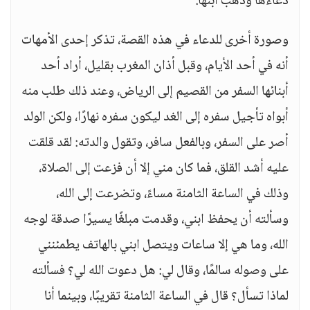
دعاءها وذهب ابنها.
وصورة أخرى للدعاء في هذه القصة، تذكر إحدى الأمهات
أنه في أحد الأيام، وقبل أذان المغرب بقليل، أراد أحد
أبنائها السفر من القصيم إلى الرياض، وعند ذلك طلب منه
أبواه تأجيل سفره إلى الغد ليكون سفره نهارًا، ولكن الولد
أصر على السفر، وبالفعل سافر، وتقول والدته: لقد قلقت
عليه أشد القلق، فما كان مني إلا أن فزعت إلى الصلاة،
وذلك في الساعة الثامنة مساءً، وتضرعت إلى الله،
وسألته أن يحفظ ابني، وقدمت مبلغًا يسيرًا صدقة لوجه
الله، وما هي إلا ساعات ويتصل ابني بالهاتف يطمئنني
على وصوله سالمًا، وقال لي: هل دعوت الله لي؟ فسألته
لماذا تسأل؟ قال في الساعة الثامنة تقريبًا، وبينما أنا