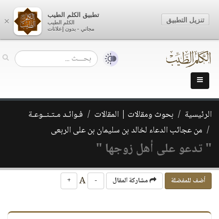
تطبيق الكلم الطيب
تنزيل التطبيق
×
الكلم الطيب
مجاني - بدون إعلانات
الرئيسية
بحوث ومقالات | المقالات
فـوائـد مـتـنــوعـة
من عجائب الدعاء لخالد بن سليمان بن على الربعى
" تدعو على أهل زوجها "
A
أضف للمفضلة
مشاركة المقال
-
+