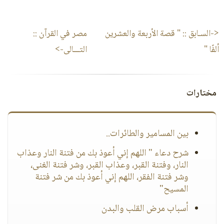
<-السـابق ::
" قصة الأربعة والعشرين
مصر في القرآن
::
ألفًا "
التـــالى->
مختارات
بين المسامير والطائرات..
شرح دعاء " اللهم إني أعوذ بك من فتنة النار وعذاب
النار، وفتنة القبر، وعذاب القبر، وشر فتنة الغنى،
وشر فتنة الفقر، اللهم إني أعوذ بك من شر فتنة
المسيح"
أسباب مرض القلب والبدن