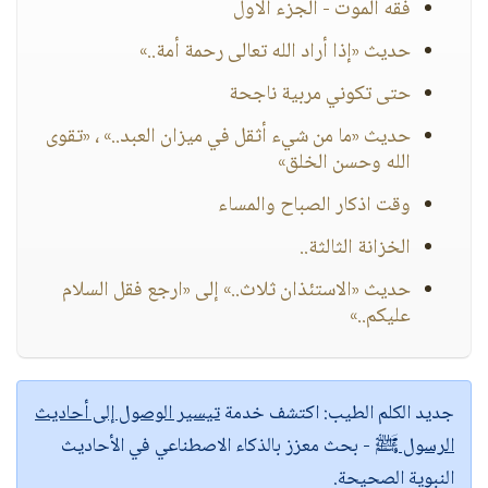
فقه الموت - الجزء الاول
حديث «إذا أراد الله تعالى رحمة أمة..»
حتى تكوني مربية ناجحة
حديث «ما من شيء أثقل في ميزان العبد..» ، «تقوى
الله وحسن الخلق»
وقت اذكار الصباح والمساء
الخزانة الثالثة..
حديث «الاستئذان ثلاث..» إلى «ارجع فقل السلام
عليكم..»
جديد الكلم الطيب:
اكتشف خدمة
تيسير الوصول إلى أحاديث
الرسول ﷺ
- بحث معزز بالذكاء الاصطناعي في الأحاديث
النبوية الصحيحة.