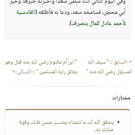
وفي اليوم التالي أتت سلمى سعدًا وأخبرته خبرها، وخبر
أبي محجن، فسامحه سعد، ودعا به فأطلقه
(القادسية
لأحمد عادل كمال بتصرف)
.
<-السـابق ::
" سيف الله
" ابن أم مكتوم رضي الله عنه قتل وهو
المسلول رضي الله عنه "
يعانق راية المسلمين "
:: التـــالى->
مختارات
يحقق الله لك ما تتمناه بحسب حسن ظنك وقوة
صلتك به..