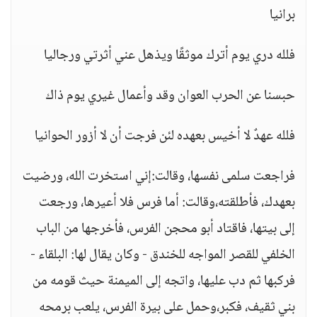
برانيا
فلله دري يوم أترك موثقًا ويذهل عني أثرتي ورجاليا
حبسنا عن الحرب العوان وقد وأعمال غيري يوم ذاك
فلله عهدٌ لا أخيس بعهده لئن فرجت أن لا أزور الحوانيا
فراجعت سلمى نفسها، وقالت:إني استخرت الله، ورضيت
بعهدك، فأطلقته،وقالت: أما فرس فلا أعيرها، ورجعت
إلى بيتها، فاقتاد أبو محجن الفرس، فأخرجها من الباب
الخلفي للقصر المواجه للخندق - وكان يقال لها: البلقاء -
فركبها ثم دب عليها، واتجه إلى الميمنة حيث قومه من
بني ثقيف، فكبر،وحمل على بيرة الفرس، يلعب برمحه