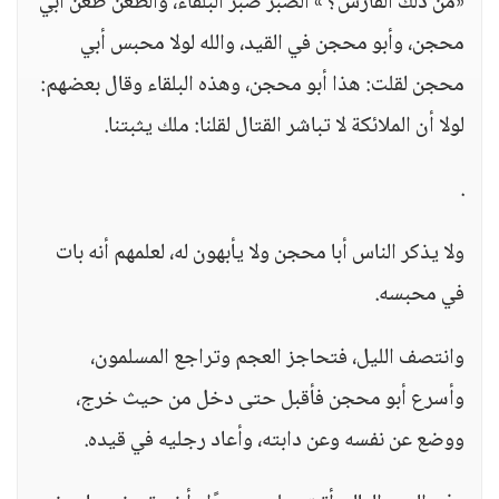
«من ذلك الفارس؟ » الضبر ضبر البلقاء، والطعن طعن أبي
محجن، وأبو محجن في القيد، والله لولا محبس أبي
محجن لقلت: هذا أبو محجن، وهذه البلقاء وقال بعضهم:
لولا أن الملائكة لا تباشر القتال لقلنا: ملك يثبتنا.
.
ولا يذكر الناس أبا محجن ولا يأبهون له، لعلمهم أنه بات
في محبسه.
وانتصف الليل، فتحاجز العجم وتراجع المسلمون،
وأسرع أبو محجن فأقبل حتى دخل من حيث خرج،
ووضع عن نفسه وعن دابته، وأعاد رجليه في قيده.