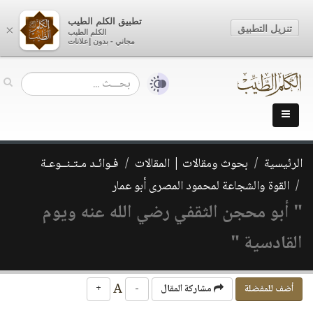
تطبيق الكلم الطيب
تنزيل التطبيق
×
الكلم الطيب
مجاني - بدون إعلانات
الرئيسية
بحوث ومقالات | المقالات
فـوائـد مـتـنــوعـة
القوة والشجاعة لمحمود المصرى أبو عمار
" أبو محجن الثقفي رضي الله عنه ويوم
القادسية "
A
أضف للمفضلة
مشاركة المقال
-
+