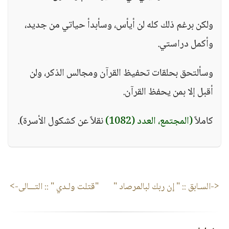
ولكن برغم ذلك كله لن أيأس، وسأبدأ حياتي من جديد،
وأكمل دراستي.
وسألتحق بحلقات تحفيظ القرآن ومجالس الذكر، ولن
أقبل إلا بمن يحفظ القرآن.
كاملاً
(المجتمع، العدد (1082)
نقلاً عن كشكول الأسرة).
<-السـابق ::
" إن ربك لبالمرصاد "
"قتلت ولـدي "
:: التـــالى->