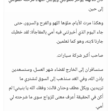
كان دلالهما يؤخر نضوجي ويؤجل انتهاء مرحلة طفولتي
إلى حين.
وهكذا مرت الأيام، ملؤها اللهو والفرح والسرور، حتى
جاء اليوم الذي أخبرتني فيه أمي بالمفاجأة: لقد خطبك
جارنا لابنه، وهو كما تعلمين.
صاحب أكبر شركة سيارات.
ستسافران إلى الخارج لقضاء شهر العسل، وستسعدين
بإذن الله، وفي الغد سنذهب إلى السوق لنشتري ما
تريدين، وبكل عطف وحنان قالت: وفقك الله يا بنيتي! لم
أكن في الحقيقة أعرف معنى للزواج سوى ما شرحته لي
أمي.