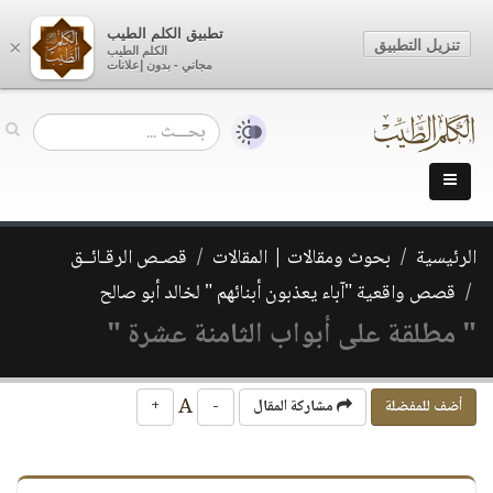
تطبيق الكلم الطيب
تنزيل التطبيق
×
الكلم الطيب
مجاني - بدون إعلانات
الرئيسية
بحوث ومقالات | المقالات
قصـص الرقـائــق
قصص واقعية "آباء يعذبون أبنائهم " لخالد أبو صالح
" مطلقة على أبواب الثامنة عشرة "
A
أضف للمفضلة
مشاركة المقال
-
+