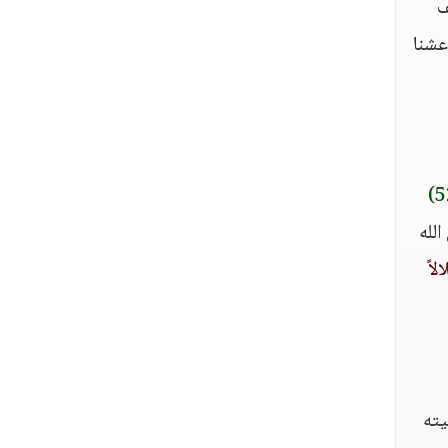
ف
عشنا
الله
اً
ن بيته