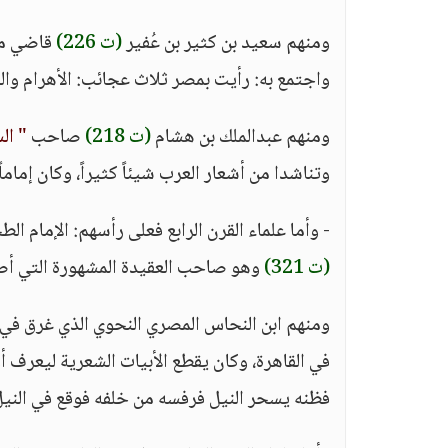
ومنهم سعيد بن كثير بن عُفير
(ت 226)
قاضي مصر
واجتمع به: رأيت بمصر ثلاث عجائب: الأهرام وال
ومنهم عبدالملك بن هشام
(ت 218)
صاحب
" ال
وتناشدا من أشعار العرب شيئاً كثيراً، وكان إماماً
- وأما علماء القرن الرابع فعلى رأسهم: الإمام ا
(ت 321)
وهو صاحب العقيدة المشهورة التي أص
ومنهم ابن النحاس المصري النحوي الذي غرق في 
في القاهرة، وكان يقطع الأبيات الشعرية ليعرف أو
فظنه يسحر النيل فرفسه من خلفه فوقع في النيل فما