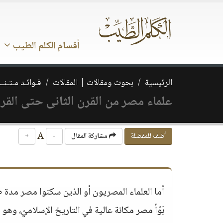
أقسام الكلم الطيب
الرئيسية
بحوث ومقالات | المقالات
فـوائـد مـتـنــ
علماء مصر من القرن الثانى حتى القرن
A
أضف للمفضلة
مشاركة المقال
-
+
أما العلماء المصريون أو الذين سكنوا مصر مدة 
بَوّأ مصر مكانة عالية في التاريخ الإسلاميّ، وهو ا