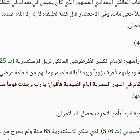
وهاب المالكي البغدادي المشهور الذي كان يعيش في بغداد في شظ
ً حتى مات، وفي الاحتضار قال كلمة لطيفة: لا إله إلا الله: عندما 
.
أسهم: الإمام الكبير الطُرطوشي المالكي نزيل الإسكندرية
(ت 525)
ودولتهم تُعرف زوراً وبهتاناً بالفاطمية، وما لهم من فاطمة -رضي 
قام في الديار المصرية أيام العُبيدية فأقول: يا رب وجدت قوماً ضلال
ها.
ة فابدأ بأمر الآخرة يحصل لك الأمران.
أصبهاني
(ت 576)
الذي سكن الاسكندرية 65 سنة ولم يخرج م