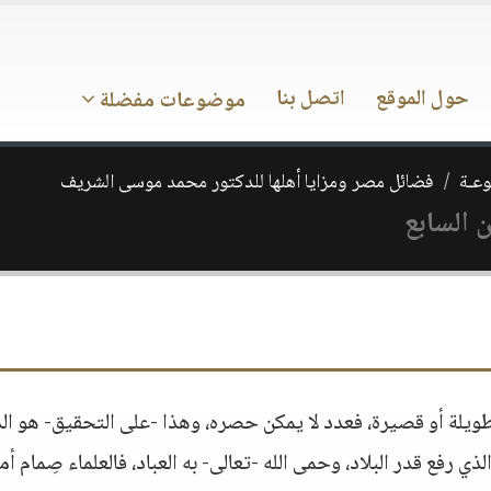
حول الموقع
اتصل بنا
موضوعات مفضلة
وعـة
فضائل مصر ومزايا أهلها للدكتور محمد موسى الشريف
 السابع
طويلة أو قصيرة، فعدد لا يمكن حصره، وهذا -على التحقيق- هو ال
لذي رفع قدر البلاد، وحمى الله -تعالى- به العباد، فالعلماء صِمام أم