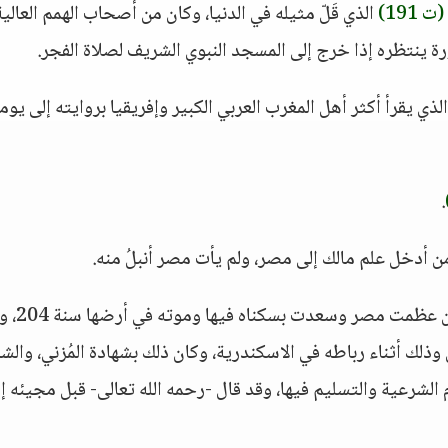
(ت 191)
الذي قَلّ مثيله في الدنيا، وكان من أصحاب الهمم العالية
ورة ينتظره إذا خرج إلى المسجد النبوي الشريف لصلاة الفجر.
لذي يقرأ أكثر أهل المغرب العربي الكبير وإفريقيا بروايته إلى يومن
.
ن أدخل علم مالك إلى مصر، ولم يأت مصر أنبلُ منه.
ومن علماء القرن الثالث: الإمام الشافعي وهو 
ك أثناء رباطه في الاسكندرية، وكان ذلك بشهادة المُزني، والش
لوم الشرعية والتسليم فيها، وقد قال -رحمه الله تعالى- قبل مجيئه إ