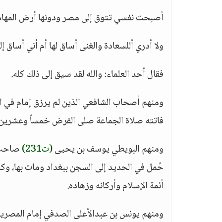
أصبحت نفسي تتوق إلى مصر ودونها أرض المهامه 
ولا أدري أللسعادة والغنى أساق لها أم أني أساق إ
فقال أحد العلماء: والله لقد سيق إلى ذلك كله.
ومنهم أصحاب الشافعي الذين لم يرزق إمام في الد
فاتته صلاة الجماعة صلى الفرض خمساً وعشرين مر
ومنهم البويطي يوسف بن يحيى
(ت231)
صاحب ح
حُمل في الحديد إلى السجن ببغداد ومات بها، وك
أئمة الإسلام وأركانه وزهاده.
ومنهم يونس بن عبدالأعلى الصدفي إمام المصري