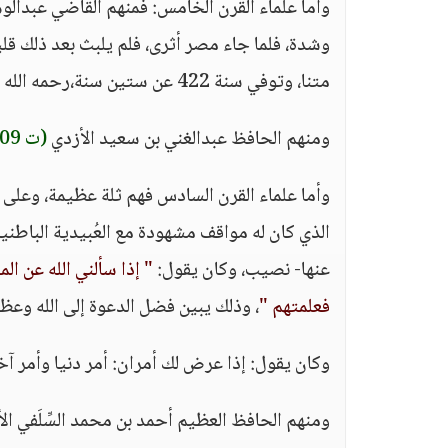
وأما علماء القرن الخامس: فمنهم القاضي عبدال
وشدة، فلما جاء مصر أثرى، فلم يلبث بعد ذلك قليلا
متنا، وتوفي سنة 422 عن ستين سنة،رحمه الله تعالى.
ومنهم الحافظ عبدالغني بن سعيد الأزدي
(ت 409)
وأما علماء القرن السادس فهم ثلة عظيمة، وعلى ر
الذي كان له مواقف مشهودة مع العُبيدية الباطنية 
عنها- نصيب، وكان يقول:
" إذا سألني الله عن الم
فعلمتهم "
، وذلك يبين فضل الدعوة إلى الله وعظم
وكان يقول: إذا عرض لك أمران: أمر دنيا وأمر آخر
ومنهم الحافظ العظيم أحمد بن محمد السِّلَفي ال