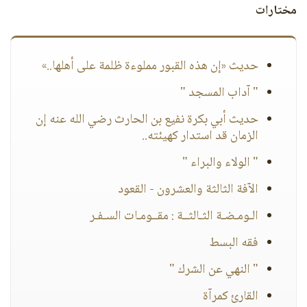
مختارات
حديث «إن هذه القبور مملوءة ظلمة على أهلها..»
" آداب المسجد "
حديث أبي بكرة نفيع بن الحارث رضي الله عنه إن
الزمان قد استدار كهيئته..
" الولاء والبراء "
الآفة الثالثة والعشرون - القعود
الـومـضـة الثـالثــة : مقــومـات السـفـر
فقه البسط
" النهي عن الشرك "
القارئ كمرآة