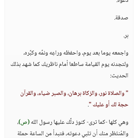
دعوة.
صدقة.
بر.
واجمعه يوما بعد يوم، واحفظه وراعِه ونمِّه وكبِّره،
ولتجدنه يوم القيامة ساطعا أمام ناظريك كما شهد بذلك
الحديث:
" والصلاة نور، والزكاة برهان، والصبر ضياء، والقرآن
حجة لك أو عليك "
.
وهي كلها -كما ترى- كنوز دلَّك عليها رسول الله
(ص)
،
والمُنتَظر منك أن تلبي دعوته، فتبدأ من الساعة حملة