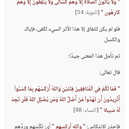
" وَلَا يَأْتُونَ الصَّلَاةَ إِلَّا وَهُمْ كُسَالَى وَلَا يُنْفِقُونَ إِلَّا وَهُمْ
كَارِهُون "
[التوبة: 54]
فلو لم يكن للنفاق إلا هذا الأثر السيء لكفى، فإياك
والكسل.
ثم تأمل هذا المعنى جيدًا:
قال تعالى:
" فَمَا لَكُمْ فِي الْمُنَافِقِينَ فِئَتَيْنِ وَاللهُ أَرْكَسَهُم بِمَا كَسَبُواْ
أَتُرِيدُونَ أَن تَهْدُواْ مَنْ أَضَلَّ اللهُ وَمَن يُضْلِلِ اللهُ فَلَن تَجِدَ
لَهُ سَبِيلا "
[النساء: 88]
فإحذر الانتكاس:
" والله أركسهم "
أي: نَكَّسَهم وردَّهم