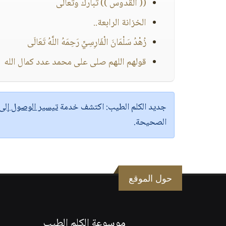
(( القُدُّوس )) تبارك وتعالى
الخزانة الرابعة..
زُهْدُ سَلْمَانَ الْفَارِسِيِّ رَحِمَهُ اللَّهُ تَعَالَى
قولهم اللهم صلى على محمد عدد كمال الله
جديد الكلم الطيب:
اكتشف خدمة
تيسير الوصول إل
الصحيحة.
حول الموقع
موسوعة الكلم الطيب