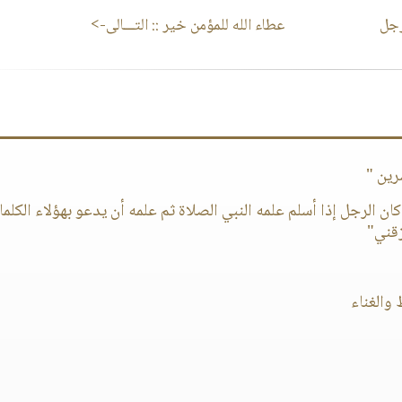
رجل
عطاء الله للمؤمن خير
:: التـــالى->
رين "
ن الرجل إذا أسلم علمه النبي الصلاة ثم علمه أن يدعو بهؤلاء الكلما
زقني"
والغناء