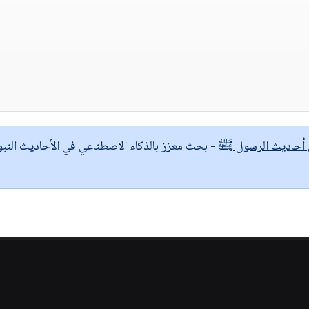
ى أحاديث الرسول ﷺ
- بحث معزز بالذكاء الاصطناعي في الأحاديث النبو