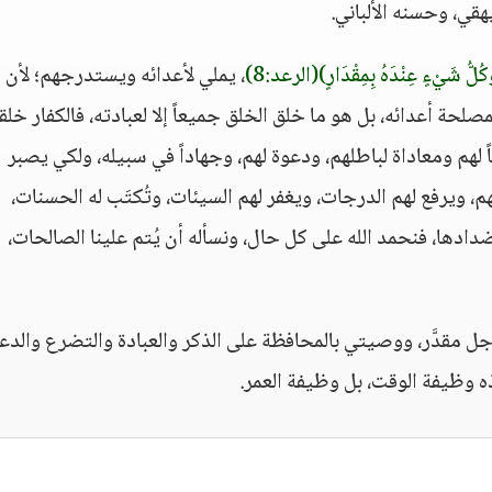
هقي، وحسنه الألباني.
كُلُّ شَيْءٍ عِنْدَهُ بِمِقْدَارٍ)
(الرعد:8)
، يملي لأعدائه ويستدرجهم؛ لأن 
صلحة أعدائه، بل هو ما خلق الخلق جميعاً إلا لعبادته، فالكفار خلق
ً لهم ومعاداة لباطلهم، ودعوة لهم، وجهاداً في سبيله، ولكي يصبر
هم، ويرفع لهم الدرجات، ويغفر لهم السيئات، وتُكتَب له الحسنات،
أضدادها، فنحمد الله على كل حال، ونسأله أن يُتم علينا الصالحات،
 مقدَّر، ووصيتي بالمحافظة على الذكر والعبادة والتضرع والدعا
ه وظيفة الوقت، بل وظيفة العمر.