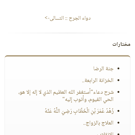
دواء الجرح
:: التـــالى->
مختارات
جنة الرضا
الخزانة الرابعة..
شرح دعاء"أستغفر الله العظيم الذي لا إله إلا هو،
الحي القيوم، وأتوب إليه"
زُهْدُ عُمَرَ بْنِ الْخَطَّابِ رَضِيَ اللَّهُ عَنْهُ
العلاج بالزواج..