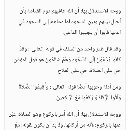
ووجه الاستدلال بها: أن الله عاقبهم يوم القيامة بأن
أحال بينهم وبين السجود لما دعاهم إلى السجود في
الدنيا فأبوا أن يجيبوا الداعي.
وقد قال غير واحد من السلف في قوله -تعالى-: وَقَدْ
كَانُوا يُدْعَوْنَ إِلَى السُّجُودِ وَهُمْ سَالِمُونَ هو قول المؤذن:
حي على الصلاة، حي على الفلاح.
ومن أدلة وجوبها أيضًا قوله -تعالى-: وَأَقِيمُوا الصَّلَاةَ
وَآتُوا الزَّكَاةَ وَارْكَعُوا مَعَ الرَّاكِعِينَ.
ووجه الاستدلال بها: أن الله أمر بالركوع وهو الصلاة، عبّر
عنها بالركوع؛ لأنه من أركانها، ولا بد أن يكون لقوله: مَعَ