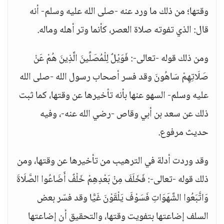
وقتها؛ من ذلك ما ورد عنه -صلى الله عليه وسلم- أنه
قال: الذي تفوته صلاة العصر، كأنما وتر أهله وماله.
ومن ذلك قوله -تعالى-: فَوَيْلٌ لِلْمُصَلِّينَ الَّذِينَ هُمْ عَنْ
صَلَاتِهِمْ سَاهُونَ وقد فسر أصحاب رسول الله -صلى الله
عليه وسلم- السهو عنها بأنه تأخيرها عن وقتها، كما ثبت
ذلك عن سعد بن أبي وقاص -رضي الله عنه-، وفيه
حديث مرفوع.
وقد وردت أدلة في الترهيب من تأخيرها عن وقتها، ومن
ذلك قوله -تعالى-: فَخَلَفَ مِنْ بَعْدِهِمْ خَلْفٌ أَضَاعُوا الصَّلَاةَ
وَاتَّبَعُوا الشَّهَوَاتِ فَسَوْفَ يَلْقَوْنَ غَيًّا وقد فسّر بعض
السلف إضاعتها بتفويت وقتها، والتحقيق أن إضاعتها