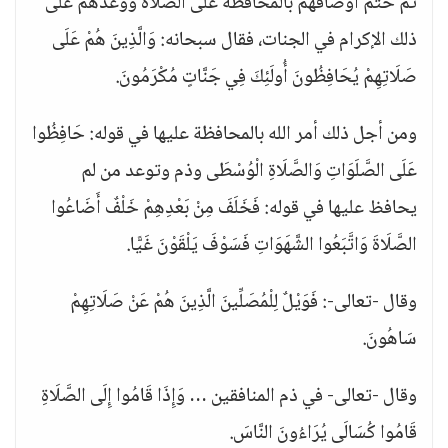
ثم ختم أوصافهم بالمحافظة على الصلاة ووعدهم على
ذلك الإكرام في الجنات، فقال سبحانه: وَالَّذِينَ هُمْ عَلَى
صَلَاتِهِمْ يُحَافِظُونَ أُولَئِكَ فِي جَنَّاتٍ مُكْرَمُونَ.
ومن أجل ذلك أمر الله بالمحافظة عليها في قوله: حَافِظُوا
عَلَى الصَّلَوَاتِ وَالصَّلَاةِ الْوُسْطَى وذم وتوعد من لم
يحافظ عليها في قوله: فَخَلَفَ مِنْ بَعْدِهِمْ خَلْفٌ أَضَاعُوا
الصَّلَاةَ وَاتَّبَعُوا الشَّهَوَاتِ فَسَوْفَ يَلْقَوْنَ غَيًّا.
وقال -تعالى-: فَوَيْلٌ لِلْمُصَلِّينَ الَّذِينَ هُمْ عَنْ صَلَاتِهِمْ
سَاهُونَ.
وقال -تعالى- في ذم المنافقين … وَإِذَا قَامُوا إِلَى الصَّلَاةِ
قَامُوا كُسَالَى يُرَاءُونَ النَّاسَ.