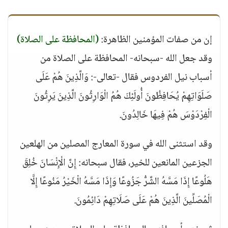
إن من صفات المؤمنين الظاهرة:
(المحافظة على الصلاة)
وقد جعل الله -سبحانه- المحافظة على الصلاة من
أسباب نيل الفردوس فقال -تعالى-: وَالَّذِينَ هُمْ عَلَى
صَلَوَاتِهِمْ يُحَافِظُونَ أُولَئِكَ هُمُ الْوَارِثُونَ الَّذِينَ يَرِثُونَ
الْفِرْدَوْسَ هُمْ فِيهَا خَالِدُونَ.
وقد استثنى الله في سورة المعارج المصلين من الهلعين
الجزعين المانعين للخير، فقال سبحانه: إِنَّ الْإِنْسَانَ خُلِقَ
هَلُوعًا إِذَا مَسَّهُ الشَّرُّ جَزُوعًا وَإِذَا مَسَّهُ الْخَيْرُ مَنُوعًا إِلَّا
الْمُصَلِّينَ الَّذِينَ هُمْ عَلَى صَلَاتِهِمْ دَائِمُونَ.