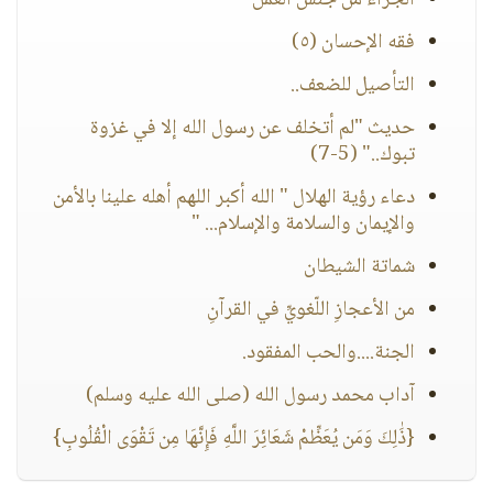
الجزاء من جنس العمل
فقه الإحسان (٥)
التأصيل للضعف..
حديث "لم أتخلف عن رسول الله إلا في غزوة
تبوك.." (5-7)
دعاء رؤية الهلال " الله أكبر اللهم أهله علينا بالأمن
والإيمان والسلامة والإسلام... "
شماتة الشيطان
من الأعجازِ اللّغويِّ في القرآنِ
الجنة....والحب المفقود.
آداب محمد رسول الله (صلى الله عليه وسلم)
{ذَٰلِكَ وَمَن يُعَظِّمْ شَعَائِرَ اللَّهِ فَإِنَّهَا مِن تَقْوَى الْقُلُوبِ}