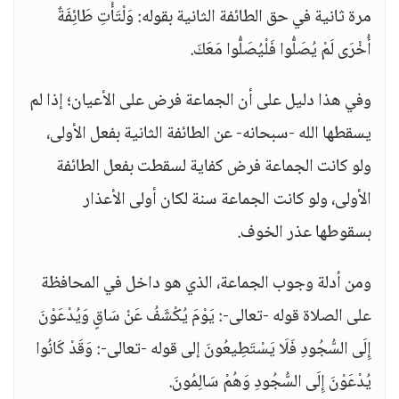
مرة ثانية في حق الطائفة الثانية بقوله: وَلْتَأْتِ طَائِفَةٌ
أُخْرَى لَمْ يُصَلُّوا فَلْيُصَلُّوا مَعَكَ.
وفي هذا دليل على أن الجماعة فرض على الأعيان؛ إذا لم
يسقطها الله -سبحانه- عن الطائفة الثانية بفعل الأولى،
ولو كانت الجماعة فرض كفاية لسقطت بفعل الطائفة
الأولى، ولو كانت الجماعة سنة لكان أولى الأعذار
بسقوطها عذر الخوف.
ومن أدلة وجوب الجماعة، الذي هو داخل في المحافظة
على الصلاة قوله -تعالى-: يَوْمَ يُكْشَفُ عَنْ سَاقٍ وَيُدْعَوْنَ
إِلَى السُّجُودِ فَلَا يَسْتَطِيعُونَ إلى قوله -تعالى-: وَقَدْ كَانُوا
يُدْعَوْنَ إِلَى السُّجُودِ وَهُمْ سَالِمُونَ.