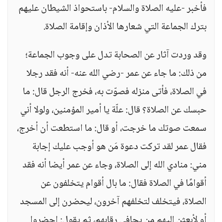
فأخبر -عليه الصلاة والسلام- باستحواذ الشيطان عليهم
بترك الجماعة التي شعارها الأذان وإقامة الصلاة.
وقد وردت آثار عن الصحابة تدل على وجوب الجماعة؛
من ذلك: ما جاء عن عمر -رضي الله عنه- أنه فقد رجلا
في الصلاة، فأتى منزله فصوّت به، فخرج الرجل قال: ما
حبسك عن الصلاة؟ قال: علّة يا أمير المؤمنين، ولولا أني
سمعت صوتك ما خرجت، أو قال: ما استطعت أن أخرج،
فقال عمر لقد تركت دعوة مَن هو أوجب عليك إجابة
مني: منادي الله إلى الصلاة، وجاء عن عمر أيضا أنه فقد
أقوامًا في الصلاة فقال: ما بال أقوام يتخلفون عن
الصلاة، فيتخلف لتخلفهم آخرون، ليحضرن إلى المسجد
أو لأبعثن إليهم من يجافي رقابهم، ثم يقول: احضروا