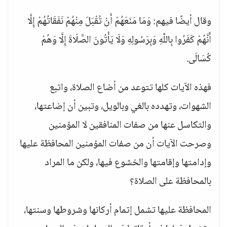
وقال أيضًا فيهم: وَمَا مَنَعَهُمْ أَنْ تُقْبَلَ مِنْهُمْ نَفَقَاتُهُمْ إِلَّا
أَنَّهُمْ كَفَرُوا بِاللَّهِ وَبِرَسُولِهِ وَلَا يَأْتُونَ الصَّلَاةَ إِلَّا وَهُمْ
كُسَالَى.
فهذه الآيات كلها تتوعد من أضاع الصلاة، واتبع
الشهوات، وتهدده بالغي وبالويل، وتبين أن إضاعتها،
والتكاسل عنها من صفات المنافقين لا المؤمنين
وصرحت الآيات أن من صفات المؤمنين المحافظة عليها
وإدامتها وإقامتها والخشوع فيها، ولكن ما المراد
بالمحافظة على الصلاة؟
المحافظة عليها تشمل إتمام أركانها وشروطها وسنتها،