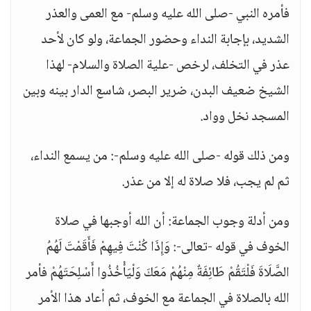
فأمره النبي -صلى الله عليه وسلم- مع العمى والعذر
الشديد، بإجابة النداء وحضور الجماعة، ولو كان لأحد
عذر في التخلف، لرخص -علية الصلاة والسلام- لهذا
الشيخ ضعيف البدن، ضرير البصر، شاسع الدار بينه وبين
المسجد نخل وواد.
ومن ذلك قوله -صلى الله عليه وسلم-: من يسمع النداء،
ثم لم يجب، فلا صلاة له إلا من عذر.
ومن أدلة وجوب الجماعة: أن الله أوجبها في صلاة
الخوف في قوله -تعالى-: وَإِذَا كُنْتَ فِيهِمْ فَأَقَمْتَ لَهُمُ
الصَّلَاةَ فَلْتَقُمْ طَائِفَةٌ مِنْهُمْ مَعَكَ وَلْيَأْخُذُوا أَسْلِحَتَهُمْ فأمر
الله بالصلاة في الجماعة مع الخوف، ثم أعاد هذا الأمر