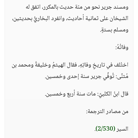
ومسند جرير نحو من مئة حديث بالمكرر، اتفق له
الشيخان على ثمانية أحاديث، وانفرد البخاريُّ بحديثين،
ومسلم بستةٍ.
وفاتُهُ:
اختُلف في تاريخِ وفاتِهِ، فقال الهيثمُ وخليفةُ ومحمد بن
مُثنَّى: تُوفِّي جرير سنة إحدى وخمسين.
قال ابنُ الكلبيِّ: مات سنة أربع وخمسين.
من مصادر الترجمة:
السير
(2/530)
.