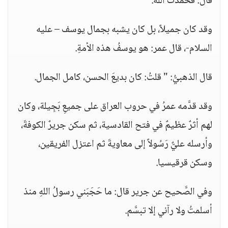
قال: فحمدت الله.
وقد كان جميلاً، بل كان يشبه بجمال يوسف – عليه
السلام-، قال عمر: هو يوسفُ هذه الأمةِ.
قال الذهبيُّ: " قلتُ: كان بديعَ الحسن، كامل الجمال.
وقد قدَّمه عمرُ في حروب العراق على جميعِ بَجِيلة، وكان
لهم أثرٌ عظيمٌ في فتح القادسية، ثم سكن جريرٌ الكوفةَ،
وأرسله عليٌّ رَسُولاً إلى معاويةَ ثم اعتزل الفريقين،
وسكن قرقيسيا.
وفي الصَّحيح عن جرير قال: ما حَجَبَني رسولُ اللهِ منذ
أسلمتُ ولا رآني إلا تبسَّم.