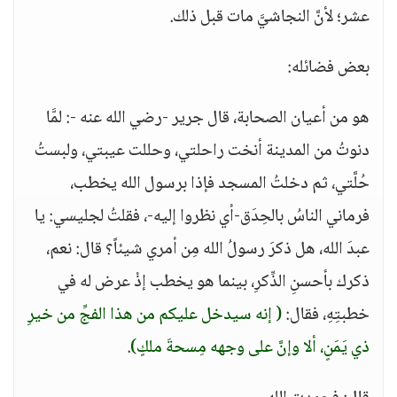
عشر؛ لأنَّ النجاشيَّ مات قبل ذلك.
بعض فضائله:
هو من أعيان الصحابة، قال جرير -رضي الله عنه -: لمَّا
دنوتُ من المدينة أنخت راحلتي، وحللت عيبتي، ولبستُ
حُلَّتي، ثم دخلتُ المسجد فإذا برسول الله يخطب،
فرماني الناسُ بالحِدَق-أي نظروا إليه-، فقلتُ لجليسي: يا
عبدَ الله، هل ذكرَ رسولُ الله مِن أمري شيئاً؟ قال: نعم،
ذكرك بأحسنِ الذِّكرِ، بينما هو يخطب إذْ عرض له في
خطبتِهِ، فقال:
( إنه سيدخل عليكم من هذا الفجِّ من خيرِ
ذي يَمَنٍ، ألا وإنَّ على وجهه مِسحةَ ملكٍ)
.