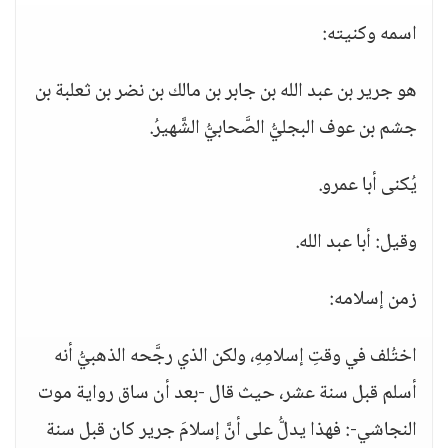
اسمه وكنيته:
هو جرير بن عبد الله بن جابر بن مالك بن نضر بن ثعلبة بن
جشم بن عوف البجليُّ الصَّحابيُّ الشَّهيرُ.
يُكنى أبا عمرو.
وقيل: أبا عبد الله.
زمن إسلامه:
اختُلف في وقتِ إسلامِهِ، ولكن الذي رجَّحه الذهبيُّ أنه
أسلم قبل سنة عشر، حيث قال -بعد أن ساق رواية موت
النجاشي-: فهذا يدلُّ على أنَّ إسلامَ جرير كان قبل سنة