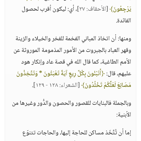
يَرْجِعُونَ﴾
[الأحقاف: ٢٧]
، أي: ليكون أقرب لحصول
الفائدة.
ومنها: أن اتخاذ المباني الفخمة للفخر والخيلاء والزينة
وقهر العباد بالجبروت من الأمور المذمومة الموروثة عن
الأمم الطاغية، كما قال الله في قصة عاد وإنكار هود
عليهم، قال:
﴿أَتَبْنُونَ بِكُلِّ رِيعٍ آيَةً تَعْبَثُونَ * وَتَتَّخِذُونَ
مَصَانِعَ لَعَلَّكُمْ تَخْلُدُونَ﴾
[الشعراء: ١٢٨ - ١٢٩]
.
وبالجملة فالبنايات للقصور والحصون والدُّور وغيرها من
الأبنية:
إما أن تُتَّخَذ مساكن للحاجة إليها، والحاجات تتنوّع