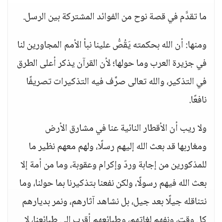
ما تقدَّم في قصة نوح من الفوائد المشتركة بين الرسل.
ومنها: أن الله بحكمته يَقُصُّ علينا نبأ الأمم المجاورين لنا
في جزيرة العرب وما حولها؛ لأن القرآن يذكر أعلى الطرق
في التذكير، والله تعالى صرَّف فيه التذكيرات تصريفًا
نافعًا.
ولا ريب أن الأقطار النائية عنا في مشارق الأرض
ومغاربها قد بعث الله إليهم رسلًا، ولهم معهم نظير ما
للمذكورين من إجابة وردّ وإكرام وعقوبة، وما من أمة إلا
بعث الله فيهم رسولًا، ولكن نفعنا بتذكيرنا بما حولنا، وما
نتناقله جيلًا بعد جيل، بل نشاهد آثارهم، ونمر بديارهم
كل وقت، ونفهم لغاتهم، وطبائعهم أقرب إلى طبائعنا، لا