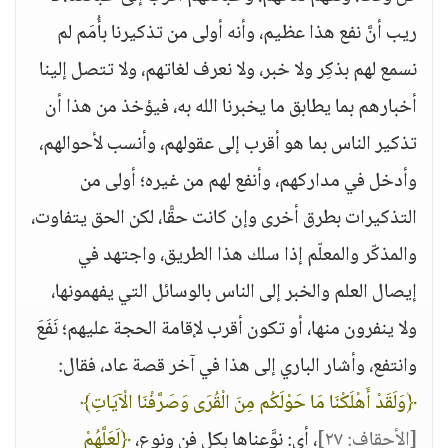
ريب أنَّ نفع هذا عظيم، وأنه أولى من تذكيرنا بأُمَم لم
نسمع لهم بذكِر ولا خبر، ولا نعرف لغاتهم، ولا تتصل إلينا
أخبارهم بما يطابق ما يخبرنا الله به، فيؤخذ من هذا أن
تذكير الناس بما هو أقرب إلى عقولهم، وأنسب لأحوالهم،
وأدخل في مداركهم، وأنفع لهم من غيره؛ أولى من
التذكيرات بطرق أخرى وإن كانت حقًّا، لكن الحق يتفاوت،
والمذكّر والمعلّم إذا سلك هذا الطريق، واجتهد في
إيصال العلم والخبر إلى الناس بالوسائل التي يفهمونها،
ولا ينفرون منها، أو تكون أقرب لإقامة الحجة عليهم؛ نَفَعَ
وانتفع، وأشار الباري إلى هذا في آخر قصة عاد، فقال:
﴿وَلَقَدْ أَهْلَكْنَا مَا حَوْلَكُم مِنَ الْقُرَى وَصَرَّفْنَا الْآيَاتِ﴾
[الأحقاف: ٢٧]
، أي: نوَّعناها بكل فن ونوع،
﴿لَعَلَّهُمْ