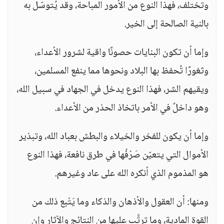
وتختلف، فهذا النوع من الأمور المباحة، وقد يُتوسّل به
بالنية الصالحة إلى الخير.
وإما أن تكون البنايات حصونًا واقية لشرور الأعداء،
وثغورًا تُحفظ بها البلاد ونحوها مما ينفع المسلمين،
ويقيهم الشر، فهذا النوع يدخل في الجهاد في سبيل الله،
وهو داخلٌ في الأمر باتخاذ الحذر من الأعداء.
وإما أن يكون للفخر والخيلاء والبطش بعباد الله، وتبذير
الأموال التي يتعيّن صَرْفُها في طرق نافعة، فهذا النوع
هو المذموم الذي أنكره الله على عاد وغيرهم.
ومنها: أن العقول والأذهان والذكاء وما يَتْبع ذلك من
القوة المادية، وما ترتَّب عليها من النتائج والآثار وإن