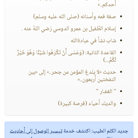
أحدكم..»
صفة فمه وأسنانه (صلى الله عليه وسلم)
إسلام الطّفيل بن عمرو الدوسي رَضي اللهُ عنه .
شاب نشأ في عبادةالله
القاعدة الثانية: (وَعَسَى أَنْ تَكْرَهُوا شَيْئًا وَهُوَ خَيْرٌ
لَكُمْ...)
حديث «لا يلدغ المؤمن من جحر..» إلى «بين
النفختين أربعون..»
" الغفـار "
والديك أحياء (فرصة كبيرة)
جديد الكلم الطيب:
اكتشف خدمة
تيسير الوصول إلى أحاديث