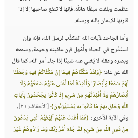
عظمت وبلغت مبلغًا هائلًا، فإنها لا تنفع صاحبها إلا إذا
قارنها الإيمان بالله ورسله.
وأما الجاحد لآيات الله المكذِّب لرسل الله، فإنه وإن
استُدْرِج في الحياة وأُمْهل فإن عاقبته وخيمة، وسمعه
وبصره وعقله لا يُغني عنه شيئًا إذا جاء أمر الله، كما قال
الله عن عاد:
﴿وَلَقَدْ مَكَّنَّاهُمْ فِيمَا إِنْ مَكَّنَّاكُمْ فِيهِ وَجَعَلْنَا
لَهُمْ سَمْعًا وَأَبْصَارًا وَأَفْئِدَةً فَمَا أَغْنَى عَنْهُمْ سَمْعُهُمْ وَلَا
أَبْصَارُهُمْ وَلَا أَفْئِدَتُهُم مِنْ شَيْءٍ إِذْ كَانُوا يَجْحَدُونَ بِآيَاتِ
اللَّهِ وَحَاقَ بِهِمْ مَا كَانُوا بِهِ يَسْتَهْزِئُونَ﴾
[الأحقاف: ٢٦]
،
وفي الآية الأخرى:
﴿فَمَا أَغْنَتْ عَنْهُمْ آلِهَتُهُمُ الَّتِي يَدْعُونَ
مِنْ دُونِ اللَّهِ مِنْ شَيْءٍ لَمَّا جَاءَ أَمْرُ رَبِّكَ وَمَا زَادُوهُمْ غَيْرَ