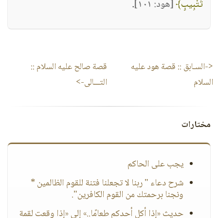
تَتْبِيبٍ﴾
[هود: ١٠١]
.
<-السـابق ::
قصة هود عليه
قصة صالح عليه السلام
::
السلام
التـــالى->
مختارات
يجب على الحاكم
شرح دعاء " ربنا لا تجعلنا فتنة للقوم الظالمين *
ونجنا برحمتك من القوم الكافرين".
حديث «إذا أكل أحدكم طعامًا..» إلى «إذا وقعت لقمة