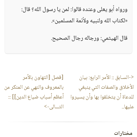
ورواه أبو يعلى وعنده قالوا: لمن يا رسول الله؟ قال:
«لكتاب الله ولنبيه ولأئمة المسلمين».
قال الهيثمي: ورجاله رجال الصحيح.
<-السـابق ::
الأمر الرابع: بيان
[فصل [التهاون بالأمر
الأخلاق والصفات التي ينبغي
بالمعروف والنهي عن المنكر من
للدعاة أن يتخلقوا بها وأن يسيروا
أعظم أسباب ضياع الدين]]
::
عليها..
التـــالى->
مختارات