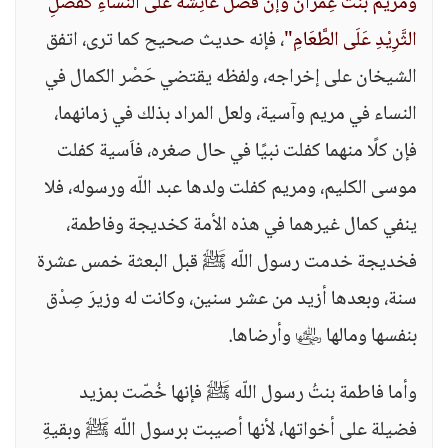
ومَرْيَمُ بنتُ عِمران وإنَّ فَضْلَ عائِشَةَ على النِّسَاءِ كَفَضْلِ
الثَّرِيْدِ عَلَى الطَّعَامِ"
، فإنه حديث صحيح كما ترى، اتفق
الشيخان على إخراجه، ولفظه يقتضي حَصْر الكمال في
النساء في مريم وآسية، ولعل المراد بذلك في زمانهما،
فإن كلًا منهما كفلت نبيًا في حال صغره، فاَسية كفلت
موسى الكليم، ومريم كفلت ولدها عبد اللّه ورسوله، فلا
ينفي كمال غيرهما في هذه الأمة كخديجة وفاطمة،
فخديجة خدمت رسول اللّه ﷺ قبل البعثة خمس عشرة
سنة، وبعدها أزيد من عشر سنين، وكانت له وزيرَ صِدْق
بنفسها ومالها ﵂ وأرضاها.
وأما فاطمة بنتُ رسول اللّه ﷺ فإنها خُصّت بمزيد
فضيلة على أخواتها، لأنها أصيبت برسول اللّه ﷺ وبقيةِ