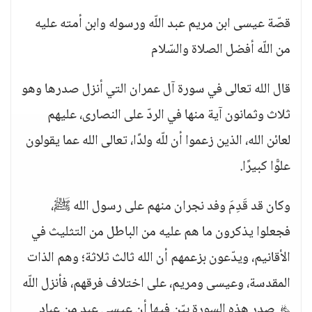
قصّة عيسى ابن مريم عبد اللّه ورسوله وابن أمته عليه
من اللّه أفضل الصلاة والسّلام
قال الله تعالى في سورة آل عمران التي أنزل صدرها وهو
ثلاث وثمانون آية منها في الردّ على النصارى، عليهم
لعائن الله، الذين زعموا أن للّه ولدًا، تعالى الله عما يقولون
علوًّا كبيرًا.
وكان قد قَدِمَ وفد نجران منهم على رسول الله ﷺ،
فجعلوا يذكرون ما هم عليه من الباطل من التثليث في
الأقانيم، ويدّعون بزعمهم أن الله ثالث ثلاثة؛ وهم الذات
المقدسة، وعيسى ومريم، على اختلاف فرقهم، فأنزل اللّه
﷿ صدر هذه السورة بيّن فيها أن عيسى عبد من عباد