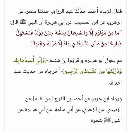
فقال الإمام أحمد حَدَّثَنَا عبد الرزاق، حدثنا معمر، عن
الزهري، عن ابن المسيب، عن أبي هريرة أن النبي ﷺ قال:
"ما مِنْ مَوْلُوْدٍ إلَّا والشيطانُ يَمَشُهُ حِيْنَ يُوْلَدُ فَيَسْتَهِلُّ
صَارِخًا مِنْ مَسَّ الشَّيْطَانِ إيّاهُ إلَّا مَرْيَمَ وابْنَها"
.
ثم يقول أبو هريرة:واقرؤوا إنْ شئتم
﴿وَإِنِّي أُعِيذُهَا بِكَ
وَذُرِّيَّتَهَا مِنَ الشَّيْطَانِ الرَّجِيمِ﴾
أخرجاه من حديث عبد
الرزاق.
ورواه ابن جرير عن أحمد بن الفرج
[عن بقية]
عن
الزبيدي، عن الزهري، عن أبي سلمة، عن أبي هريرة عن
النبي ﷺ بنحوه.