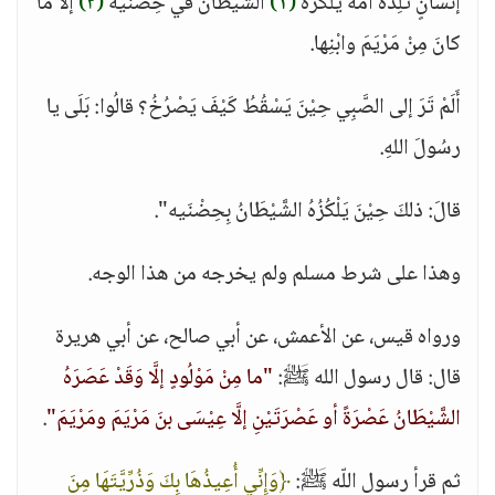
إنْسانٍ تَلِدُهُ أُمُّهُ يَلْكزُه
(١)
الشَّيْطَانُ في حِضْنَيْه
(٢)
إلَّا ما
كانَ مِنْ مَرْيَمَ وابْنِها.
أَلَمْ تَرَ إلى الصَّبِي حِيْنَ يَسْقُطُ كَيْفَ يَصْرُخُ؟ قالُوا: بَلَى يا
رسُولَ اللهِ.
قالَ: ذلكَ حِيْنَ يَلْكُزُهُ الشَّيْطَانُ بِحِضْنَيه".
وهذا على شرط مسلم ولم يخرجه من هذا الوجه.
ورواه قيس، عن الأعمش، عن أبي صالح، عن أبي هريرة
قال: قال رسول الله ﷺ:
"ما مِنْ مَوْلُودٍ إلَّا وَقَدْ عَصَرَهُ
الشَّيْطَانُ عَصْرَةً أو عَصْرَتَيْنِ إلَّا عِيْسَى بنَ مَرْيَمَ ومَرْيَمَ"
.
ثم قرأ رسول اللّه ﷺ:
﴿وَإِنِّي أُعِيذُهَا بِكَ وَذُرِّيَّتَهَا مِنَ