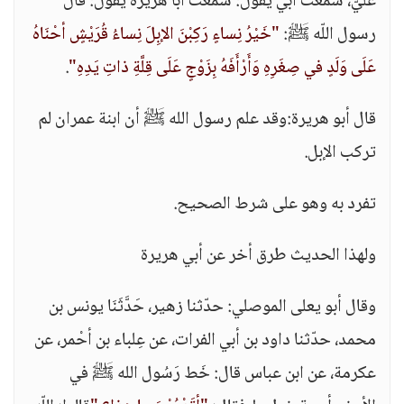
عُلَيّ، سمعت أبي يقول: سمعت أبا هريرة يقول: قال
رسول اللّه ﷺ:
"خَيْرُ نِساءٍ رَكِبْنَ الإبِلَ نِساءُ قُرَيْشٍ أحْنَاهُ
عَلَى وَلَدٍ في صِغَرِهِ وَأَرْأَفَهُ بِزَوْجٍ عَلَى قِلَّةِ ذاتِ يَدِهِ"
.
قال أبو هريرة:وقد علم رسول الله ﷺ أن ابنة عمران لم
تركب الإبل.
تفرد به وهو على شرط الصحيح.
ولهذا الحديث طرق أخر عن أبي هريرة
وقال أبو يعلى الموصلي: حدّثنا زهير، حَدَّثَنَا يونس بن
محمد، حدّثنا داود بن أبي الفرات، عن عِلباء بن أحْمر، عن
عكرمة، عن ابن عباس قال: خَط رَسُول الله ﷺ في