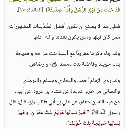
قَدْ خَلَتْ مِنْ قَبْلِهِ الرُّسُلُ وَأُمُّهُ صِدِّيقَةٌ﴾
[المائدة: ٧٥]
.
فعلى هذا لا يمتنع أن تكون أفضل الصِّدِّيقات المشهورات
ممن كان قبلها وممن يكون بعدها واللّه أعلم.
وقد جاء ذِكرها مقرونًا مع آسية بنت مزاحم وخديجة
بنت خويلد وفاطمة بنت محمد ﵅ وأرضاهن.
وقد روى الإمام أحمد، والبخاري ومسلم والترمذي
والنسائي من طرق عديدة عن هشام بن عروة، عن أبيه،
عن عبد الله بن جعفر، عن علي بن أبي طالب ﵁ قال: قال
رسول اللّه ﷺ:
"خَيْرُ نِسائها مَرْيَمُ بنْتُ عِمْرَانَ، وخْيرُ
نِسائِها خَدِيْجَةُ بِنْتُ خُوَيْلد"
.