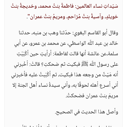
سَيّداتِ نساء العالمين: فاطمةُ بنتُ محمد، وخديجةُ بنتُ
خويلدٍ، وآسيةُ بنتُ مُزاحم، ومريمُ بنتُ عمران"
.
وقال أبو القاسم البغوي: حدّثنا وهب بن منبه، حدثنا
خالد بن عبد اللّه الواسطي، عن محمد بن عمرو، عن أبي
سلمة،عن عائشة أنها قالت لفاطمة: أرأيتِ حين أكْبَبْتِ
على رسول اللّه ﷺ فبكيت ثم ضحكتِ؟ قالتْ: أخْبرني
أنه مَيّتٌ من وجعه هذا فبكيت، ثم أكْبَبتُ عليه فأخبرني
أني أسرع أهله لحوقًا به، وأني سيدةُ نساء أهل الجنة إلا
مريمَ بنتَ عمران فضحكتُ.
وأصل هذا الحديث في الصحيح.