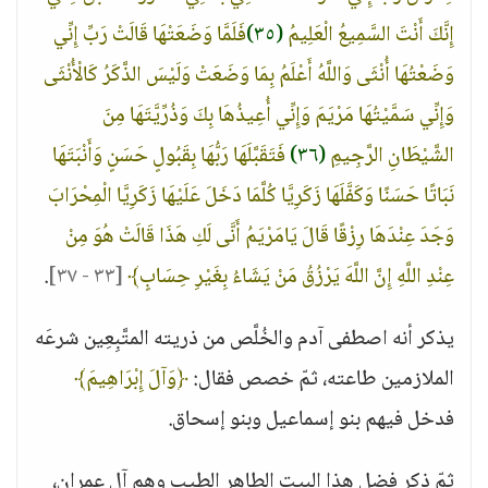
إِنَّكَ أَنْتَ السَّمِيعُ الْعَلِيمُ
(٣٥)
فَلَمَّا وَضَعَتْهَا قَالَتْ رَبِّ إِنِّي
وَضَعْتُهَا أُنْثَى وَاللَّهُ أَعْلَمُ بِمَا وَضَعَتْ وَلَيْسَ الذَّكَرُ كَالْأُنْثَى
وَإِنِّي سَمَّيْتُهَا مَرْيَمَ وَإِنِّي أُعِيذُهَا بِكَ وَذُرِّيَّتَهَا مِنَ
الشَّيْطَانِ الرَّجِيمِ
(٣٦)
فَتَقَبَّلَهَا رَبُّهَا بِقَبُولٍ حَسَنٍ وَأَنْبَتَهَا
نَبَاتًا حَسَنًا وَكَفَّلَهَا زَكَرِيَّا كُلَّمَا دَخَلَ عَلَيْهَا زَكَرِيَّا الْمِحْرَابَ
وَجَدَ عِنْدَهَا رِزْقًا قَالَ يَامَرْيَمُ أَنَّى لَكِ هَذَا قَالَتْ هُوَ مِنْ
عِنْدِ اللَّهِ إِنَّ اللَّهَ يَرْزُقُ مَنْ يَشَاءُ بِغَيْرِ حِسَابٍ﴾
[٣٣ - ٣٧]
.
يذكر أنه اصطفى آدم والخُلَّص من ذريته المتَّبِعِين شرعَه
الملازمين طاعته، ثمّ خصص فقال:
﴿وَآلَ إِبْرَاهِيمَ﴾
فدخل فيهم بنو إسماعيل وبنو إسحاق.
ثمّ ذكر فضل هذا البيت الطاهر الطيب وهم آل عمران،