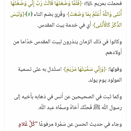
فحملت بمريم ﵍
﴿فَلَمَّا وَضَعَتْهَا قَالَتْ رَبِّ إِنِّي وَضَعْتُهَا
أُنْثَى وَاللَّهُ أَعْلَمُ بِمَا وَضَعَتْ﴾
وقُرِئ بضم التاء
(٥)
﴿وَلَيْسَ
الذَّكَرُ كَالْأُنْثَى﴾
أي في خدمة بيت المقدس.
وكانوا في ذلك الزمان ينذرون لبيت المقدس خدّاما من
أولادهم.
وقولها:
﴿وَإِنِّي سَمَّيْتُهَا مَرْيَمَ﴾
استُدل به على تسمية
المولود يوم يولد.
وكما ثبت في الصحيحين عن أنس في ذهابه بأخيه إلى
رسول اللّه ﷺ فَحنَّكَ أخاهُ وسمَّاه عبد اللّه.
وجاء في حديث الحسن عن سَمُرة مرفوعًا
"كُلُّ غُلامٍ