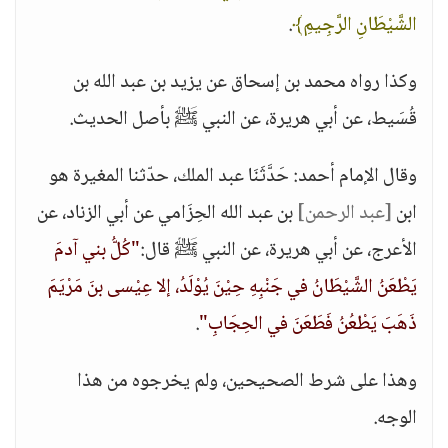
الشَّيْطَانِ الرَّجِيمِ﴾
.
وكذا رواه محمد بن إسحاق عن يزيد بن عبد الله بن
قُسَيط، عن أبي هريرة، عن النبي ﷺ بأصل الحديث.
وقال الإمام أحمد: حَدَّثَنَا عبد الملك، حدّثنا المغيرة هو
ابن
[عبد الرحمن]
بن عبد الله الحِزَامي عن أبي الزناد، عن
الأعرج، عن أبي هريرة، عن النبي ﷺ قال:
"كُلُّ بني آدمَ
يَطْعَنُ الشَّيْطَانُ في جَنْبِهِ حِيْنَ يُوْلَدُ، إلا عِيْسى بنَ مَرْيَمَ
ذَهَبَ يَطْعُنُ فَطَعَنَ في الحِجَابِ"
.
وهذا على شرط الصحيحين، ولم يخرجوه من هذا
الوجه.