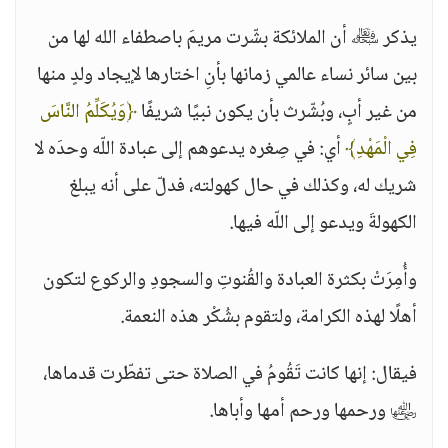
يذكر ﷾ أن الملائكة بشّرت مريمَ باصطفاء الله لها من
بين سائر نساء عالمي زمانها بأنِ اختارها لإيجاد ولدٍ منها
من غير أبٍ، وبُشّرث بأن يكون نبيًا شريفًا
﴿وَيُكَلِّمُ النَّاسَ
فِي الْمَهْدِ﴾
أي: في صِغره يدعوهم إلى عبادة اللّه وحدَه لا
شريك له، وكذلك في حال كهولته، فدلّ على أنه يبلغ
الكهولةَ ويدعو إلى اللّه فيها.
وأُمِرَتْ بكثرة العبادة والقُنوتِ والسجودِ والركوع لتكون
أهلًا لهذه الكرامة، ولتقوم بشُكْر هذه النعمة.
فيقال: إنها كانت تَقُومُ في الصلاة حتى تفطّرت قدماها،
﵂ ورحمها ورحم أمها وأباها.