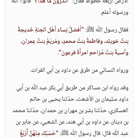
الأرض أربعة خطوط فقال:
"أتَدْرُوْنَ ما هذا؟ "
قالوا: اللّه
ورسوله أعلم.
فقال رسول اللّه ﷺ:
"أفضلُ نِساءَ أهْل الجنةِ خَديجةُ
بنتُ خويلد، وفاطمةُ بنتُ محمدٍ، ومَريَمُ بنتُ عِمران،
وآسيةُ بنتُ مُزاحم امرأةُ فرعونَ"
.
ورواه النسائي من طرق عن داود بن أبي الفرات.
وقد رواه ابن عساكر من طريق أبي بكر عبد اللّه بن أبي
داود سليمان بن الأشعث، حدّثنا يحيى بن حاتم
العسكري، حدّثنا بشر بن مهران بن حمدان، حدّثنا محمد
بن دينار، عن داود بن أبي هند، عن الشعبي، عن جابر بن
عبد اللّه قال: قال رسول اللّه ﷺ:
"حَسْبُكَ مِنْهُنَّ أَرْبَعُ