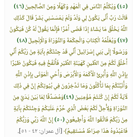
(٤٥)
وَيُكَلِّمُ النَّاسَ فِي الْمَهْدِ وَكَهْلًا وَمِنَ الصَّالِحِينَ
(٤٦)
قَالَتْ رَبِّ أَنَّى يَكُونُ لِي وَلَدٌ وَلَمْ يَمْسَسْنِي بَشَرٌ قَالَ كَذَلِكِ
اللَّهُ يَخْلُقُ مَا يَشَاءُ إِذَا قَضَى أَمْرًا فَإِنَّمَا يَقُولُ لَهُ كُنْ فَيَكُونُ
(٤٧)
وَيُعَلِّمُهُ الْكِتَابَ وَالْحِكْمَةَ وَالتَّوْرَاةَ وَالْإِنْجِيلَ
(٤٨)
وَرَسُولًا إِلَى بَنِي إِسْرَائِيلَ أَنِّي قَدْ جِئْتُكُمْ بِآيَةٍ مِنْ رَبِّكُمْ أَنِّي
أَخْلُقُ لَكُمْ مِنَ الطِّينِ كَهَيْئَةِ الطَّيْرِ فَأَنْفُخُ فِيهِ فَيَكُونُ طَيْرًا
بِإِذْنِ اللَّهِ وَأُبْرِئُ الْأَكْمَهَ وَالْأَبْرَصَ وَأُحْيِ الْمَوْتَى بِإِذْنِ اللَّهِ
وَأُنَبِّئُكُمْ بِمَا تَأْكُلُونَ وَمَا تَدَّخِرُونَ فِي بُيُوتِكُمْ إِنَّ فِي ذَلِكَ
لَآيَةً لَكُمْ إِنْ كُنْتُمْ مُؤْمِنِينَ
(٤٩)
وَمُصَدِّقًا لِمَا بَيْنَ يَدَيَّ مِنَ
التَّوْرَاةِ وَلِأُحِلَّ لَكُمْ بَعْضَ الَّذِي حُرِّمَ عَلَيْكُمْ وَجِئْتُكُمْ بِآيَةٍ
مِنْ رَبِّكُمْ فَاتَّقُوا اللَّهَ وَأَطِيعُونِ
(٥٠)
إِنَّ اللَّهَ رَبِّي وَرَبُّكُمْ
فَاعْبُدُوهُ هَذَا صِرَاطٌ مُسْتَقِيمٌ﴾
[آل عمران: ٤٢ - ٥١]
.