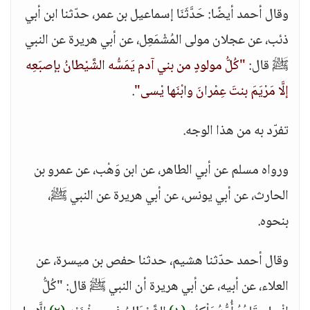
وقال أحمد أيضًا: حَدَّثَنَا إسماعيل بن عمر، حدّثنا ابن أبي
ذئب، عن عجلان مولى المُشْمَعِل، عن أبي هريرة عن النبي
ﷺ قال:
"كُلُّ مولودٍ من بني آدم يَمَسُّه الشَّيْطانُ بإصبَعِه
إلَّا مَرْيَمَ بنتَ عِمْرانَ وابْنَها يْسى"
.
تفرّد به من هذا الوجه.
ورواه مسلم عن أبي الطاهر، عن ابن وَهْب، عن عمرو بن
الحارث، عن أبي يونس، عن أبي هريرة عن النبي ﷺ،
بنحوه.
وقال أحمد حدّثنا هشيم، حدثنا حفص بن ميسرة، عن
العلاء، عن أبيه، عن أبي هريرة أن النبي ﷺ قال: "كُلُّ