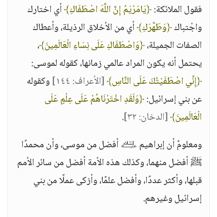
فقول الملائكة:
﴿يَامَرْيَمُ إِنَّ اللَّهَ اصْطَفَاكِ﴾
أي اختارك
واجْتباك
﴿وَطَهَّرَكِ﴾
أي من الأخلاق الرذيلة، وأعطاك
الصفات الجميلة،
﴿وَاصْطَفَاكِ عَلَى نِسَاءِ الْعَالَمِينَ﴾
،
يحتمل أنه يكون المراد عالمي زمانها، كقوله لموسى:
﴿إِنِّي اصْطَفَيْتُكَ عَلَى النَّاسِ﴾
[الأعراف: ١٤٤]
وكقوله
عن بني إسرائيل:
﴿وَلَقَدِ اخْتَرْنَاهُمْ عَلَى عِلْمٍ عَلَى
الْعَالَمِينَ﴾
[الدخان: ٣٢]
.
ومعلومٌ أن إبراهيم ﵇ أفضل من موسى، وأن محمدًا
ﷺ أفضل منهما، وكذلك هذه الأمة أفضل من سائر الأمم
قبلها، وأكثر عددًا، وأفضل علمًا، وأزكى عملًا من بني
إسرائيل وغيرهم.