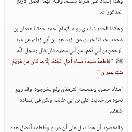
وهذا إسناد على شرط مسلم، وفيه أنهما أفضل الأربع
المذكورات.
وهكذا الحديث الذي رواه الإمام أحمد حدثنا عثمان بن
محمد، حدثنا جرير، عن يزيد هو ابن أبي زياد، عن عبد
الرحمن بن أبي نُعْم، عن أبي سعيد قال:قال رسول اللّه
ﷺ:
"فاطمةُ سَيّدةُ نساءِ أهلِ الجَنَةِ، إلّا ما كانَ مِنْ مَرْيَمَ
بنتِ عِمران"
.
إسناد حسن، وصححه الترمذي ولم يخرجوه، وقد روي
نحوه من حديث علي بن أبي طالب، ولكن في إسناده
ضعف.
والمقصود أن هذا يدل على أن مريم وفاطمة أفضل هذه