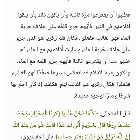
فطلبوا أن يقترعوا مرّة ثانية وأن يكون ذلك بأن يلقوا
أقلامهم في النهر، فأيّهم جَرى قلمُه على خلاف جرية
الماء فهو الغالب، ففعلوا، فكان قلم زكريا هو الذي جرى
على خلاف جَرية الماء، وسارت أقلامهم مع الماء، ثم
طلبوا منه أن يقترعوا ثالثة فأيُّهم جرى قلمه مع الماء،
ويكون بقية الأقلام قد انعكس سيرها صعُدًا فهو الغالب،
ففعلوا، فكان زكريا هو الغالب لهم، فكفلها إذ كان أحقَّ بها
شرعًا وقدرًا لوجوه عديدة.
قال الله تعالى:
﴿كُلَّمَا دَخَلَ عَلَيْهَا زَكَرِيَّا الْمِحْرَابَ وَجَدَ
عِنْدَهَا رِزْقًا قَالَ يَامَرْيَمُ أَنَّى لَكِ هَذَا قَالَتْ هُوَ مِنْ عِنْدِ اللَّهِ
إِنَّ اللَّهَ يَرْزُقُ مَنْ يَشَاءُ بِغَيْرِ حِسَابٍ﴾
قال المفسرون: