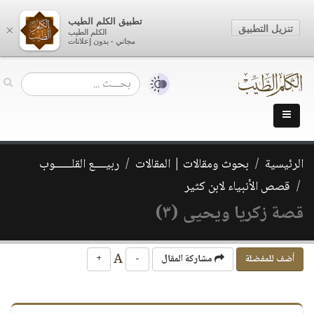
تطبيق الكلم الطيب
تنزيل التطبيق
×
الكلم الطيب
مجاني - بدون إعلانات
الرئيسية
بحوث ومقالات | المقالات
ربيــــع القلــــــوب
قصص الأنبياء لابن كثير
قصة زكريا ويحيى (٣)
A
أضف للمفضلة
مشاركة المقال
-
+