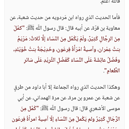
فاللّه أعلم.
فأما الحديث الذي رواه ابن مَردويه من حديث شعبة، عن
معاوية بن قرّة، عن أبيه قال: قال رسول اللّه ﷺ:
"كمُلَ
مِنَ الرِجَّالِ كَثِيْرٌ، ولَمْ يَكْمُل مِنَ النّسَاءَ إلَّا ثَلاثٌ: مَرْيَمُ
بنتُ عِمْران، وآسيةُ امْرَأَةُ فِرعَون، وخَدِيْجَةُ بنتُ خُوَيْلدِ،
وفَضْلُ عائِشَةَ عَلَى النِّسَاءَ كَفَضْلِ الثَّرِيْدِ عَلَى سَائرِ
الطَّعامِ"
.
وهكذا الحديث الذي رواه الجماعة إلا أبا داود من طرقٍ
عن شعبة عن عمرو بن مرة، عن مرة الهمداني، عن أبي
موسى الأشعري قال: قال رسول اللّه ﷺ:
"كَمُل مِنَ
الرِّجَالِ كَثِيْرٌ ولم يَكْملْ مِنَ النِّسَاءِ إلّا آسِيةُ امرأةُ فِرعَون