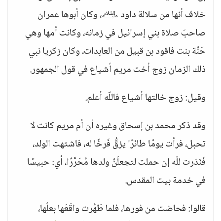
خلاف أنها من سلالة داود ﵇، وكان أبوها عمران
صاحبَ صلاة بني إسرائيل في زمانه، وكانت أمها وهي
حَنَّة بنت فاقود بن قبيل من العابدات، وكان زكريا نبي
ذلك الزمان زوج أخت مريم أشياع في قول الجمهور.
وقيل: زوج خالتها أشياع فاللّه أعلم.
وقد ذكر محمد بن إسحاق وغيره أن أم مريم كانت لا
تحبل، فرأت يومًا طائرًا يزقُّ فَرخًا له، فاشتهت الولد،
فَنَذرت للّه إن حملت لتجعلَنَّ ولدها مُحَرَّرًا، أي: حبيسًا
في خدمة بيت المقدس.
قالوا: فحاضت من فورها، فلما طَهُرت واقَعَها بعلُها،