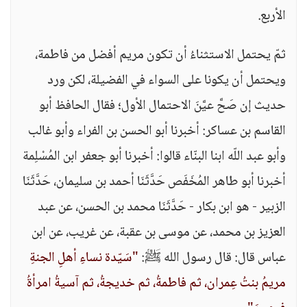
الأربع.
ثمّ يحتمل الاستثناءُ أن تكون مريم أفضل من فاطمة،
ويحتمل أن يكونا على السواء في الفضيلة، لكن ورد
حديث إن صَحَّ عيَّنَ الاحتمال الأول؛ فقال الحافظ أبو
القاسم بن عساكر: أخبرنا أبو الحسن بن الفراء وأبو غالب
وأبو عبد اللّه ابنا البنّاء قالوا: أخبرنا أبو جعفر ابن المُسْلِمة
أخبرنا أبو طاهر المُخَفَص حَدَّثَنَا أحمد بن سليمان، حَدَّثَنَا
الزبير - هو ابن بكار - حَدَّثَنَا محمد بن الحسن، عن عبد
العزيز بن محمد، عن موسى بن عقبة، عن غريب، عن ابن
عباس قال: قال رسول الله ﷺ:
"سَيّدة نساءِ أهلِ الجنةِ
مريمُ بنتُ عِمران، ثم فاطمةُ، ثم خديجةُ، ثم آسيةُ امرأةُ