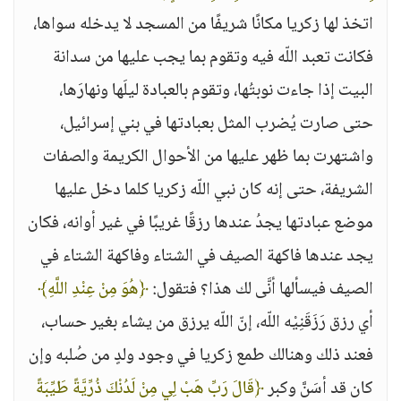
اتخذ لها زكريا مكانًا شريفًا من المسجد لا يدخله سواها،
فكانت تعبد اللّه فيه وتقوم بما يجب عليها من سدانة
البيت إذا جاءت نوبتُها، وتقوم بالعبادة ليلَها ونهارَها،
حتى صارت يُضرب المثل بعبادتها في بني إسرائيل،
واشتهرت بما ظهر عليها من الأحوال الكريمة والصفات
الشريفة، حتى إنه كان نبي اللّه زكريا كلما دخل عليها
موضع عبادتها يجدُ عندها رزقًا غريبًا في غير أوانه، فكان
يجد عندها فاكهة الصيف في الشتاء وفاكهة الشتاء في
الصيف فيسألها أنَّى لك هذا؟ فتقول:
﴿هُوَ مِنْ عِنْدِ اللَّهِ﴾
أي رزق رَزَقَنِيْه اللّه، إنّ اللّه يرزق من يشاء بغير حساب،
فعند ذلك وهنالك طمع زكريا في وجود ولدٍ من صُلبه وإن
كان قد أسَنَّ وكبر
﴿قَالَ رَبِّ هَبْ لِي مِنْ لَدُنْكَ ذُرِّيَّةً طَيِّبَةً