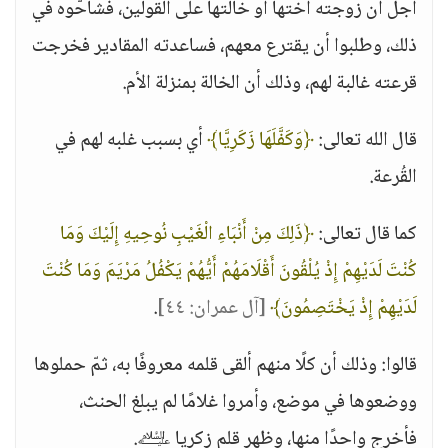
أجل أن زوجته أختها أو خالتها على القولين، فشاحُّوه في
ذلك، وطلبوا أن يقترع معهم، فساعدته المقادير فخرجت
قرعته غالبة لهم، وذلك أن الخالة بمنزلة الأم.
قال الله تعالى:
﴿وَكَفَّلَهَا زَكَرِيَّا﴾
أي بسبب غلبه لهم في
القُرعة.
كما قال تعالى:
﴿ذَلِكَ مِنْ أَنْبَاءِ الْغَيْبِ نُوحِيهِ إِلَيْكَ وَمَا
كُنْتَ لَدَيْهِمْ إِذْ يُلْقُونَ أَقْلَامَهُمْ أَيُّهُمْ يَكْفُلُ مَرْيَمَ وَمَا كُنْتَ
لَدَيْهِمْ إِذْ يَخْتَصِمُونَ﴾
[آل عمران: ٤٤]
.
قالوا: وذلك أن كلًا منهم ألقى قلمه معروفًا به، ثمّ حملوها
ووضعوها في موضع، وأمروا غلامًا لم يبلغ الحنث،
فأخرج واحدًا منها، وظهر قلم زكريا ﵇.