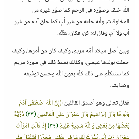
اللّه خلقه وصوَّره في الرحم كما صوّر غيره من
المخلوقات، وأنه خلقه من غير أبٍ كما خلق آدم من غير
أب ولا أم، وقال له: كن، فكان، ﷾.
وبين أصل ميلاد أمّه مريم، وكيف كان من أمرها، وكيف
حملت بولدها عيسى، وكذلك بسط ذلك في سورة مريم
كما سنتكلّم على ذلك كلّه بعون اللّه وحسن توفيقه
وهدايته.
فقال تعالى وهو أصدق القائلين
﴿إِنَّ اللَّهَ اصْطَفَى آدَمَ
وَنُوحًا وَآلَ إِبْرَاهِيمَ وَآلَ عِمْرَانَ عَلَى الْعَالَمِينَ
(٣٣)
ذُرِّيَّةً
بَعْضُهَا مِنْ بَعْضٍ وَاللَّهُ سَمِيعٌ عَلِيمٌ
(٣٤)
إِذْ قَالَتِ امْرَأَتُ
عِمْرَانَ رَبِّ إِنِّي نَذَرْتُ لَكَ مَا فِي بَطْنِي مُحَرَّرًا فَتَقَبَّلْ مِنِّي