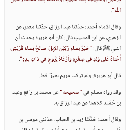
فِرْعَون، وخَدِيجةُ بنتُ خُوَيْلِد، وفاطمةُ بنت محمد رسول
اللّه"
.
وقال الإمام أحمد: حدّثنا عبد الرزاق، حدّثنا معمر، عن
الزهري، عن ابن المسيب قال: كان أبو هريرة يحدث أن
النبي ﷺ قال:
"خَيْرُ نِساءٍ رَكِبْنَ الإبِلَ، صالحُ نِساءَ قُرَيْشٍ،
أَحْناهُ عَلَى وَلَدٍ في صِغَرِهِ وأرْعَاهُ لِزَوجٍ في ذاتِ يدِهِ"
.
قال أبو هريرة: ولم تركب مريم بعيرًا قط.
وقد رواه مسلم في
"صحيحه"
عن محمد بن رافع وعبد
بن حُمَيد كلاهما عن عبد الرزاق به.
وقال أحمد: حَدَّثَنَا زيد بن الحباب، حدّثني موسى بن