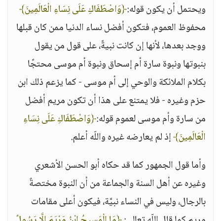
ويحتمل أن يكون قوله:
﴿وَاصْطَفَاكِ عَلَى نِسَاءِ الْعَالَمِينَ﴾
محفوظ العموم، فتكون أفضل نساء الدنيا ممن كان قبلها
ووجد بعدها، لأنها إن كانت نبيةً، على قول من يقول
بنبوتها ونبوة سارة أم إسحاق ونبوة أم موسى محتجًا
بكلام الملائكة والوحي إلى أم موسى - كما يزعم ذلك ابن
حزم وغيره - فلا يمتنع على هذا أن تكون مريم أفضل
من سارة وأم موسى لعموم قوله:
﴿وَاصْطَفَاكِ عَلَى نِسَاءِ
الْعَالَمِينَ﴾
إذ لم يعارضه غيره واللّه أعلم.
وأما قول الجمهور كما قد حكاه أبو الحسن الأشعري
وغيره عن أهل السنة والجماعة من أن النبوة مختصةٌ
بالرجال، وليس في النساء نبيَّة، فيكون أعلى مقامات
مريم كما قال اللّه تعالى:
﴿مَا الْمَسِيحُ ابْنُ مَرْيَمَ إِلَّا رَسُولٌ