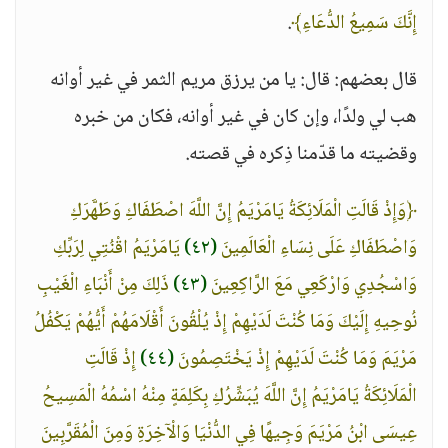
إِنَّكَ سَمِيعُ الدُّعَاءِ﴾
.
قال بعضهم: قال: يا من يرزق مريم الثمر في غير أوانه
هب لي ولدًا، وإن كان في غير أوانه، فكان من خبره
وقضيته ما قدّمنا ذِكره في قصته.
﴿وَإِذْ قَالَتِ الْمَلَائِكَةُ يَامَرْيَمُ إِنَّ اللَّهَ اصْطَفَاكِ وَطَهَّرَكِ
وَاصْطَفَاكِ عَلَى نِسَاءِ الْعَالَمِينَ
(٤٢)
يَامَرْيَمُ اقْنُتِي لِرَبِّكِ
وَاسْجُدِي وَارْكَعِي مَعَ الرَّاكِعِينَ
(٤٣)
ذَلِكَ مِنْ أَنْبَاءِ الْغَيْبِ
نُوحِيهِ إِلَيْكَ وَمَا كُنْتَ لَدَيْهِمْ إِذْ يُلْقُونَ أَقْلَامَهُمْ أَيُّهُمْ يَكْفُلُ
مَرْيَمَ وَمَا كُنْتَ لَدَيْهِمْ إِذْ يَخْتَصِمُونَ
(٤٤)
إِذْ قَالَتِ
الْمَلَائِكَةُ يَامَرْيَمُ إِنَّ اللَّهَ يُبَشِّرُكِ بِكَلِمَةٍ مِنْهُ اسْمُهُ الْمَسِيحُ
عِيسَى ابْنُ مَرْيَمَ وَجِيهًا فِي الدُّنْيَا وَالْآخِرَةِ وَمِنَ الْمُقَرَّبِينَ