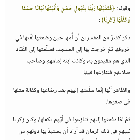
وقوله:
﴿فَتَقَبَّلَهَا رَبُّهَا بِقَبُولٍ حَسَنٍ وَأَنْبَتَهَا نَبَاتًا حَسَنًا
وَكَفَّلَهَا زَكَرِيَّا﴾
:
ذكر كثيرٌ من المفسرين أن أُمها حين وضعتها لفَّتها في
خروقها ثمّ خرجت بها إلى المسجد، فسلَّمتها إلى العُبّاد
الذي هم مقيمون به، وكانت ابنة إمامهم وصاحب
صلاتهم فتنازعوا فيها.
والظاهر أنّها إنّما سلَّمتها إليهم بعد رضاعها وكفالة مثلها
في صغرها.
ثمّ لمّا دفعتها إليهم تنازعوا في أيّهم يكفلها، وكان زكريا
نبيهم في ذلك الزمان قد أراد أن يستبدّ بها دونهم من