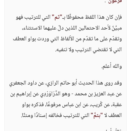
فرعونَ"
.
فإن كان هذا اللفظ محفوظًا بـ
"ثم"
التي للترتيب فهو
مبيِّنٌ لأحد الاحتمالين اللذين دلّ عليهما الاستثناء،
وتقدّم على ما تقدّم من الألفاظ التي وردت بواو العطف
التي لا تقتضي الترتيب ولا تنفيه.
والله أعلم.
وقد روى هذا الحديث أبو حاتم الرازي، عن داود الجعفري
عن عبد العزيز بن محمد - وهو الدَّرَاوَرْدِي عن إبراهيم بن
عقبة، عن كُريب، عن ابن عباس مرفوعًا، فذكره بواو
العطف لا
"بثمَّ"
التي للترتيب فخالفه إسنادًا ومتنًا.