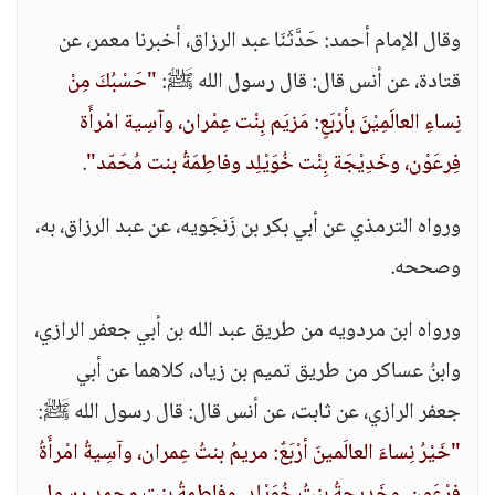
وقال الإمام أحمد: حَدَّثَنَا عبد الرزاق، أخبرنا معمر، عن
قتادة، عن أنس قال: قال رسول الله ﷺ:
"حَسْبُكَ مِنْ
نِساءِ العالَمِيْنَ بأرْبَعٍ: مَزيَم بِنْت عِمْران، وآسِية امْرأَة
فِرعَوْن، وخَدِيْجَة بِنْت خُوَيْلِد وفاطِمَةُ بنت مُحَمّد"
.
ورواه الترمذي عن أبي بكر بن زَنجَويه، عن عبد الرزاق، به،
وصححه.
ورواه ابن مردويه من طريق عبد الله بن أبي جعفر الرازي،
وابنُ عساكر من طريق تميم بن زياد، كلاهما عن أبي
جعفر الرازي، عن ثابت، عن أنس قال: قال رسول الله ﷺ:
"خَيْرُ نِساءَ العالَمينَ أرْبَعٌ: مريمُ بنتُ عِمران، وآسِيةُ امْرأَةُ