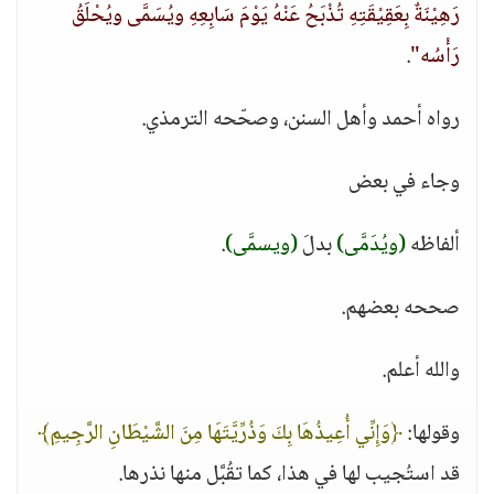
رَهِيْنَةٌ بِعَقِيْقَتِهِ تُذْبَحُ عَنْهُ يَوْمَ سَابِعِهِ ويُسَمَّى ويُحْلَقُ
رَأْسُه"
.
رواه أحمد وأهل السنن، وصحّحه الترمذي.
وجاء في بعض
ألفاظه
(ويُدَمَّى)
بدلَ
(ويسمَّى)
.
صححه بعضهم.
والله أعلم.
وقولها:
﴿وَإِنِّي أُعِيذُهَا بِكَ وَذُرِّيَّتَهَا مِنَ الشَّيْطَانِ الرَّجِيمِ﴾
قد استُجيب لها في هذا، كما تقُبَّل منها نذرها.