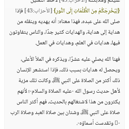
عَلَيْكُمْ وَمَلَائِكَتُهُ
[الأحزاب:43]
لاحظ التعليل
{لِيُخْرِجَكُمْ مِنَ الظُّلُمَاتِ إِلَى النُّورِ}
[الأحزاب:43]
فإذا
صلى الله على عبده، فهذا معناه: أنه يهديه وينقله من
هداية إلى هداية، والهدايات كثير جدًا، والناس يتفاوتون
فيها، هدايات في العلم، وهدايات في العمل.
فهنا الله يصلي عليه عشرًا، ويذكره في الملأ الأعلى،
ويحصل له هدايات بسبب ذلك، فإذا استشعر الإنسان
ذلك أكثر من الصلاة على النبي ﷺ، وكانت تلك مزية
لأهل حديث رسول الله -عليه الصلاة والسلام-؛ لأنهم
يكثرون من هذا لاشتغالهم بالحديث، فهم أكثر الناس
صلاة على النبي ﷺ، وشتان بين صلاة العبد وصلاة الرب
- وتقدست أسماؤه-.