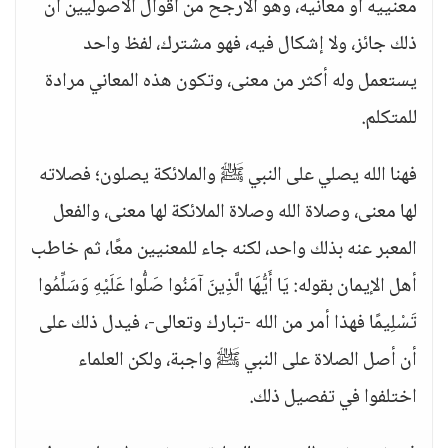
معنييه أو معانيه، وهو الأرجح من أقوال الأصوليين أن
ذلك جائز، ولا إشكال فيه، فهو مشترك، لفظ واحد
يستعمل وله أكثر من معنى، وتكون هذه المعاني مرادة
للمتكلم.
فهنا الله يصلي على النبي ﷺ والملائكة يصلون؛ فصلاته
لها معنى، وصلاة الله وصلاة الملائكة لها معنى، والفعل
المعبر عنه بذلك واحد، لكنه جاء للمعنيين معًا، ثم خاطب
أهل الإيمان بقوله: يَا أَيُّهَا الَّذِينَ آمَنُوا صَلُّوا عَلَيْهِ وَسَلِّمُوا
تَسْلِيمًا فهذا أمر من الله -تبارك وتعالى-، فيدل ذلك على
أن أصل الصلاة على النبي ﷺ واجبة، ولكن العلماء
اختلفوا في تفصيل ذلك.