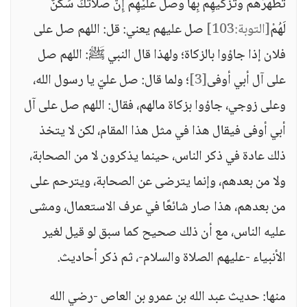
تُطَهِّرُهُمْ وَتُزَكِّيهِمْ بِهَا وَصَلِّ عَلَيْهِمْ إِنَّ صَلَاتَكَ سَكَنٌ
لَهُمْ
[التوبة:103]
صل عليهم يعني: قل: اللهم صل على
فلان إذا جاؤوا بالزكاة؛ ولهذا قال النبي ﷺ: اللهم صل
على آل أبي أوفى
[3]
؛ ولما قال: صل عليّ يا رسول الله،
وعلى زوجي، جاؤوا بزكاة مالهم، فقال: اللهم صل على آل
أبي أوفى فيقال هذا في مثل هذا المقام، لكن لا يتخذ
ذلك عادة في ذكر الناس، حينما يذكرون لا من الصحابة،
ولا من بعدهم، وإنما يترضى عن الصحابة، ويترحم على
من بعدهم، هذا صار شائعًا في عرف الاستعمال، ومشى
عليه الناس، مع أن ذلك صحيح كما سبق لو قيل لغير
الأنبياء -عليهم الصلاة والسلام-، ثم ذكر أحاديث.
منها: حديث عبد الله بن عمرو بن العاص -رضي الله