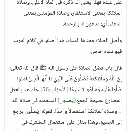
على عبده فهذا يعني أنه ذكره في الملأ الأعلى، وصلاة
الملائكة بمعنى الاستغفار، وصلاة المؤمنين بمعنى
الدعاء، أي: يدعون له بالرحمة.
وأصل الصلاة معناها الدعاء، هذا أصلها في كلام العرب،
فهو دعاء خاص.
قال: باب فضل الصلاة على رسول الله ﷺ قال الله تعالى:
إِنَّ اللَّهَ وَمَلَائِكَتَهُ يُصَلُّونَ عَلَى النَّبِيِّ يَا أَيُّهَا الَّذِينَ آمَنُوا
صَلُّوا عَلَيْهِ وَسَلِّمُوا تَسْلِيمًا
[الأحزاب:56]
جاء هنا بالفعل
المضارع بصيغة الجمع
(يصلون)
استعمله في صلاة الله
 وصلاة الملائكة استعمالاً واحدًا، فقوله: يُصَلُّونَ يرجع
إلى الجميع، وهذا مثال على استعمال المشترك في