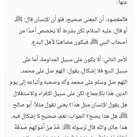
عنها-.
فالمقصود: أن المعنى صحيح، فلو أن الإنسان قال: ﷺ،
أو قال: عليه السلام، لكن بشرط ألا يخصص أحدًا من
أصحاب النبي ﷺ، فيكون مضاهيًا لأهل البدع.
الأمر الثاني: ألا يكون على سبيل المداومة، أما على
سبيل التبع فلا إشكال، يقول: اللهم صل على محمد،
اللهم صل وسلم على محمد وآله وصحبه وأتباعه إلى يوم
الدين، هذا بالإجماع، لكن على سبيل الإفراد والاستقلال
هل يقول الإنسان مثل هذا؟ يعني تقول مثلاً: أبو صالح
ﷺ، هل هذا يصح؟ الجواب: نعم، صحيح لا إشكال فيه،
هذا جائز، والله قال لرسوله ﷺ: خُذْ مِنْ أَمْوَالِهِمْ صَدَقَةً