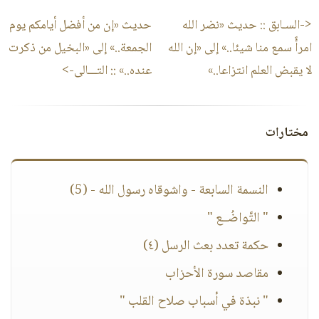
<-السـابق ::
حديث «نضر الله
حديث «إن من أفضل أيامكم يوم
امرأً سمع منا شيئا..» إلى «إن الله
الجمعة..» إلى «البخيل من ذكرت
لا يقبض العلم انتزاعا..»
عنده..»
:: التـــالى->
مختارات
النسمة السابعة - واشوقاه رسول الله - (5)
" التَّواضُــع "
حكمة تعدد بعث الرسل (٤)
مقاصد سورة الأحزاب
" نبذة في أسباب صلاح القلب "