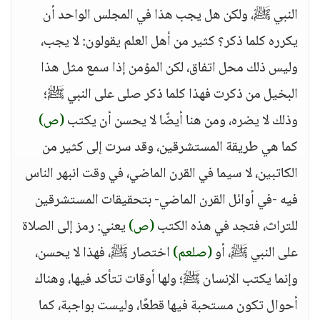
النبي ﷺ، ولكن هل يجب هذا في المجلس الواحد أن
يكرره كلما ذكر؟ كثير من أهل العلم يقولون: لا يجب،
وليس ذلك محل اتفاق، لكن المؤمن إذا سمع مثل هذا
البخيل من ذكرت فهذا كلما ذكر صلى على النبي ﷺ؛
وذلك لا يضره، ومن هنا أيضًا لا يحسن أن يكتب
(ص)
كما هي طريقة المستشرقين، وقد سرت إلى كثير من
الكاتبين، لا سيما في القرن الماضي، في وقت انبهر الناس
فيه -في أوائل القرن الماضي- بتحقيقات المستشرقين
للتراث، فتجد في هذه الكتب
(ص)
يعني: رمز إلى الصلاة
على النبي ﷺ، أو
(صلعم)
اختصار ﷺ، فهذا لا يحسن،
وإنما يكتب الإنسان ﷺ؛ ولها أوقات تتأكد فيها، وهناك
أحوال تكون مستحبة فيها قطعًا، وليست بواجبة، كما