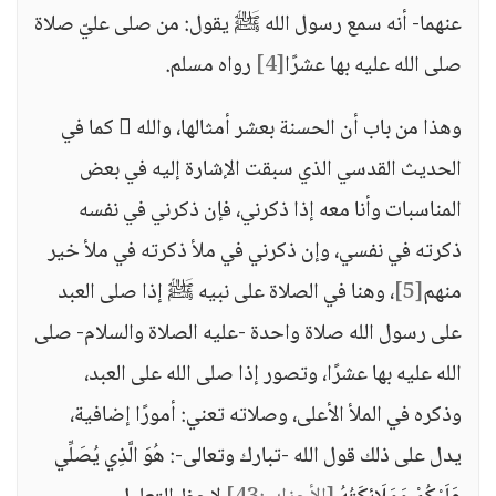
عنهما- أنه سمع رسول الله ﷺ يقول: من صلى عليّ صلاة
صلى الله عليه بها عشرًا
[4]
رواه مسلم.
وهذا من باب أن الحسنة بعشر أمثالها، والله  كما في
الحديث القدسي الذي سبقت الإشارة إليه في بعض
المناسبات وأنا معه إذا ذكرني، فإن ذكرني في نفسه
ذكرته في نفسي، وإن ذكرني في ملأ ذكرته في ملأ خير
منهم
[5]
، وهنا في الصلاة على نبيه ﷺ إذا صلى العبد
على رسول الله صلاة واحدة -عليه الصلاة والسلام- صلى
الله عليه بها عشرًا، وتصور إذا صلى الله على العبد،
وذكره في الملأ الأعلى، وصلاته تعني: أمورًا إضافية،
يدل على ذلك قول الله -تبارك وتعالى-: هُوَ الَّذِي يُصَلِّي