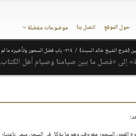
حول الموقع
اتصل بنا
موضوعات مفضلة
ن (شرح الشيخ خالد السبت)
٢١٤- باب فضل السحور وتأخيره ما لم يخش طلوع الفجر
 إلى «فصل ما بين صيامنا وصيام أهل الكتاب.
د:
ع الفجر، السحور معروف، وهو ما يؤكل في السحر، سمي باعتبار