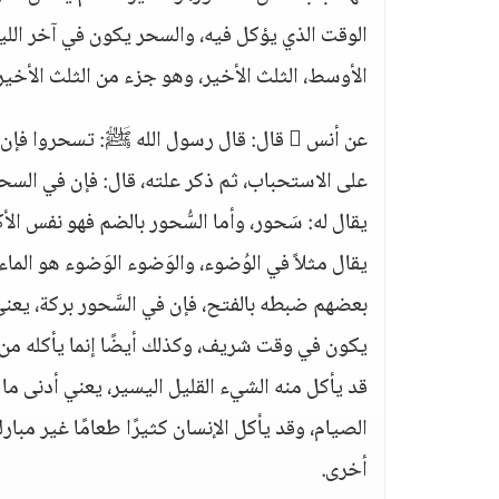
الوقت الذي يؤكل فيه، والسحر يكون في آخر الليل،
الأوسط، الثلث الأخير، وهو جزء من الثلث الأخير،
عن أنس  قال: قال رسول الله ﷺ: تسحروا فإن في السحور بركة
على الاستحباب، ثم ذكر علته، قال: فإن في السحو
يقال له: سَحور، وأما السُّحور بالضم فهو نفس الأك
يقال مثلاً في الوُضوء، والوَضوء الوَضوء هو الماء
بعضهم ضبطه بالفتح، فإن في السَّحور بركة، يعني
يكون في وقت شريف، وكذلك أيضًا إنما يأكله من أ
قد يأكل منه الشيء القليل اليسير، يعني أدنى ما
الصيام، وقد يأكل الإنسان كثيرًا طعامًا غير مب
أخرى.