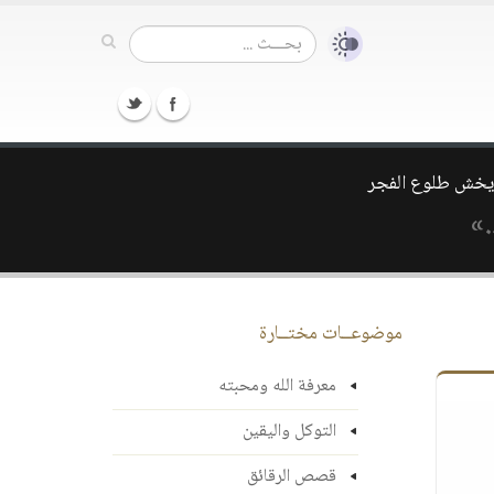
.»
موضوعــات مختــارة
معرفة الله ومحبته
التوكل واليقين
قصص الرقائق