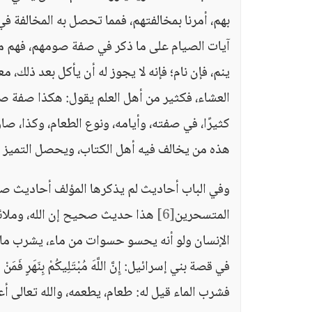
بهم، أمرنا بمخالفتهم، فمما تحصل به المخالفة ف
آيات الصيام على ما ذكر في صفة صومهم، فهم مثلا
ينم، فإن نام؛ فإنه لا يجوز له أن يأكل بعد ذلك، 
العشاء، فكثير من أهل العلم يقول: هكذا صفة ص
كثيرًا، في صفته، وأيامه، ونوع الطعام، وكذا، 
هذه من يخالف فيه أهل الكتاب، ويحصل التميز ع
وفي الباب أحاديث لم يذكرها المؤلف أحاديث صح
المتسحرين
[6]
هذا حديث صحيح إن الله، وملائ
في قصة بني إسرائيل: إِنَّ اللَّهَ مُبْتَلِيكُمْ بِنَهَرٍ فَمَنْ شَرِبَ 
فشرب الماء قيل له: طعام، يطعمه، والله تعالى أع