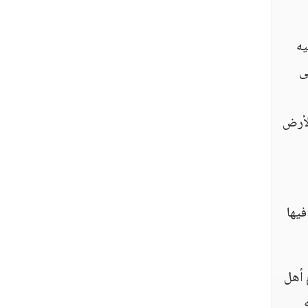
يه
ى
لأرض
فيها
وصيام أهل