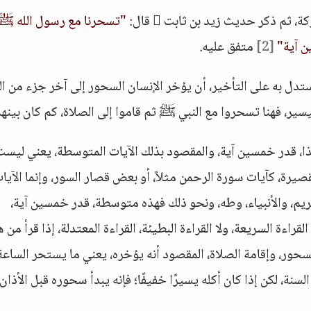
ة، ثم ذكر حديث زيد بن ثابت  قال:
"تسحرنا مع رسول الله ﷺ
ن آية"
[2]
متفق عليه.
دل به على التأخير، أن يؤخر الإنسان السحور إلى آخر جزء من ال
ليسير، فهنا تسحروا مع النبي ﷺ ثم قاموا إلى الصلاة، كم كان بينهم
ذا، قدر خمسين آية، والمقصود بذلك الآيات المتوسطة، يعني ليست
القصيرة، كآيات سورة الرحمن مثلاً، أو بعض قصار السور، وإنما الآيا
يم، والأنبياء، وطه، ونحو ذلك فهذه متوسطة، قدر خمسين آية،
ءة السريعة، ولا القراءة البطيئة، القراءة المعتدلة، إذا قرأ من 
حور، وإقامة الصلاة، المقصود أنه يؤخره، يعني ما يستحر الساعة
لسنة، لكن إذا كان أكله يسيرًا خفيفًا؛ فإنه يبدأ سحوره قبل الأذان