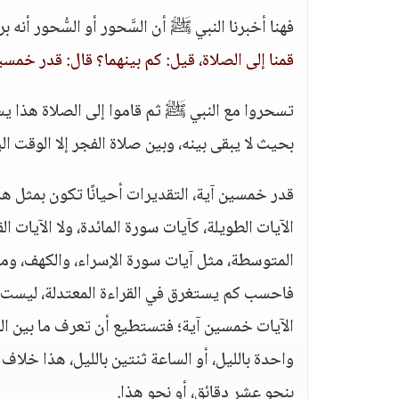
فهنا أخبرنا النبي ﷺ أن السَّحور أو السُّحور أنه برك
قمنا إلى الصلاة، قيل: كم بينهما؟ قال: قدر خمسي
تسحروا مع النبي ﷺ ثم قاموا إلى الصلاة هذا يست
بحيث لا يبقى بينه، وبين صلاة الفجر إلا الوقت ا
قدر خمسين آية، التقديرات أحيانًا تكون بمثل ه
الآيات الطويلة، كآيات سورة المائدة، ولا الآيات 
المتوسطة، مثل آيات سورة الإسراء، والكهف، ومر
فاحسب كم يستغرق في القراءة المعتدلة، ليست القرا
الآيات خمسين آية؛ فتستطيع أن تعرف ما بين الس
واحدة بالليل، أو الساعة ثنتين بالليل، هذا خلاف ا
بنحو عشر دقائق، أو نحو هذا.