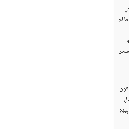
في
ا لم
ا
لسحر
كون
 فإن هذا يصدق عليه أنه سحور، والماء يعتبر طعام؛ لأن الله  قال
ِيَدِهِ