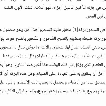
 في جزئه الأخير، فالليل أجزاء، فهو أثلاث، الثلث الأول، الثلث
 قبل الفجر.
[1]
متفق عليه، تسحروا هذا أمر، وهو محمول هن
ر بركة ضبطه بعضهم بالفتح، السَّحور، والسَّحور بالفتح هو ما يؤك
ل، يعني العملية يقال لها: سُحور، والأكلة ما يؤكل يقال له: سَحور، 
 الذي يتوضأ به، والوُضوء هو نفس العملية؛ يقال لها: وُضوء، فهنا
 الطعام الذي يؤكل في ذلك الوقت، هذا أخبر عنه الشارع، وهو أيضً
جل أن يتقوى به على العبادة، على الصيام، ومن هذه البركة أن الإ
 يصدق عليه من الطعام، ويحصل له بسبب ذلك الاكتفاء، والقوة عل
ارك، ثم يجوع بعده بوقت يسير، يشعر بجوع، والحاجة إلى الأكل مرة