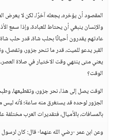
المقصود أن يؤخره، يجعله آخرًا، لكن لا يعرض الع
عادتهم يقدرون أحيانًا بحلب شاة، قدر حلب شاة، 
القبر يدعو للميت، قدر ما تنحر جزور، وتفصل، وتق
يعني متى ينتهي وقت الاختيار في صلاة العصر، 
الوقت؟
الوقت يصل إلى هذا، نحر جزور، وتقطيعها، وطبخه
الجزور لوحده قد يستغرق منه ساعة؛ لأنه ليس من أ
بالمسافات، بالأميال، فتقديرات العرب مختلفة ع
وعن ابن عمر -رضي الله عنهما- قال: كان لرسول ا