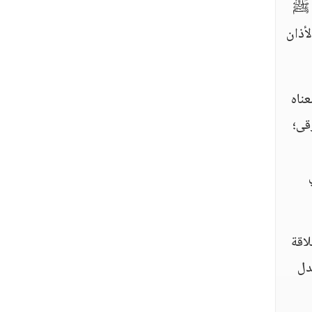
ي ﷺ
لأذان
ناه
ذلك، قالوا: بأن بلالاً  حينما يرقى؛
لاقة
دل