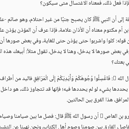
 فإذا فعل ذلك، فمعناه الاغتسال متى سيكون؟
فة إلى أن النبي ﷺ كان يصبح جنبًا من غير احتلام، وهو صائم -عل
ن أم مكتوم معناه أن الأذان علامة، فإذا عرف أن المؤذن يؤذن عل
أن قوله: كلوا واشربوا حتى يؤذن حتى للغاية، وفي بعض صورها أن
وفي بعض صورها لا يدخل، وهنا لا يدخل، تقول مثلاً: أبيعك هذه ا
تي بعتك؟
الجواب: لا، فالمغي هنا غير داخل، لكن حينما يقول الله : فَاغْسِلُوا وُجُوهَكُمْ وَأَيْدِيَكُمْ إِلَى الْمَرَافِقِ فاليد من أطراف
ا يحددها بشيء لو لم يحددها فيه؛ فإنها قد تتجاوز ذلك، هو داخل 
رافق، هذا الفرق بين الحالتين.
ثم ذكر الحديث الأخير في الباب، وهو حديث عمرو بن العاص  أن رسول الله ﷺ قال: فصل ما بين صيامنا 
صل، الفارق بين صومنا وصوم أهل الكتاب، ونحن نهينا عن التشبه