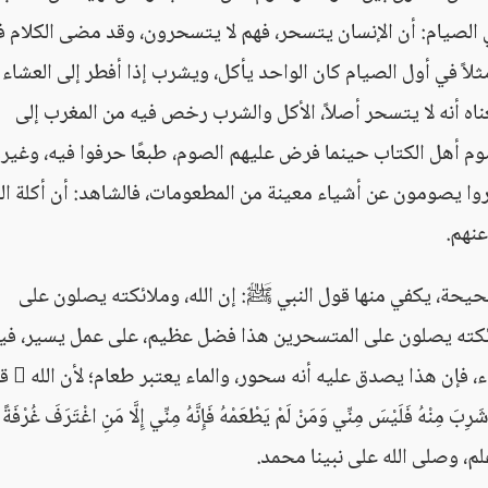
ي الصيام: أن الإنسان يتسحر، فهم لا يتسحرون، وقد مضى الكلام 
ً في أول الصيام كان الواحد يأكل، ويشرب إذا أفطر إلى العشاء م
معناه أنه لا يتسحر أصلاً، الأكل والشرب رخص فيه من المغرب إلى
وم أهل الكتاب حينما فرض عليهم الصوم، طبعًا حرفوا فيه، وغيرو
صاروا يصومون عن أشياء معينة من المطعومات، فالشاهد: أن أكلة ا
نهم.
يحة، يكفي منها قول النبي ﷺ: إن الله، وملائكته يصلون على
كته يصلون على المتسحرين هذا فضل عظيم، على عمل يسير، في
الإنسان ولو أنه يحسو حسوات من ماء، يشرب ماء،
مِنْهُ فَلَيْسَ مِنِّي وَمَنْ لَمْ يَطْعَمْهُ فَإِنَّهُ مِنِّي إِلَّا مَنِ اغْتَرَفَ غُرْفَةً ب
لم، وصلى الله على نبينا محمد.