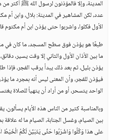
المدينة، وإلا فالمؤذنون لرسول الله ﷺ أكثر من ه
عدد، لكن المشاهير في المدينة: بلال، وابن أم مك
الأول فكلوا، واشربوا حتى يؤذن ابن أم مكتوم قال
طبعًا هو يؤذن فوق سطح المسجد، ما كان في منا
يؤذن بليل، ثم بعد ذلك يبدأ يرقب الفجر، فإذا طلع
فيؤذن للفجر، وأن المعنى ليس أنه بمجرد ما يؤذن ين
الواحد يتسحر، أو من أراد أن يتهيأ للصلاة يغتس
وبالمناسبة كثير من الناس هذه الأيام يسألون، يقو
بين الصيام، وغسل الجنابة، الصيام ما له علاقة
على هذا وَكُلُوا وَاشْرَبُوا حَتَّى يَتَبَيَّنَ لَكُمُ الْخَيْط