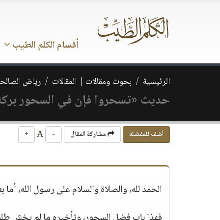
أقسام الكلم الطيب
الرئيسية
بحوث ومقالات | المقالات
رياض الصالحي
حديث «تسحروا فإن في السحور بركة»
A
أضف للمفضلة
مشاركة المقال
-
+
الحمد لله، والصلاة والسلام على رسول الله، أما بع
فهذا باب فضل السحور، وتأخيره ما لم يخش طلو