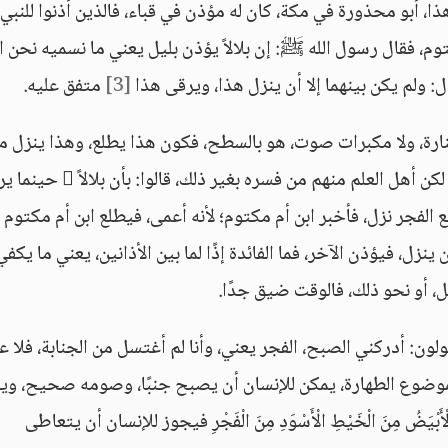
ذا، أبو محذورة في مكة، كان له مؤذن في قباء، فالذين أذنوا للنب
توم، فقال رسول الله ﷺ: إن بلالاً يؤذن بليل يعني ما نسميه نحن ا
: ولم يكن بينهما إلا أن ينزل هذا، ويرقى هذا
[3]
متفق عليه.
رة، ولا مكبرات صوت، هو بالسطح، فكون هذا يطلع، وهذا ينزل مع
ما بين الأذان الأول والثاني إلا وقت يسير، دقائق، لكن أهل العلم منهم من فسره بغير 
 الفجر نزل، فأخبر ابن أم مكتوم؛ لأنه أعمى، فيطلع ابن أم مكتوم
زل، فيؤذن الآخر، فما الفائدة إذًا لما بين الأذانين، يعني ما يكفي
ل، أو نحو ذلك، فالوقت ضيق جدًا.
لون: أدركني الصبح، الفجر يعني، وأنا لم أغتسل من الجنابة، فلا ع
 بموضوع الطهارة، يمكن للإنسان أن يصبح جنبًا، وصومه صحيح، وي
ُ الْأَبْيَضُ مِنَ الْخَيْطِ الْأَسْوَدِ مِنَ الْفَجْرِ فيجوز للإنسان أن يتعاطى