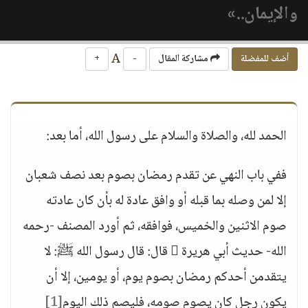
والإيمان..»
A
أضف للمفضلة
مشاركة المقال
-
+
الحمد لله، والصلاة والسلام على رسول الله، أما بعد:
ففي باب النهي عن تقدم رمضان بصوم بعد نصف شعبان
إلا لمن وصله بما قبله أو وافق عادة له بأن كان عادته
صوم الاثنين والخميس، فوافقه، ثم أورد المصنف -رحمه
الله- حديث أبي هريرة  قال: قال رسول الله ﷺ: لا
يتقدمن أحدكم رمضان بصوم يوم، أو يومين، إلا أن
يكون رجل كان يصوم صومه، فليصم ذلك اليوم
[1]