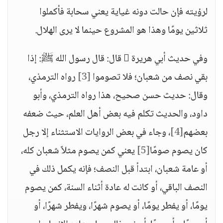
لرؤيته فإن حالت دونه غياية يعني سحابة فأكملوا
ثلاثين يومًا وهذا هو المشروع حينما لا يرى الهلال.
وفي حديث أبي هريرة  قال: قال رسول الله ﷺ: إذا
بقي نصف من شعبان؛ فلا تصوموا
[3]
رواه الترمذي،
وقال: حديث حسن صحيح، هذا رواه الترمذي، وأبو
داود، والحديث تكلم فيه بعض أهل العلم، حيث ضعفه
بعضهم
[4]
، وجاء في بعض الروايات الاستثناء إلا رجل
كان يصوم صومًا
[5]
يعني كمن يصوم مثلاً شعبان كله،
أو عامة شعبان، ابتدأ قبل النصف؛ فإنه يكمل ذلك في
النصف الباقي، أو كانت له عادة أثناء السنة، كمن يصوم
يومًا، أو يفطر يومًا، أو يصوم شهرًا، ويفطر شهرًا، أو