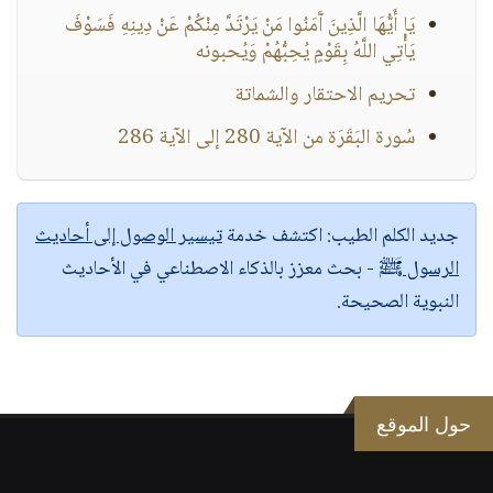
يَا أَيُّهَا الَّذِينَ آَمَنُوا مَنْ يَرْتَدَّ مِنْكُمْ عَنْ دِينِهِ فَسَوْفَ
يَأْتِي اللَّهُ بِقَوْمٍ يُحِبُّهُمْ وَيُحبونه
تحريم الاحتقار والشماتة
سُورة البَقَرَة من الآية 280 إلى الآية 286
جديد الكلم الطيب:
اكتشف خدمة
تيسير الوصول إلى أحاديث
الرسول ﷺ
- بحث معزز بالذكاء الاصطناعي في الأحاديث
النبوية الصحيحة.
حول الموقع