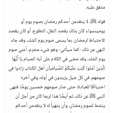
متفق عليه.
قوله ﷺ: لا يتقدمن أحدكم رمضان بصوم يوم أو
يومينسواء كان بذلك يقصد النفل، التطوع، أو كان يقصد
الاحتياط لرمضان، بما يسمى صوم يوم الشك، وقد جاء
النهي عن ذلك -كما سيأتي- وهو شيء محرم، أعني صوم
يوم الشك، وقد مضى في الكلام على آية الصيام يَا أَيُّهَا
الَّذِينَ آمَنُوا كُتِبَ عَلَيْكُمُ الصِّيَامُبأن أهل الكتاب زادوا في
صومهم، في كل جيل يزيدون في أوله، وفي آخره
احتياطًا للعبادة؛ حتى صار صومهم خمسين يومًا، فنهى
النبي ﷺ عن ذلك، ثم أيضًا هذا لربما كان من أجل أن
ينشط لصوم رمضان، وأن يتهيأ له لا يتقدمن أحدكم