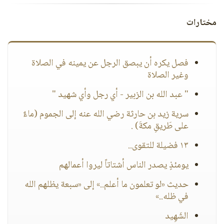
مختارات
فصل يكره أن يبصق الرجل عن يمينه في الصلاة
وغير الصلاة
" عبد الله بن الزبير - أي رجل وأي شهيد "
سرية زيد بن حارثة رضي الله عنه إلى الجموم (ماءٌ
على طَريقِ مكةَ) .
١٣ فضيلة للتقوى..
يومئذٍ يصدر الناس أشتاتاً ليروا أعمالهم
حديث «لو تعلمون ما أعلم..» إلى «سبعة يظلهم الله
في ظله..»
الشَهِيد