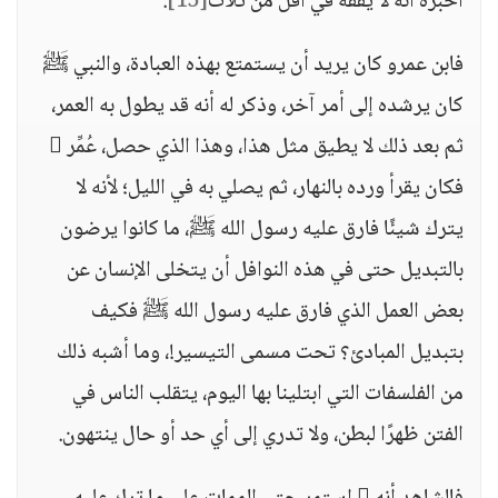
أخبره أنه لا يفقه في أقل من ثلاث
[15]
.
فابن عمرو كان يريد أن يستمتع بهذه العبادة، والنبي ﷺ
كان يرشده إلى أمر آخر، وذكر له أنه قد يطول به العمر،
ثم بعد ذلك لا يطيق مثل هذا، وهذا الذي حصل، عُمِّر 
فكان يقرأ ورده بالنهار، ثم يصلي به في الليل؛ لأنه لا
يترك شيئًا فارق عليه رسول الله ﷺ، ما كانوا يرضون
بالتبديل حتى في هذه النوافل أن يتخلى الإنسان عن
بعض العمل الذي فارق عليه رسول الله ﷺ فكيف
بتبديل المبادئ؟ تحت مسمى التيسير!، وما أشبه ذلك
من الفلسفات التي ابتلينا بها اليوم، يتقلب الناس في
الفتن ظهرًا لبطن، ولا تدري إلى أي حد أو حال ينتهون.