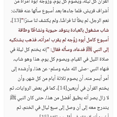
القرآن كل ليلة، ويصوم كل يوم، وزوَّجه أبوه امرأة من
أشراف قريش، فلما جاءها بعد أسبوع سألها عنه فقالت:
نعم الرجل، لم يطأ لنا فراشًا، ولم يكشف لنا سترًا
"
[13]
،
شاب مشغول بالعبادة يتوقد حيوية ونشاطًا وطاقة
أسبوع كامل أبوه زوَّجه لم يقرب امرأته، فذهب يشتكيه
إلى النبي ﷺ فدعاه، وسأله فقال: "
إنه يختم كل ليلة في
صلاة الليل في القيام، ويصوم كل يوم، هذا وهو شاب،
فنهاه النبي -صلى الله عليه وسلم- عن هذا، وأرشده إلى
أمر أيسر منه، أن يصوم ثلاثة أيام من كل شهر، وأن
يختم القرآن في أربعين
[14]
، كما في بعض الروايات، ثم
لا زال يصر أنه يطيق أفضل من هذا، حتى كان النبي ﷺ
يتدرج معه إلى أن وصل إلى سبع ليال في الختم، ثم