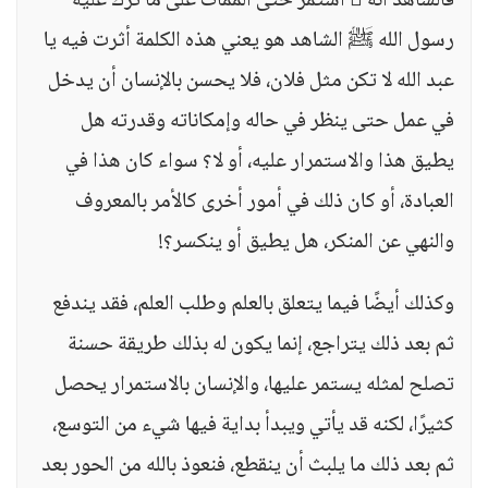
فالشاهد أنه  استمر حتى الممات على ما ترك عليه
رسول الله ﷺ الشاهد هو يعني هذه الكلمة أثرت فيه يا
عبد الله لا تكن مثل فلان، فلا يحسن بالإنسان أن يدخل
في عمل حتى ينظر في حاله وإمكاناته وقدرته هل
يطيق هذا والاستمرار عليه، أو لا؟ سواء كان هذا في
العبادة، أو كان ذلك في أمور أخرى كالأمر بالمعروف
والنهي عن المنكر، هل يطيق أو ينكسر؟!
وكذلك أيضًا فيما يتعلق بالعلم وطلب العلم، فقد يندفع
ثم بعد ذلك يتراجع، إنما يكون له بذلك طريقة حسنة
تصلح لمثله يستمر عليها، والإنسان بالاستمرار يحصل
كثيرًا، لكنه قد يأتي ويبدأ بداية فيها شيء من التوسع،
ثم بعد ذلك ما يلبث أن ينقطع، فنعوذ بالله من الحور بعد