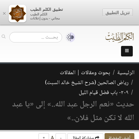
تطبيق الكلم الطيب
تنزيل التطبيق
×
الكلم الطيب
مجاني - بدون إعلانات
الرئيسية
بحوث ومقالات | المقالات
رياض الصالحين (شرح الشيخ خالد السبت)
٢٠٩- باب فضل قيام الليل
حديث «نعم الرجل عبد الله..» إلى «يا عبد
الله لا تكن مثل فلان..»
A
أضف للمفضلة
مشاركة المقال
-
+