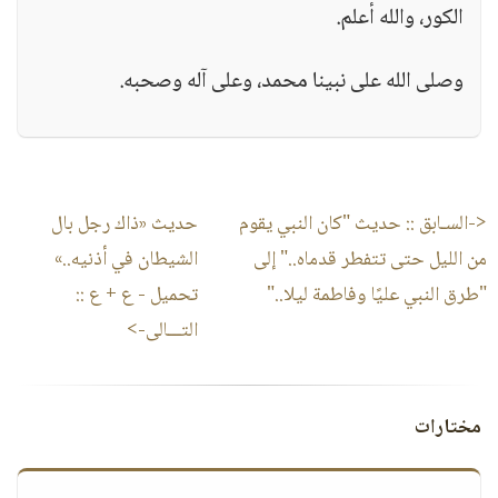
الكور، والله أعلم.
وصلى الله على نبينا محمد، وعلى آله وصحبه.
<-السـابق ::
حديث "كان النبي يقوم
حديث «ذاك رجل بال
من الليل حتى تتفطر قدماه.." إلى
الشيطان في أذنيه..»
"طرق النبي عليًا وفاطمة ليلا.."
تحميل - ع + ع
::
التـــالى->
مختارات