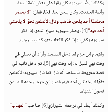
وكذلك أيضًا سيبويه كان يقرأ على بعض أئمة السنة
وأئمة الحديث، وكان يلحن لحنًا فجًا، فقال:
"لا يحضر
مجلسنًا أحد يلحن، فذهب وقال: لأتعلمن نحوًا لا يلحنني
أحد فيه"
[4]
، وصار سيبويه شيخ النحو، إذا ذكر
سيبويه يكفي، وإذا ذكر الكتاب فهو كتاب سيبويه.
والإمام ابن حزم لما دخل المسجد وأراد أن يصلي في
وقت نهي فقيل له: إنه وقت نهي
[5]
، ثم دخل ثانية في
قصة معروفة، فالشاهد أنه قال كما قال سيبويه: لأتعلمن
فقهًا لا يخطئني أحد فيه، فصار ابن حزم -رحمه الله- من
فحول الفقهاء.
وكذلك أيضًا في ترجمة الشيرازي
[6]
صاحب
"المهذب"