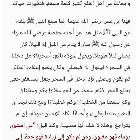
وجماعة من أهل العلم كثير كلمة سمعها فتغيرت حياته.
فهنا ابن عمر -رضي الله عنهما- لما سمع النبي ﷺ بلغه،
عن النبي ﷺ مثل هذا عن أخته حفصة -رضي الله عنها-
عن رسول الله ﷺ صار لا ينام من الليل إلا قليلاً، كان
يصلي ليلاً طويلاً، ويقول لمولاه نافع: أسحرنا؟ هل دخلنا
في السحر؟ فيقول: لا، فيصلي، وكان يغفو إغفاءة الطائر،
ثم يقوم ويصلي فإذا دخل في السحر جعل يستغفر حتى
يطلع الفجر، فكم سمعنا من المواعظ؟! وكم وعظنا؟!
وكم سمعنا من الخطب؟! وكم خطبنا؟! ومع ذلك نجد أن
التغير عندنا بطيء، وأحيانًا يكاد الإنسان يتوقف إن لم
يتراجع، وهذه لا شك أنها مصيبة، وكما قيل:
"من استوى
يوماه فهو مغبون، ومن لم يكن إلى زيادة فهو حتمًا إلى