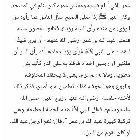
عمر في أيام شبابه ومقتبل عمره كان ينام في المسجد،
وكان النبي ﷺ إذا صلى الصبح سأل الناس عما رأوه من
الرؤى: من منكم رأى الليلة رؤيا؟، فكانوا يقصون عليه
فتمنى عبد الله بن عمر -رضي الله عنهما- أن يرى شيئًا
ليقصه على النبي ﷺ، فرأى رؤيا مفادها أنه رأى النار أن
ملكين أو رجلين أخذاه فوقفا به على النار كأنها بئر
مطوية، وقالا له: لم ترع، يعني لا يلحقك المخاوف،
والروع وهو الخوف، فذلك تطمين له وتأمين، فذكر ذلك
لأخته حفصة -رضي الله عنها-، زوج النبي -صلى الله
عليه وسلم-، فقال النبي ﷺ هذه الجملة العظيمة، وهي
تزكية كبيرة لعبد الله بن عمر ، قال: نعم الرجل عبد الله،
لو كان يقوم من الليل.