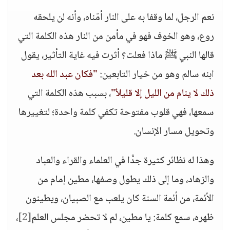
نعم الرجل، لما وقفا به على النار أمّناه، وأنه لن يلحقه
روع، وهو الخوف فهو في مأمن من النار هذه الكلمة التي
قالها النبي ﷺ ماذا فعلت؟ أثرت فيه غاية التأثير، يقول
ابنه سالم وهو من خيار التابعين:
"فكان عبد الله بعد
ذلك لا ينام من الليل إلا قليلاً"
، بسبب هذه الكلمة التي
سمعها، فهي قلوب مفتوحة تكفي كلمة واحدة؛ لتغييرها
وتحويل مسار الإنسان.
وهذا له نظائر كثيرة جدًّا في العلماء والقراء والعباد
والزهاد، وما إلى ذلك يطول وصفها، مطين إمام من
الأئمة، من أئمة السنة كان يلعب مع الصبيان، ويطينون
ظهره، سمع كلمة: يا مطين، لم لا تحضر مجلس العلم
[2]
،