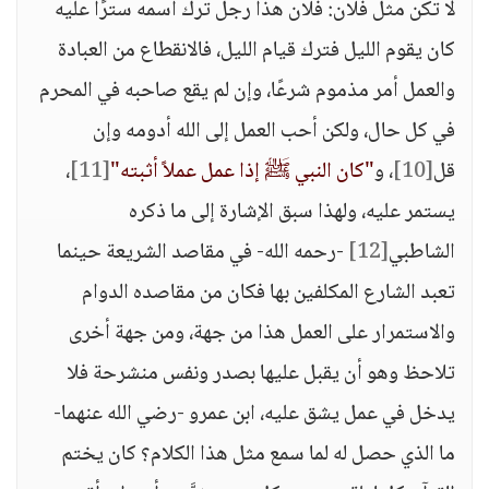
لا تكن مثل فلان: فلان هذا رجل ترك اسمه سترًا عليه
كان يقوم الليل فترك قيام الليل، فالانقطاع من العبادة
والعمل أمر مذموم شرعًا، وإن لم يقع صاحبه في المحرم
في كل حال، ولكن أحب العمل إلى الله أدومه وإن
قل
[10]
، و
"كان النبي ﷺ إذا عمل عملاً أثبته"
[11]
،
يستمر عليه، ولهذا سبق الإشارة إلى ما ذكره
الشاطبي
[12]
-رحمه الله- في مقاصد الشريعة حينما
تعبد الشارع المكلفين بها فكان من مقاصده الدوام
والاستمرار على العمل هذا من جهة، ومن جهة أخرى
تلاحظ وهو أن يقبل عليها بصدر ونفس منشرحة فلا
يدخل في عمل يشق عليه، ابن عمرو -رضي الله عنهما-
ما الذي حصل له لما سمع مثل هذا الكلام؟ كان يختم