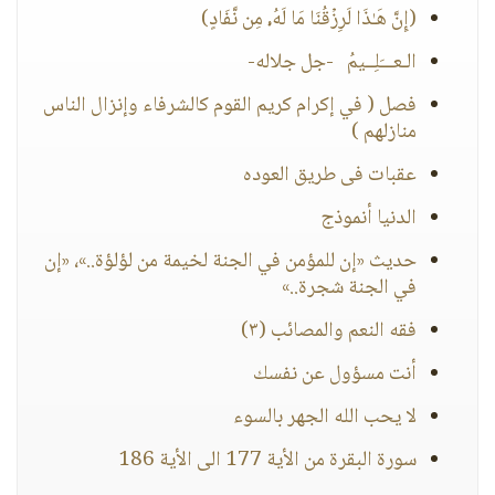
(إِنَّ هَـٰذَا لَرِزۡقُنَا مَا لَهُۥ مِن نَّفَادٍ)
الـعـــَلِــيمُ -جل جلاله-
فصل ( في إكرام كريم القوم كالشرفاء وإنزال الناس
منازلهم )
عقبات فى طريق العوده
الدنيا أنموذج
حديث «إن للمؤمن في الجنة لخيمة من لؤلؤة..»، «إن
في الجنة شجرة..»
فقه النعم والمصائب (٣)
أنت مسؤول عن نفسك
لا يحب الله الجهر بالسوء
سورة البقرة من الأية 177 الى الأية 186