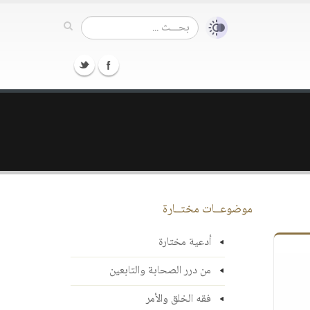
موضوعــات مختــارة
أدعية مختارة
من درر الصحابة والتابعين
فقه الخلق والأمر