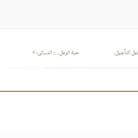
ل التأجيل..
حبة الرمل..
:: التـــالى->