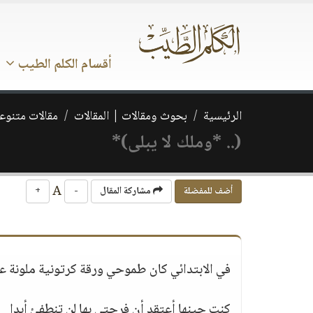
أقسام الكلم الطيب
الرئيسية
بحوث ومقالات | المقالات
مقالات متنوع
(.. *وملك لا يبلى)*
A
أضف للمفضلة
مشاركة المقال
-
+
في الابتدائي كان طموحي ورقة كرتونية ملونة عن
كنت حينها أعتقد أن فرحتي بها لن تنطفئ أبدا