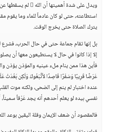
ويدل على شدة أهميته
استطاعته، حتى لو كان عادماً للماء وما يقوم مقا
يترك الصلاة حتى يخرج الوقت.
إلا إذا كانوا في حال لا يستطيعون معها أن يصل
فأين هذا ممن ينام ملء عينيه والمؤذن يؤذن والصل
عَرَضًا قَرِيبًا وَسَفَرًا قَاصِدًا لاَّتَّبَعُوكَ وَلَكِن بَعُدَتْ عَلَي
عنده اختبار لم ينم إلى الضحى، ولكنه موت القلب،
نفسي بيده لو يعلم أحدهم أنه يجد عَرْقاً سميناً
فالمقصود أن ضعف الإيمان وقلة اليقين بوعد الله  ووعيده هو الذي يجعل الإنسان يفرط هذا التفري