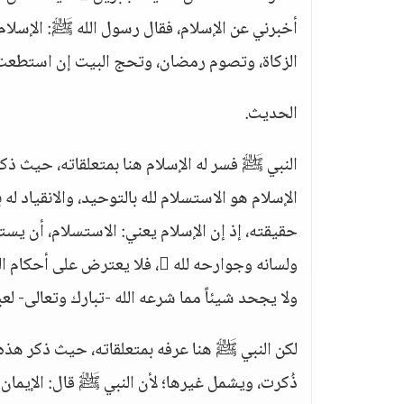
أخبرني عن الإسلام، فقال رسول الله ﷺ: الإسلام أن
الزكاة، وتصوم رمضان، وتحج البيت إن استطعت 
الحديث.
النبي ﷺ فسر له الإسلام هنا بمتعلقاته، حيث ذكر 
الإسلام هو الاستسلام لله بالتوحيد، والانقياد ل
ولا يجحد شيئاً مما شرعه الله -تبارك وتعالى- لعب
لكن النبي ﷺ هنا عرفه بمتعلقاته، حيث ذكر هذه 
ذُكرت، ويشمل غيرها؛ لأن النبي ﷺ قال: الإيمان بض