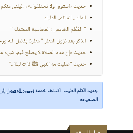
حديث «استووا ولا تختلفوا..» ، «ليلني منكم أ
الملك.. المالك.. المليك
" المَعْلم الخامس : المحاسبة المعتدلة "
الذكر بعد نزول المطر " مطرنا بفضل الله ورح
حديث «إن هذه الصلاة لا يصلح فيها شيء من كلا
حديث "صليت مع النبي ﷺ ذات ليلة.."
جديد الكلم الطيب:
اكتشف خدمة
تيسير الوصول إل
الصحيحة.
حول الموقع