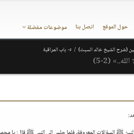
حول الموقع
اتصل بنا
موضوعات مفضلة
ن (شرح الشيخ خالد السبت)
٥- باب المراقبة
ه..» (2-5)
د:
 حديث جبريل  حينما سأل النبيَّ ﷺ السؤالات المعروفة، فلما جلس إلى النبي ﷺ قال: يا محم