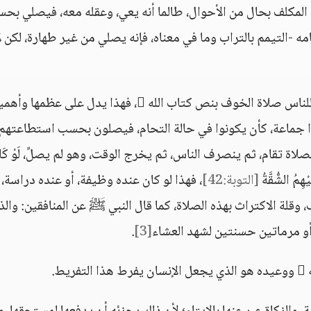
ا أن الله  لم يسقطها عن المكلف بحال من الأحوال، طالما أنه يعي، وعقله معه، فيصلي ب
مه -التيمم بالتراب وما في معناه، فإنه يصلي من غير طهارة، لكن ل
بل إنها تقام جماعة حتى في حال الحرب، فشرع للناس صلاة الخوف بنص كتاب الله ، فهذا يدل على عظم
وا جماعة، كأن يكونوا في حالة التحام، فيصلون بحسب استطاعتهم،
اة تقام، ثم ينصرف الناس، ثم يخرج الوقت، وهو لم يصلِّ، لَوْ كَان
ْهِمُ الشُّقَّةُ
[التوبة:42]
، فهذا لو كان عنده وظيفة، أو عنده دراسة، 
 وقلة الاكتراث بهذه الصلاة، كما قال النبي ﷺ عن المنافقين: والذ
، أو مرماتين حسنتين لشهد العشاء
[3]
.
ط.