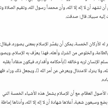
 تشهد أن لا إله إلا الله، وأن محمداً رسول الله، وتقيم الصلاة و
إليه سبيلا، قال: صدقت.
له الأركان الخمسة، يمكن أن يفسِّر الإسلام بمعنى يصوره، فيقال:
ه بالطاعة، والخلوص من الشرك وأهله، فهذا يعرّف به الإسلام، ويصور
حقيقته، إذ إن الإسلام يعني: الاستسلام، أن يستسلم الإنسان لربه وخالقه بأحكامه وأقداره، فيكون منقاداً بقلبه
ولسانه وجوارحه لله ، فلا يعترض على أحكام الله، ولا يترك الامتثال ويعرض عن أمر الله ، ويجعل ذل
اده.
الأصول العظام، مع أن الإسلام يشمل هذه الأشياء الخمسة التي
ع وسبعون شعبة، أعلاها شهادة أن لا إله إلا الله، وأدناها إماطة 