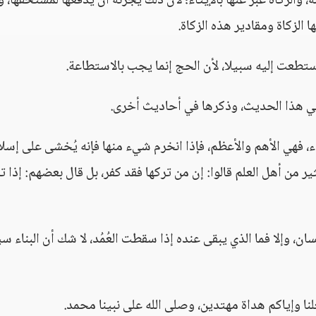
، والزكاة عبر عنها بالإيتاء؛ لأن ذلك يجزئه أن يدفعها لمستحقها، و
 الزكاة ومقادير هذه الزكاة.
عت إليه سبيلا، لأن الحج إنما يجب بالاستطاعة.
في هذا الحديث، وذكرها في أحاديث أخرى.
ناء، فهي الأهم والأعظم، فإذا انخرم شيء منها فإنه يُخشى على إسلا
ير من أهل العلم قالوا: إن من تركها فقد كفر، بل قال بعضهم: إذا ت
سان، وإلا فما الذي يبقى عنده إذا سقطت العُمُد، لا شك أن البناء س