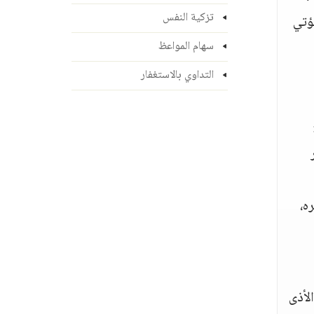
تزكية النفس
تؤتي
سهام المواعظ
التداوي بالاستغفار
ك وراء ظهره،
الأذى