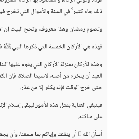
قوله: وتؤتي الزكاة، والمقصود بها الزكاة المفروضة
ذلك جاء كثيراً في السنة والأموال التي تخرج فيها
وتصوم رمضان وهذا معروف، وتحج البيت إن استط
فهذه هي الأركان الخمسة التي ذكرها النبي ﷺ 
وهذه الأركان بمنزلة الأركان التي يقوم عليها الب
العبد أن ينخرم من أصله، لاسيما الصلاة، فإن الكث
حتى خرج الوقت فإنه يكفر إلا من عذر.
فينبغي العناية بمثل هذه الأمور ليبقى إسلام الإن
على ساكنه.
أسأل الله  أن ينفعنا وإياكم بما سمعنا، وأن يجعلنا وإياكم هداة مهتدين، وصلى الله على نبينا محمد.