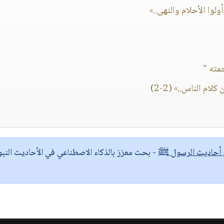
ولوا الأحلام والنهى..»
مته "
م الناس..» (2-2)
ى أحاديث الرسول ﷺ
- بحث معزز بالذكاء الاصطناعي في الأحاديث النبو