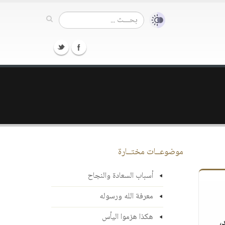
موضوعــات مختــارة
أسباب السعادة والنجاح
معرفة الله ورسوله
هكذا هزموا اليأس
د،