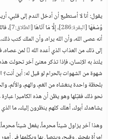
يقول: أنا لا أستطيع أن أدخل الندم إلى قلبي، أريد أن أ
وُسْعَهَا
[البقرة:286]
، إِلَّا مَا آتَاهَا
[الطلاق:7]
، فال
إلى ذلك من العذاب
يلتذ به الإنسان، فإذا تذكر معنىً آخر تحولت هذه ا
شهوة من الشهوات بالحرام لو قيل له: أين أنت؟ 
بلحظة واحدة يتغشاه من الغم، والهم، والألم، وال
نحو ذلك فقبّلها وهو يظن أن هذه الكاميرا عبارة ع
يشاهدك أبوك، أهلك كلهم ينظرون إليك، ما الذي 
وهذا آخر يزاول شيئاً محرماً، يفعل شيئاً محرم
امرأة بفحش وقبح، ويتصل بها ويكلمها في أمور ل