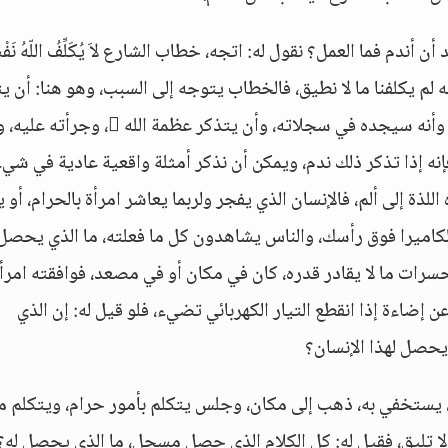
ندم فما العمل؟ نقول له: اتجه، خطاب الشارع لاَ يُكَلِّفُ اللّهُ نَفْسًا إ
له لم يكلفنا ما لا نطيق، فالخطاب يتوجه إلى السبب، وهو هنا: أن ي
أنه عصى الله، وأن الله يراه، وأن الملك كتب ذلك، وأنه سيجده في سجلاته، وأن يتذكر عظمة الله ، 
 الذي أعده الله  لمن عصاه، فإنه إذا تذكر ذلك ندم، ويمكن أن نذكر أمثلة واقعية عادية في شي
للذة إلى ألم، فالإنسان الذي يفجر ولربما يعاشر امرأة بالحرام، أو 
الكاميرا فوق رأسك، والناس يشاهدون كل ما فعلته، ما الذي يحصل 
حسرات ما لا يقادر قدره، كان في مكان أو في مصعد، فوافقته امرأة
ن إضاءة إذا انقطع التيار الكهربائي تضيء، فلو قيل له: إن الذي
يحصل لهذا الإنسان؟
اً، يستخفي به، ذهب إلى مكان، وجلس يتكلم بأمور حرام، ويتكلم م
ا تليق، فقيل له: كل الكلام الذي حصل مسجل، ما الذي يحصل له؟