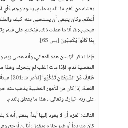
أعظم، وكان ينبغي أن يستحيي منه، كيف والملك 
فيجيب: لا، أنا ما عملت ذلك، فيُختم على فيه، وتنطق جوارحه الْ
بِمَا كَانُوا يَكْسِبُونَ
[يس:65]
.
فإذا تذكر الإنسان هذه المعاني، وأنه عصى ربه، وتج
طَائِفٌ مِّنَ الشَّيْطَانِ تَذَكَّرُواْ
[الأعراف:201]
فيتأث
الغفلة، إذا كان من الأمور الغضبية يذهب عنه ح
على ربه -تبارك وتعالى-، هذا ما يتعلق بالندم.
الثالث: العزم أن لا يعود إليها أبداً، بمعنى أنه ل
كان متردداً أو غير جازم ويقول: أنا لن أرجع، و