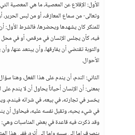
الأول: الإقلاع عن المعصية، ما هي المعصية التي ي
وتعالى- من سماع المعازف، أو من لبس الحرير، أو م
للمنكر كان يشهدها ويحضرها، فالشرط الأول: أن يق
فيه، كأن يجلس الإنسان في مرقص، أو في محل في
والتوبة تقتضي أن يفارقها، وأن يبتعد عنها، وأن 
الأحوال.
الثاني: الندم، أن يندم على هذا الفعل، وهنا سؤا
بمعنى: أن الإنسان أحياناً يحاول أن لا يندم على 
يخسر في تجارته، في بيعه، في شرائه فيندم، ويح
في شيء يحبه، وتقبل نفسه عليه، فيحاول أن يندم 
وقد ذكرت فيه قاعدة في بعض المناسبات وهي: أن 
ينصرف إما إلى سببه وإما إلى أثره، ففي هذا المث