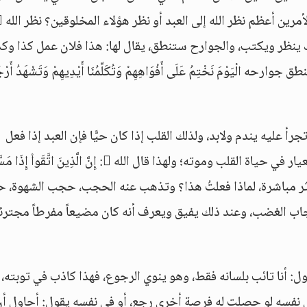
يغشاه من الغم ما الله به عليم، يسود و
ينظر ويكتب، والجوارح ستنطق، يقال لها: هذا فلان عمل كذا وكذ
يَوْمَ نَخْتِمُ عَلَى أَفْوَاهِهِمْ وَتُكَلِّمُنَا أَيْدِيهِمْ وَتَشْهَدُ أَرْجُل
رأ عليه يندم ولابد، ولذلك القلب إذا كان حيًّا فإن العبد إذا فعل
المعصية ندم، فإذا مات القلب لم يتحرك، وهذا معيار في حياة القلب وموته؛ ولهذا قال الله : إِنَّ الَّذِينَ اتَّقَو
ر مباشرة، لماذا فعلتُ هذا؟ وتذهب عنه الحجب، حجب الشهوة،
جاب الغضب، وعند ذلك يفيق ويعرف أنه كان مضيعاً مفرطاً مجترئاً
ا يقول: أنا تائب بلسانه فقط، وهو ينوي الرجوع، فهذا كاذب في توبته، 
في نفسه لو حصلت له فرصة أخرى رجع، أو في نفسه يقول: أحاول أن 