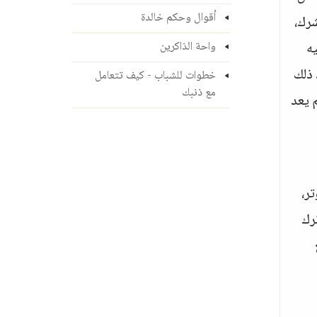
أقوال وحكم خالدة
شرك،
يه
واحة الذاكرين
 بعد ذلك
خطوات للشباب - كيف تتعامل
مع ذنبك
م يعد
 الوتر،
، ترك