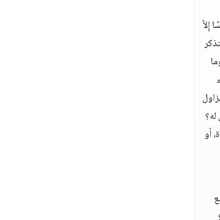
ِلاَّ
تذكر
وجرأته عليه، وما
ء
يزاول
له؟
، أو
ع