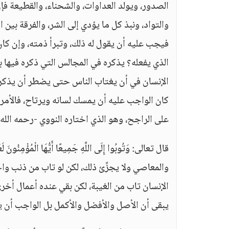
الصدور، ويولد العداوات، والشحناء، والقطيعة فإن
والتواد، ونبذ كل ما يؤدي إلى الشر، والفرقة بين
فيجب عليه أن يقول له ذلك، وتبرأ ذمته، وإن كان
الذي يفعله؟ يذكره في المجالس التي ذكره فيها ب
الإنسان في أن يغتاب الناس حتى يضطر أن يذك
كان الواجب عليه أن يمسك لسانه ويرتاح، فالأمر ل
على الراجح، وهو الذي اختاره النووي -رحمه الله-،
قال تعالى: وَتُوبُوا إِلَى اللَّهِ جَمِيعًا أَيُّهَا الْمُؤْمِنُونَ لَع
والمعاصي ولا يجزِّئ ذلك، لكن لو تاب من ذنب و
الإنسان تاب من الغيبة، لكن بقي عنده أعمال أخ
يبقى أن الأصل والأفضل والأكمل بل الواجب أن 