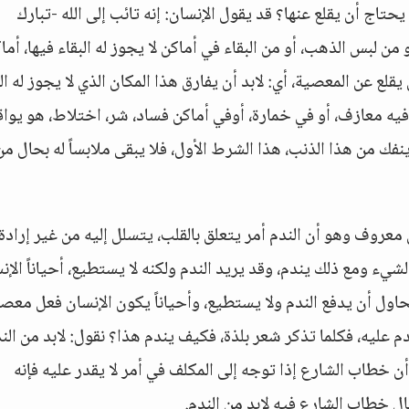
حتاج أن يقلع عنها؟ قد يقول الإنسان: إنه تائب إلى الله -تبارك
ن لبس الذهب، أو من البقاء في أماكن لا يجوز له البقاء فيها، أما
لع عن المعصية، أي: لابد أن يفارق هذا المكان الذي لا يجوز له الب
ه معازف، أو في خمارة، أوفي أماكن فساد، شر، اختلاط، هو يواقع
ينفك من هذا الذنب، هذا الشرط الأول، فلا يبقى ملابساً له بحال من
ل معروف وهو أن الندم أمر يتعلق بالقلب، يتسلل إليه من غير إرادة،
الشيء ومع ذلك يندم، وقد يريد الندم ولكنه لا يستطيع، أحياناً الإن
اول أن يدفع الندم ولا يستطيع، وأحياناً يكون الإنسان فعل معص
عليه، فكلما تذكر شعر بلذة، فكيف يندم هذا؟ نقول: لابد من الند
خطاب الشارع إذا توجه إلى المكلف في أمر لا يقدر عليه فإنه
ال خطاب الشارع فيه لابد من الندم.