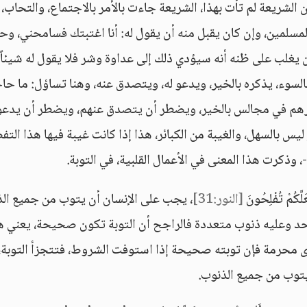
 الشريعة لم تأت بهذا، الشريعة جاءت بالأمر بالاجتماع، والتحاب،
 المسلمين، وإن كان يقبل منه أن يقول له: أنا اغتبتك فسامحني، وحل
 يغلب على ظنه أنه سيؤدي ذلك إلى عداوة وشر فلا يقول له شيئاً،
السوء، يذكره بالخير، ويدعو له، ويتصدق عنه، وهنا تساؤل: ما حا
رهم في مجالس بالخير، ويضطر أن يتصدق عنهم، ويضطر أن يدعو 
يس بالسهل، والغيبة من الكبائر، هذا إذا كانت غيبة فيها هذا الت
 وذكرت هذا المعنى في الأعمال القلبية، في التوبة.
َلَّكُمْ تُفْلِحُونَ
[النور:31]
، يجب على الإنسان أن يتوب من جميع ال
احد وعليه ذنوب متعددة فالراجح أن التوبة تكون صحيحة، يعني ه
رى محرمة فإن توبته صحيحة إذا استوفت الشروط، فتتجزأ التوبة،
يتوب من جميع الذنوب.