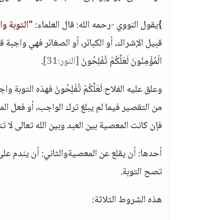
}يقول النووي -رحمه الله: قال العلماء:
"التوبة و
الْمُؤْمِنُونَ لَعَلَّكُمْ تُفْلِحُونَ
[النور:31]
.
وعلق عليه الفلاح لَعَلَّكُمْ تُفْلِحُونَ فهذه التوبة
من التقصير فيما لم يبلغ ترك الواجب، أو فعل ال
فإن كانت المعصية بين العبد وبين الله تعالى لا 
أحدها: أن يقلع عن المعصيةوالثاني: أن يندم على فع
تصح التوبة.
هذه الشروط الثلاثة: