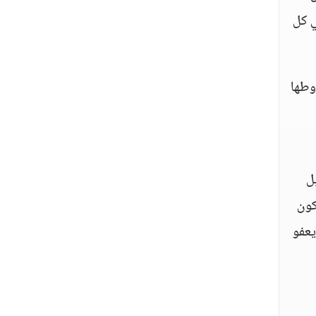
ي كل
وطها
ل
كون
يعفو