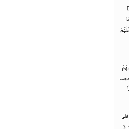
جه، فأي الأمرين أعظم نظر الله إلى العبد أو نظر هؤلاء المخلوقين؟ نظر الله 
ا،
ُهُمْ
اْ إِذَا مَسَّهُمْ
 حجب
فلو
لا