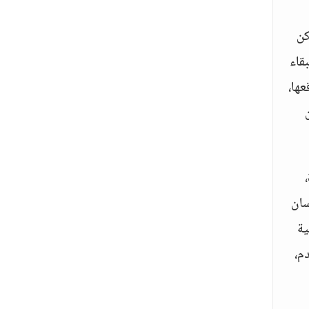
كن
قاء
ها،
سان
ية
م،