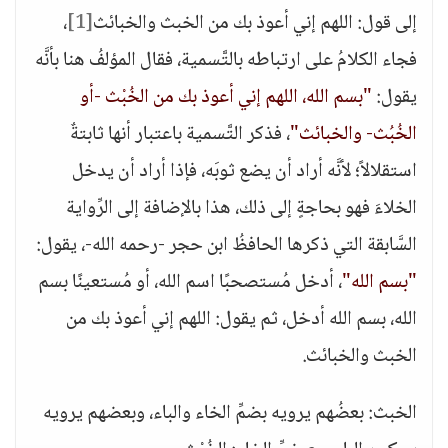
إلى قول: اللهم إني أعوذ بك من الخبث والخبائث
[1]
،
فجاء الكلامُ على ارتباطه بالتَّسمية، فقال المؤلفُ هنا بأنَّه
يقول:
"بسم الله، اللهم إني أعوذ بك من الخُبْث -أو
الخُبُث- والخبائث"
، فذكر التَّسمية باعتبار أنها ثابتةٌ
استقلالاً؛ لأنَّه أراد أن يضع ثوبَه، فإذا أراد أن يدخل
الخلاءَ فهو بحاجةٍ إلى ذلك، هذا بالإضافة إلى الرِّواية
السَّابقة التي ذكرها الحافظُ ابن حجر -رحمه الله-، يقول:
"بسم الله"
، أدخل مُستصحبًا اسم الله، أو مُستعينًا بسم
الله، بسم الله أدخل، ثم يقول: اللهم إني أعوذ بك من
الخبث والخبائث.
الخبث: بعضُهم يرويه بضمِّ الخاء والباء، وبعضهم يرويه