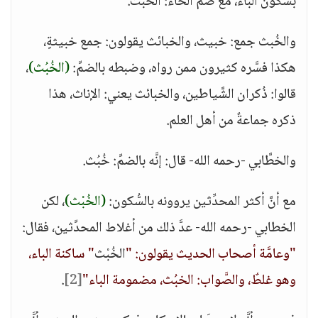
بسكون الباء، مع ضمِّ الخاء: الخُبْث.
والخُبث جمع: خبيث، والخبائث يقولون: جمع خبيثةٍ،
هكذا فسَّره كثيرون ممن رواه، وضبطه بالضمِّ:
(الخُبُث)
،
قالوا: ذُكران الشَّياطين، والخبائث يعني: الإناث، هذا
ذكره جماعةٌ من أهل العلم.
والخطَّابي -رحمه الله- قال: إنَّه بالضمِّ: خُبُث.
مع أنَّ أكثر المحدِّثين يروونه بالسُّكون:
(الخُبْث)
، لكن
الخطابي -رحمه الله- عدَّ ذلك من أغلاط المحدِّثين، فقال:
"وعامَّة أصحاب الحديث يقولون: "
الخُبْث
" ساكنة الباء،
وهو غلطٌ، والصَّواب: الخبُث، مضمومة الباء"
[2]
.