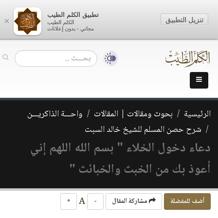
تطبيق الكلم الطيب
تنزيل التطبيق
×
الكلم الطيب
مجاني - بدون إعلانات
الرئيسية
بحوث ومقالات | المقالات
واحـــة الذاكريـــن
شرح حصن المسلم للشيخ خالد السبت
دعاء دخول الخلاء " بسم الله اللهم إني
أعوذ بك من الخبث والخبائث "‏
A
أضف للمفضلة
مشاركة المقال
-
+