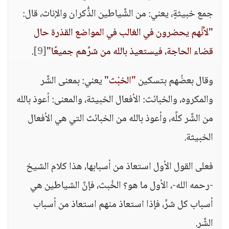
جمع خبيثةٍ، يعني: من الشَّياطين الذُّكران والإناث، قال:
"لأنَّهم يحضرون في الغالب في المواضع القذرة حال
قضاء الحاجة، فيستعيذ بالله من شرِّهم جميعًا"
[9]
.
وقال بعضُهم بتسكين
"الخبْث"
يعني: بمعنى الشَّر
والمكروه، والخبائث: الأفعال الخبيثة، والمعنى: أعوذ بالله
من الشَّر كلِّه، وأعوذ بالله من الخبائث التي هي الأفعال
الخبيثة.
فعلى القول الأول استعاذ من أسبابها، هذا كلام الشيخ
-رحمه الله-، الأول ما هو؟ الخُبث، فإنَّ الشياطين هي
أسباب كل شرٍّ، فإذا استعاذ منهم استعاذ من أسباب
الشَّر.