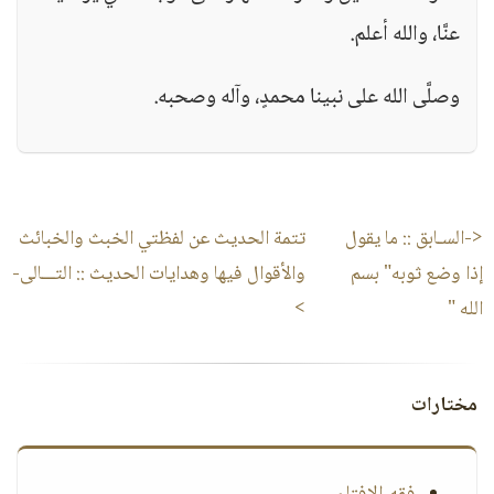
عنَّا، والله أعلم.
وصلَّى الله على نبينا محمدٍ، وآله وصحبه.
<-السـابق ::
ما يقول
تتمة الحديث عن لفظتي الخبث والخبائث
إذا وضع ثوبه" بسم
والأقوال فيها وهدايات الحديث
:: التـــالى-
الله "‏
>
مختارات