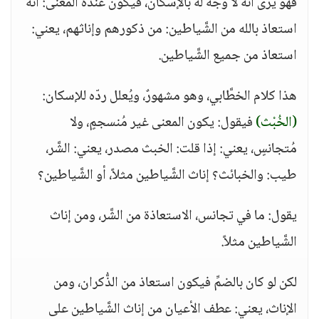
فهو يرى أنَّه لا وجهَ له بالإسكان، فيكون عنده المعنى: أنَّه
استعاذ بالله من الشَّياطين: من ذكورهم وإناثهم، يعني:
استعاذ من جميع الشَّياطين.
هذا كلام الخطَّابي، وهو مشهورٌ، ويُعلل ردّه للإسكان:
(الخُبْث)
فيقول: يكون المعنى غير مُنسجمٍ، ولا
مُتجانسٍ، يعني: إذا قلت: الخبث مصدر، يعني: الشَّر،
طيب: والخبائث؟ إناث الشَّياطين مثلاً، أو الشَّياطين؟
يقول: ما في تجانس، الاستعاذة من الشَّر، ومن إناث
الشَّياطين مثلاً.
لكن لو كان بالضمِّ فيكون استعاذ من الذُّكران، ومن
الإناث، يعني: عطف الأعيان من إناث الشَّياطين على