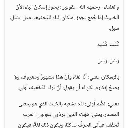
والعلماء -رحمهم الله- يقولون: يجوز إسكانُ الباء؛ لأنَّ
الخبيثَ إذا جُمِع يجوز إسكان الباء للتَّخفيف، مثل: سُبُل،
سبل.
كُتُب، كُتْب.
رُسُل، رُسْل.
بالإسكان، يعني: أنَّه لغة، وأنَّ هذا مشهورٌ ومعروفٌ، ولا
يصحّ إنكاره، لكن له أن يقول: أنَّ ترك التَّخفيف أولى.
يعني: الضَّم أولى؛ لئلا يشتبه بالخبث الذي هو بمعنى
المصدر، يعني: هؤلاء الذين يردّون يقولون: العرب
تُخفّف، فيأتي الحرفُ ساكنًا، ويكون ذلك لغةً، فيكون