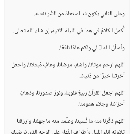
وعلى الثاني يكون قد استعاذ من الشَّر نفسه.
أُكمل الكلامَ في هذا في الليلة الآتية، إن شاء الله تعالى.
وأسأل الله  لي ولكم علمًا نافعًا.
اللهم ارحم موتانا، واشفِ مرضانا، وعافِ مُبتلانا، واجعل
آخرتنا خيرًا من دُنيانا.
اللهم اجعل القرآنَ ربيعَ قلوبنا، ونورَ صدورنا، وذهابَ
أحزاننا، وجلاء همومنا.
اللهم ذكِّرنا منه ما نُسينا، وعلِّمنا منه ما جهلنا، وارزقنا
تلاوته آناء الليل وأطراف النَّهار على الوجه الذي يُرضيك