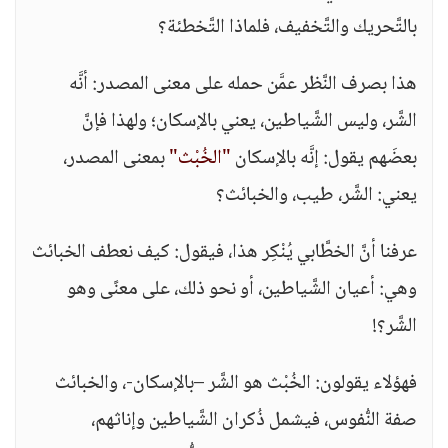
بالتَّحريك والتَّخفيف، فلماذا التَّخطئة؟
هذا بصرف النَّظر عمَّن حمله على معنى المصدر: أنَّه
الشَّر، وليس الشَّياطين، يعني بالإسكان؛ ولهذا فإنَّ
بعضَهم يقول: إنَّه بالإسكان
"الخُبْث"
بمعنى المصدر،
يعني: الشَّر، طيب، والخبائث؟
عرفنا أنَّ الخطَّابي يُنْكِر هذا، فيقول: كيف نعطف الخبائث
وهي: أعيان الشَّياطين، أو نحو ذلك، على معنًى وهو
الشَّر؟!
فهؤلاء يقولون: الخُبْث هو الشَّر –بالإسكان-، والخبائث
صفة النُّفوس، فيشمل ذُكران الشَّياطين وإناثهم،