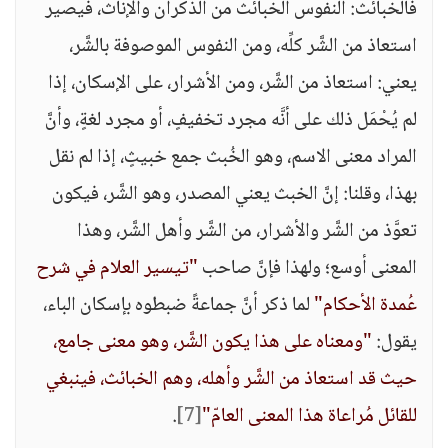
فالخبائث: النفوس الخبائث من الذُّكران والإناث، فيصير
استعاذ من الشَّر كلِّه، ومن النفوس الموصوفة بالشَّر،
يعني: استعاذ من الشَّر، ومن الأشرار، على الإسكان، إذا
لم يُحْمَل ذلك على أنَّه مجرد تخفيفٍ، أو مجرد لغةٍ، وأنَّ
المراد معنى الاسم، وهو الخُبث جمع خبيثٍ، إذا لم نقل
بهذا، وقلنا: إنَّ الخبث يعني المصدر، وهو الشَّر، فيكون
تعوَّذ من الشَّر والأشرار، من الشَّر وأهل الشَّر، وهذا
المعنى أوسع؛ ولهذا فإنَّ صاحب
"تيسير العلام في شرح
عُمدة الأحكام"
لما ذكر أنَّ جماعةً ضبطوه بإسكان الباء،
يقول:
"ومعناه على هذا يكون الشَّر، وهو معنى جامع،
حيث قد استعاذ من الشَّر وأهله، وهم الخبائث، فينبغي
للقائل مُراعاة هذا المعنى العامّ"
[7]
.