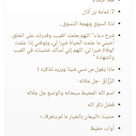
فقه الإفتاء
7. ثمامة بن أثال
لذة السوق وبهجة التسوق...
شرح دعاء" اللهم بعلمك الغيب، وقدرتك على الخلق،
أحيني ما علمت الحياة خيرا لي، وتوفني إذا علمت
الوفاة خيرا لي، اللهم إني أسألك خشيتك في الغيب
والشهادة "
ماذا يقول من نسي شيئا ويريد تذكره ؟
الرَّزَّاقُ -جل جلاله-
اسم الله المحيط سبحانه والواسع جل جلاله
فضل ذكر الله
حديث «البيعان بالخيار ما لم يتفرقا..»
أواب حفيظ