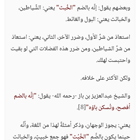
وبعضهم يقول: إنَّه بالضم
"الخُبث"
يعني: الشَّياطين،
والخبائث يعني: البول والغائط.
استعاذ من شرِّ الأول، وضرر الآخر، الثاني، يعني: استعاذ
من شرِّ الشياطين، ومن ضرر هذه الفضلات التي لو بقيت
واحتبست لهلك.
ولكن الأكثر على خلافه.
والشيخ عبدالعزيز بن باز -رحمه الله- يقول:
"إنَّه بالضم
أفصح، وتُسكن باؤه"
[8]
.
يعني: يجوز الوجهان، وذكر أمثلةً لهذا من اللغة، وأنَّه
حينما يكون بالضَّم
"الخُبُث"
فهو جمع خبيثٍ، والخبائث