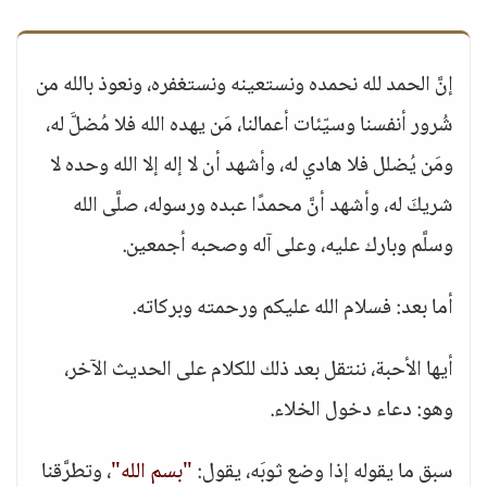
إنَّ الحمد لله نحمده ونستعينه ونستغفره، ونعوذ بالله من
شُرور أنفسنا وسيّئات أعمالنا، مَن يهده الله فلا مُضلَّ له،
ومَن يُضلل فلا هادي له، وأشهد أن لا إله إلا الله وحده لا
شريكَ له، وأشهد أنَّ محمدًا عبده ورسوله، صلَّى الله
وسلَّم وبارك عليه، وعلى آله وصحبه أجمعين.
أما بعد: فسلام الله عليكم ورحمته وبركاته.
أيها الأحبة، ننتقل بعد ذلك للكلام على الحديث الآخر،
وهو: دعاء دخول الخلاء.
سبق ما يقوله إذا وضع ثوبَه، يقول:
"بسم الله"
، وتطرَّقنا