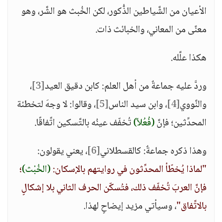
الأعيان من الشَّياطين الذُّكور، لكن الخُبث هو الشَّر، وهو
معنًى من المعاني، والخبائث ذات.
هكذا علَّله.
وردَّ عليه جماعةٌ من أهل العلم: كابن دقيق العيد
[3]
،
والنَّووي
[4]
، وابن سيد الناس
[5]
، وقالوا: لا وجهَ لتخطئة
المحدِّثين؛ فإنَّ
(فُعُلاً)
تُخفّف عينُه بالتَّسكين اتِّفاقًا.
وهذا ذكره جماعةٌ: كالقسطلاني
[6]
، يعني يقولون:
"لماذا يُخطّأ المحدِّثون في روايتهم بالإسكان:
(الخُبْث)
؛
فإنَّ العربَ تُخفّف ذلك، فتُسكّن الحرف الثاني بلا إشكالٍ
بالاتِّفاق"
، وسيأتي مزيد إيضاحٍ لهذا.