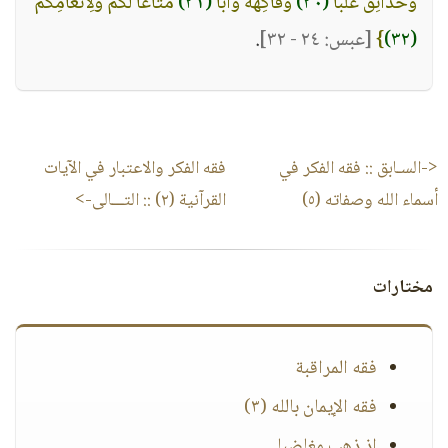
وَحَدَائِقَ غُلْبًا
(٣٠)
وَفَاكِهَةً وَأَبًّا
(٣١)
مَتَاعًا لَكُمْ وَلِأَنْعَامِكُمْ
(٣٢)
}
[عبس: ٢٤ - ٣٢]
.
<-السـابق ::
فقه الفكر في
فقه الفكر والاعتبار في الآيات
أسماء الله وصفاته (٥)
القرآنية (٢)
:: التـــالى->
مختارات
فقه المراقبة
فقه الإيمان بالله (٣)
إذ ذهب مغاضبا..