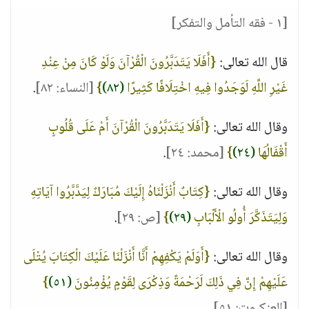
[١ - فقه التأمل والتفكر]
قال الله تعالى:
{أَفَلَا يَتَدَبَّرُونَ الْقُرْآنَ وَلَوْ كَانَ مِنْ عِنْدِ
غَيْرِ اللَّهِ لَوَجَدُوا فِيهِ اخْتِلَافًا كَثِيرًا
(٨٢)
}
[النساء: ٨٢]
.
وقال الله تعالى:
{أَفَلَا يَتَدَبَّرُونَ الْقُرْآنَ أَمْ عَلَى قُلُوبٍ
أَقْفَالُهَا
(٢٤)
}
[محمد: ٢٤]
.
وقال الله تعالى:
{كِتَابٌ أَنْزَلْنَاهُ إِلَيْكَ مُبَارَكٌ لِيَدَّبَّرُوا آيَاتِهِ
وَلِيَتَذَكَّرَ أُولُو الْأَلْبَابِ
(٢٩)
}
[ص: ٢٩]
.
وقال الله تعالى:
{أَوَلَمْ يَكْفِهِمْ أَنَّا أَنْزَلْنَا عَلَيْكَ الْكِتَابَ يُتْلَى
عَلَيْهِمْ إِنَّ فِي ذَلِكَ لَرَحْمَةً وَذِكْرَى لِقَوْمٍ يُؤْمِنُونَ
(٥١)
}