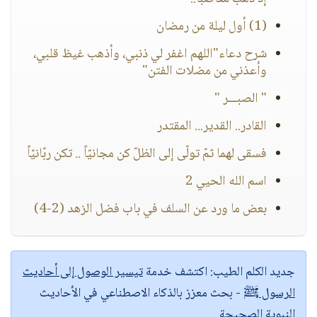
(1) أول ليلة من رمضان
شرح دعاء"اللهم اغفر لي ذنبي، وأذهب غيظ قلبي،
وأعذني من مضلات الفتن"
" الصبـــر "
القادر.. القدير... المقتدر
فسقى لهما ثمّ تولّى إلى الظلّ كن مجانيّاً .. تكن ربّانيّاً
اسم الله الحيي 2
بعض ما ورد عن السلف في باب فضل الزهد (2-4)
جديد الكلم الطيب:
اكتشف خدمة
تيسير الوصول إلى أحاديث
الرسول ﷺ
- بحث معزز بالذكاء الاصطناعي في الأحاديث
النبوية الصحيحة.