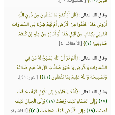
قَدِيرٌ
(٢٠)
}
[العنكبوت: ٢٠]
.
وقال الله تعالى:
{قُلْ أَرَأَيْتُمْ مَا تَدْعُونَ مِنْ دُونِ اللَّهِ
أَرُونِي مَاذَا خَلَقُوا مِنَ الْأَرْضِ أَمْ لَهُمْ شِرْكٌ فِي السَّمَاوَاتِ
ائْتُونِي بِكِتَابٍ مِنْ قَبْلِ هَذَا أَوْ أَثَارَةٍ مِنْ عِلْمٍ إِنْ كُنْتُمْ
صَادِقِينَ
(٤)
}
[الأحقاف: ٤]
.
وقال الله تعالى:
{أَلَمْ تَرَ أَنَّ اللَّهَ يُسَبِّحُ لَهُ مَنْ فِي
السَّمَاوَاتِ وَالْأَرْضِ وَالطَّيْرُ صَافَّاتٍ كُلٌّ قَدْ عَلِمَ صَلَاتَهُ
وَتَسْبِيحَهُ وَاللَّهُ عَلِيمٌ بِمَا يَفْعَلُونَ
(٤١)
}
[النور: ٤١]
.
وقال الله تعالى:
{أَفَلَا يَنْظُرُونَ إِلَى الْإِبِلِ كَيْفَ خُلِقَتْ
(١٧)
وَإِلَى السَّمَاءِ كَيْفَ رُفِعَتْ
(١٨)
وَإِلَى الْجِبَالِ كَيْفَ
نُصِبَتْ
(١٩)
وَإِلَى الْأَرْضِ كَيْفَ سُطِحَتْ
(٢٠)
}
[الغاشية: