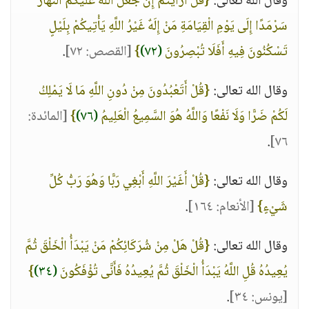
وقال الله تعالى:
{قُلْ أَرَأَيْتُمْ إِنْ جَعَلَ اللَّهُ عَلَيْكُمُ النَّهَارَ
سَرْمَدًا إِلَى يَوْمِ الْقِيَامَةِ مَنْ إِلَهٌ غَيْرُ اللَّهِ يَأْتِيكُمْ بِلَيْلٍ
تَسْكُنُونَ فِيهِ أَفَلَا تُبْصِرُونَ
(٧٢)
}
[القصص: ٧٢]
.
وقال الله تعالى:
{قُلْ أَتَعْبُدُونَ مِنْ دُونِ اللَّهِ مَا لَا يَمْلِكُ
لَكُمْ ضَرًّا وَلَا نَفْعًا وَاللَّهُ هُوَ السَّمِيعُ الْعَلِيمُ
(٧٦)
}
[المائدة:
.
٧٦]
وقال الله تعالى:
{قُلْ أَغَيْرَ اللَّهِ أَبْغِي رَبًّا وَهُوَ رَبُّ كُلِّ
شَيْءٍ}
[الأنعام: ١٦٤]
.
وقال الله تعالى:
{قُلْ هَلْ مِنْ شُرَكَائِكُمْ مَنْ يَبْدَأُ الْخَلْقَ ثُمَّ
يُعِيدُهُ قُلِ اللَّهُ يَبْدَأُ الْخَلْقَ ثُمَّ يُعِيدُهُ فَأَنَّى تُؤْفَكُونَ
(٣٤)
}
[يونس: ٣٤]
.