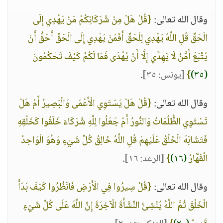
وقال الله تعالى:
{قُلْ هَلْ مِنْ شُرَكَائِكُمْ مَنْ يَهْدِي إِلَى
الْحَقِّ قُلِ اللَّهُ يَهْدِي لِلْحَقِّ أَفَمَنْ يَهْدِي إِلَى الْحَقِّ أَحَقُّ أَنْ
يُتَّبَعَ أَمَّنْ لَا يَهِدِّي إِلَّا أَنْ يُهْدَى فَمَا لَكُمْ كَيْفَ تَحْكُمُونَ
(٣٥)
}
[يونس: ٣٥]
.
وقال الله تعالى:
{قُلْ هَلْ يَسْتَوِي الْأَعْمَى وَالْبَصِيرُ أَمْ هَلْ
تَسْتَوِي الظُّلُمَاتُ وَالنُّورُ أَمْ جَعَلُوا لِلَّهِ شُرَكَاءَ خَلَقُوا كَخَلْقِهِ
فَتَشَابَهَ الْخَلْقُ عَلَيْهِمْ قُلِ اللَّهُ خَالِقُ كُلِّ شَيْءٍ وَهُوَ الْوَاحِدُ
الْقَهَّارُ
(١٦)
}
[الرعد: ١٦]
.
وقال الله تعالى:
{قُلْ سِيرُوا فِي الْأَرْضِ فَانْظُرُوا كَيْفَ بَدَأَ
الْخَلْقَ ثُمَّ اللَّهُ يُنْشِئُ النَّشْأَةَ الْآخِرَةَ إِنَّ اللَّهَ عَلَى كُلِّ شَيْءٍ