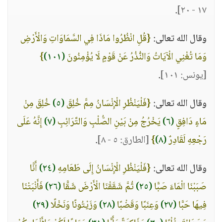
.
١٧ - ٢٠]
وقال الله تعالى:
{قُلِ انْظُرُوا مَاذَا فِي السَّمَاوَاتِ وَالْأَرْضِ
وَمَا تُغْنِي الْآيَاتُ وَالنُّذُرُ عَنْ قَوْمٍ لَا يُؤْمِنُونَ
(١٠١)
}
[يونس: ١٠١]
.
وقال الله تعالى:
{فَلْيَنْظُرِ الْإِنْسَانُ مِمَّ خُلِقَ
(٥)
خُلِقَ مِنْ
مَاءٍ دَافِقٍ
(٦)
يَخْرُجُ مِنْ بَيْنِ الصُّلْبِ وَالتَّرَائِبِ
(٧)
إِنَّهُ عَلَى
رَجْعِهِ لَقَادِرٌ
(٨)
}
[الطارق: ٥ - ٨]
.
وقال الله تعالى:
{فَلْيَنْظُرِ الْإِنْسَانُ إِلَى طَعَامِهِ
(٢٤)
أَنَّا
صَبَبْنَا الْمَاءَ صَبًّا
(٢٥)
ثُمَّ شَقَقْنَا الْأَرْضَ شَقًّا
(٢٦)
فَأَنْبَتْنَا
فِيهَا حَبًّا
(٢٧)
وَعِنَبًا وَقَضْبًا
(٢٨)
وَزَيْتُونًا وَنَخْلًا
(٢٩)