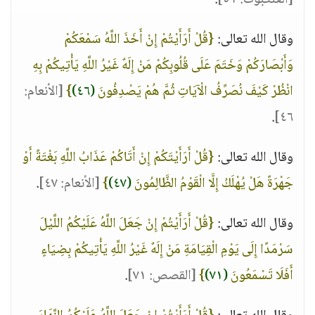
[العنكبوت: ٥١]
.
وقال الله تعالى:
{قُلْ أَرَأَيْتُمْ إِنْ أَخَذَ اللَّهُ سَمْعَكُمْ
وَأَبْصَارَكُمْ وَخَتَمَ عَلَى قُلُوبِكُمْ مَنْ إِلَهٌ غَيْرُ اللَّهِ يَأْتِيكُمْ بِهِ
انْظُرْ كَيْفَ نُصَرِّفُ الْآيَاتِ ثُمَّ هُمْ يَصْدِفُونَ
(٤٦)
}
[الأنعام:
.
٤٦]
وقال الله تعالى:
{قُلْ أَرَأَيْتَكُمْ إِنْ أَتَاكُمْ عَذَابُ اللَّهِ بَغْتَةً أَوْ
جَهْرَةً هَلْ يُهْلَكُ إِلَّا الْقَوْمُ الظَّالِمُونَ
(٤٧)
}
[الأنعام: ٤٧]
.
وقال الله تعالى:
{قُلْ أَرَأَيْتُمْ إِنْ جَعَلَ اللَّهُ عَلَيْكُمُ اللَّيْلَ
سَرْمَدًا إِلَى يَوْمِ الْقِيَامَةِ مَنْ إِلَهٌ غَيْرُ اللَّهِ يَأْتِيكُمْ بِضِيَاءٍ
أَفَلَا تَسْمَعُونَ
(٧١)
}
[القصص: ٧١]
.