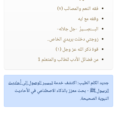
فقه النعم والمصائب (٧)
وقفه مع ايه
البــــَصِـــيرُ -جل جلاله-
زوجتي دخلت بريدي الخاص..
قوة ذكر الله عز وجل (١)
من فضائل الأدب للطالب والمتعلم 1
جديد الكلم الطيب:
اكتشف خدمة
تيسير الوصول إلى أحاديث
الرسول ﷺ
- بحث معزز بالذكاء الاصطناعي في الأحاديث
النبوية الصحيحة.