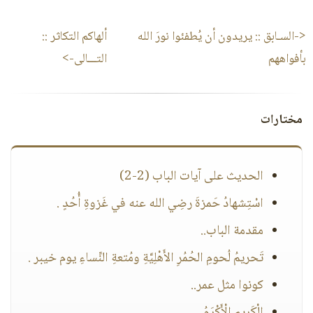
<-السـابق ::
يريدون أن يُطفئوا نورَ الله
ألهاكم التكاثر
::
بأفواههم
التـــالى->
مختارات
الحديث على آيات الباب (2-2)
اسْتِشهادُ حَمزةَ رضِي الله عنه في غَزوةِ أُحُدٍ .
مقدمة الباب..
تَحريمُ لُحومِ الحُمُرِ الأَهْلِيَّةِ ومُتعةِ النِّساءِ يوم خيبر .
كونوا مثل عمر..