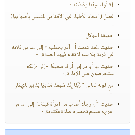
{قَالُوا سَمِعْنَا وَعَصَيْنَا}
فصل ( اتخاذ الأطيار في الأقفاص للتسلي بأصواتها)
.
حقيقة التوكل
حديث «لقد هممت أن آمر بحطب..» إلى «ما من ثلاثة
في قرية ولا بدو لا تقام فيهم الصلاة...»
حديث «يا أبا ذر إني أراك ضعيفًا..» إلى «إنكم
ستحرصون على الإمارة..»
.. ‎‏"‏
حديث "أن رجلًا أصاب من امرأة قبلة.." إلى «ما من
امريء مسلم تحضره صلاة مكتوبة..»