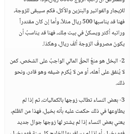
ولنفترض أن راتب الزوج 6000 ريال،فإذا قسمناه
للإيجار والفواتير والبنزين والأكل، فكم سيبقى للزوجة،
فهنا قد يناسبها 500 ريال مثلاً، وأما إن كان مقتدراً
وراتبه أكثر ويسكنُ في بيت مِلك، فهنا قد يناسبُ أن
يكونَ مصروفَ الزوجة ألفَ ريال، وهكذا.
2- البخل هو منعُ الحقُ المالي الواجبُ على الشخص، كمن
لا يُنفق على أهله، أو من لا يُكرم ضيفه وهو قادر، ونحو
ذلك.
3- بعض النساء تطالب زوجها بالكماليات، ثم إذا لم
يطاوعها في ذلك حكمت عليه بأنه بخيل، فهذا من الظلم،
يعني بعض النساء إذا لم يشتر لها زوجها جوال جديد
فهو بخيل، أو إذا لم يسافر بها للخارج كل سنة فهو بخيل،