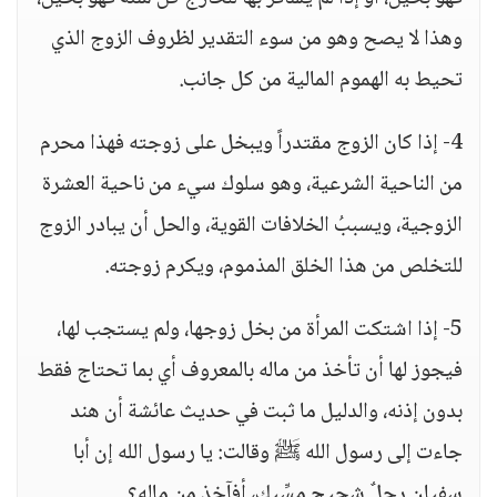
وهذا لا يصح وهو من سوء التقدير لظروف الزوج الذي
تحيط به الهموم المالية من كل جانب.
4- إذا كان الزوج مقتدراً ويبخل على زوجته فهذا محرم
من الناحية الشرعية، وهو سلوك سيء من ناحية العشرة
الزوجية، ويسببُ الخلافات القوية، والحل أن يبادر الزوج
للتخلص من هذا الخلق المذموم، ويكرم زوجته.
5- إذا اشتكت المرأة من بخل زوجها، ولم يستجب لها،
فيجوز لها أن تأخذ من ماله بالمعروف أي بما تحتاج فقط
بدون إذنه، والدليل ما ثبت في حديث عائشة أن هند
جاءت إلى رسول الله ﷺ وقالت: يا رسول الله إن أبا
سفيان رجلٌ شحيح مِسِّيك، أفآخذ من ماله؟