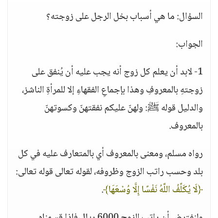
السؤال: ما هي أسباب بخل الرجل على زوجته؟
الجواب:
1- لابد أن يعلم كل زوج أنه يجب عليه أن يُنفق على
زوجتهِ بالمعروفِ وهذا بإجماعِ الفقهاءِ إلا للمرأةِ الناشز،
والدليل قوله ﷺ: ولهنّ عليكم نفقتهنّ وكسوتهنّ
بالمعروف.
رواه مسلم، ومعنى بالمعروف أي بالمتعارف عليه في كل
بلد وحسب راتب الزوج وظروفه، لقوله تعالى قوله تعالى:
﴿لَا يُكَلِّفُ اللَّهُ نَفْسًا إِلَّا وُسْعَهَا﴾
.