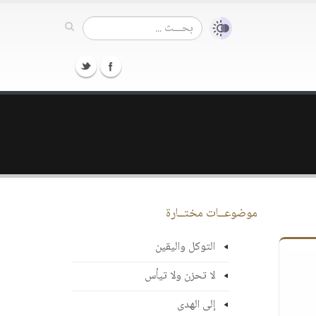
موضوعــات مختــارة
التوكل واليقين
لا تحزن ولا تيأس
إلى الهدى