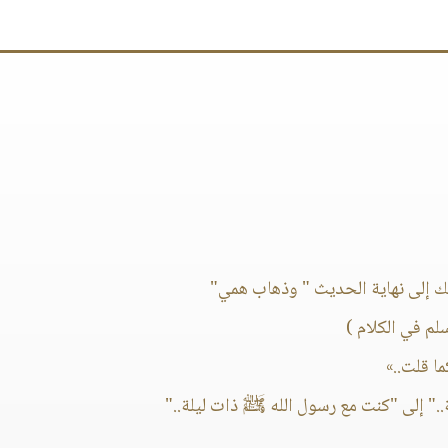
ك إلى نهاية الحديث " وذهاب همي"
م في الكلام )
ا قلت..»
" إلى "كنت مع رسول الله ﷺ ذات ليلة.."