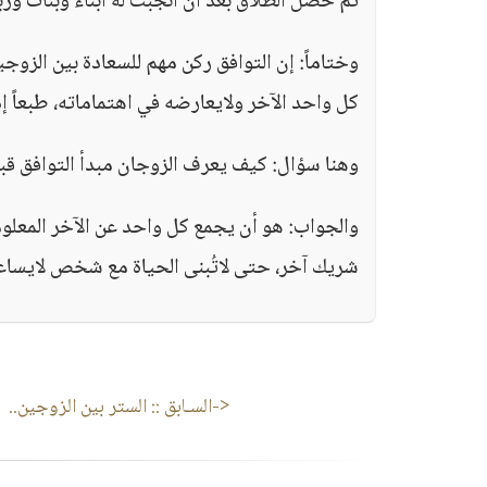
ثم حصل الطلاق بعد أن أنجبت له أبناء وبنات وربما
وختاماً: إن التوافق ركن مهم للسعادة بين الزوج
كل واحد الآخر ولايعارضه في اهتماماته، طبعاً إ
وهنا سؤال: كيف يعرف الزوجان مبدأ التوافق قبل
والجواب: هو أن يجمع كل واحد عن الآخر المعلوم
شريك آخر، حتى لاتُبنى الحياة مع شخص لايساعد
<-السـابق ::
الستر بين الزوجين..