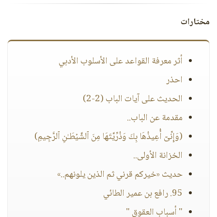
مختارات
أثر معرفة القواعد على الأسلوب الأدبي
احذر
الحديث على آيات الباب (2-2)
مقدمة عن الباب..
(وَإِنِّیۤ أُعِیذُهَا بِكَ وَذُرِّیَّتَهَا مِنَ ٱلشَّیۡطَـٰنِ ٱلرَّجِیمِ)
الخزانة الأولى..
حديث «خيركم قرني ثم الذين يلونهم..»
95. رافع بن عمير الطائي
" أسباب العقوق "