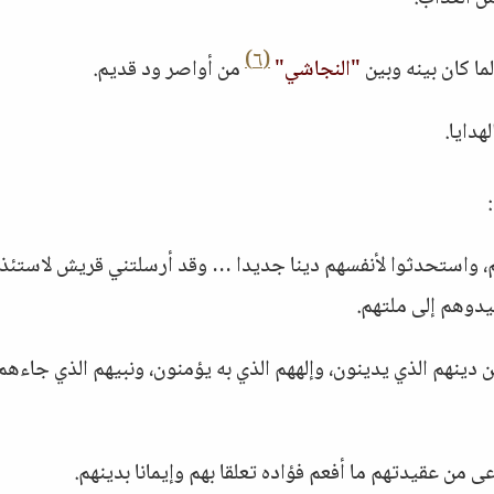
(٦)
ما كان بينه وبين
"النجاشي"
من أواصر ود قديم.
هدايا.
هم، واستحدثوا لأنفسهم دينا جديدا … وقد أرسلتني قريش لاستئذ
يدوهم إلى ملتهم.
 دينهم الذي يدينون، وإلههم الذي به يؤمنون، ونبيهم الذي جاءهم 
عى من عقيدتهم ما أفعم فؤاده تعلقا بهم وإيمانا بدينهم.