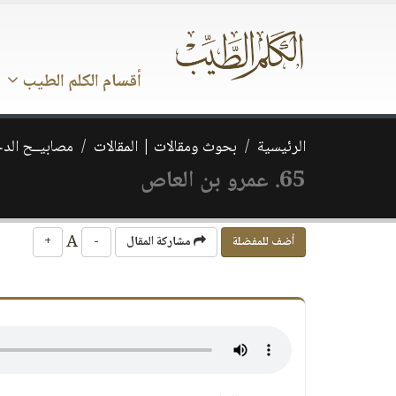
أقسام الكلم الطيب
الرئيسية
بحوث ومقالات | المقالات
مصابيــح الدج
65. عمرو بن العاص
A
أضف للمفضلة
مشاركة المقال
-
+