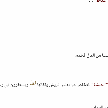
عكاظ"
…
ئا من المال فخذه.
(٥)
"الحبشة"
للتخلص من بطش قريش ونكالها
، ويستقرون في رحا
ن العذاب.