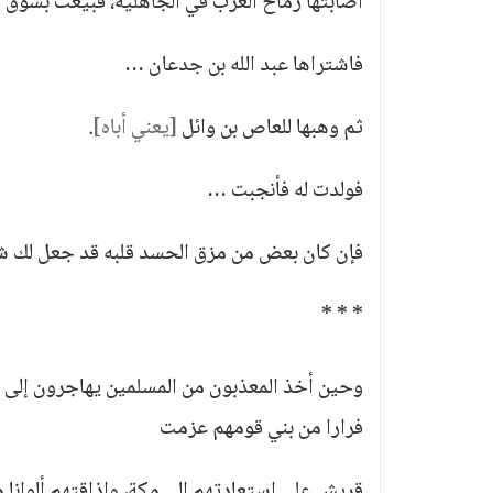
أصابتها رماح العرب في الجاهلية، فبيعت بسوق
"
فاشتراها عبد الله بن جدعان …
ثم وهبها للعاص بن وائل
[يعني أباه]
.
فولدت له فأنجبت …
فإن كان بعض من مزق الحسد قلبه قد جعل لك شي
* * *
وحين أخذ المعذبون من المسلمين يهاجرون إلى
فرارا من بني قومهم عزمت
قريش على استعادتهم إلى مكة، وإذاقتهم ألوانا م