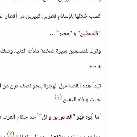
كسب خلالها للإسلام قطرين كبيرين من أقطار الم
"فلسطين"
و
"مصر"
…
وترك للمسلمين سيرة ضخمة ملأت الدنيا، وشغلت
* * *
تبدأ هذه القصة قبل الهجرة بنحو نصف قرن من ا
(١)
حيث وافاه اليقين
.
أما أبوه فهو
"العاص بن وائل"
أحد حكام العرب ف
(٢)