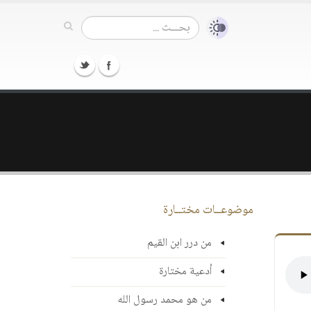
موضوعــات مختــارة
من درر ابن القيم
أدعية مختارة
من هو محمد رسول الله