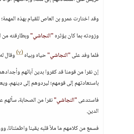
وقد اختارت عمرو بن العاص للقيام بهذه المهمة؛ ل
وزودته بما كان يؤثره
"النجاشي"
وبطارقته من ال
(٧)
فلما وفد على
"النجاشي"
حياه وبياه
وقال له:
إن نفرا من قومنا قد كفروا بدين آبائهم وأجداد
باستعادتهم إلى قومهم؛ ليردوهم إلى دينهم، ويع
فاستدعى
"النجاشي"
نفرا من الصحابة، سألهم عن
الدين.
فسمع من كلامهم ما ملأ قلبه يقينا واطمئنانا، وو