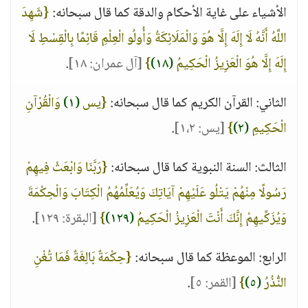
الأشياء على غاية الأحكام والدقة كما قال سبحانه:
{شَهِدَ
اللَّهُ أَنَّهُ لَا إِلَهَ إِلَّا هُوَ وَالْمَلَائِكَةُ وَأُولُو الْعِلْمِ قَائِمًا بِالْقِسْطِ لَا
إِلَهَ إِلَّا هُوَ الْعَزِيزُ الْحَكِيمُ
(١٨)
}
[آل عمران: ١٨]
.
الثاني: القرآن الكريم كما قال سبحانه:
{يس
(١)
وَالْقُرْآنِ
الْحَكِيمِ
(٢)
}
[يس: ١،٢]
.
الثالث: السنة النبوية كما قال سبحانه:
{رَبَّنَا وَابْعَثْ فِيهِمْ
رَسُولًا مِنْهُمْ يَتْلُو عَلَيْهِمْ آيَاتِكَ وَيُعَلِّمُهُمُ الْكِتَابَ وَالْحِكْمَةَ
وَيُزَكِّيهِمْ إِنَّكَ أَنْتَ الْعَزِيزُ الْحَكِيمُ
(١٢٩)
}
[البقرة: ١٢٩]
.
الرابع: الموعظة كما قال سبحانه:
{حِكْمَةٌ بَالِغَةٌ فَمَا تُغْنِ
النُّذُرُ
(٥)
}
[القمر: ٥]
.