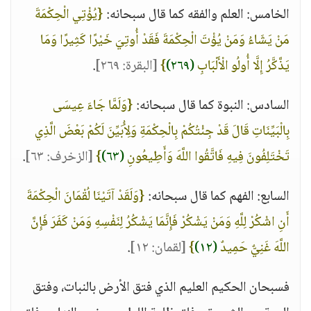
الخامس: العلم والفقه كما قال سبحانه:
{يُؤْتِي الْحِكْمَةَ
مَنْ يَشَاءُ وَمَنْ يُؤْتَ الْحِكْمَةَ فَقَدْ أُوتِيَ خَيْرًا كَثِيرًا وَمَا
يَذَّكَّرُ إِلَّا أُولُو الْأَلْبَابِ
(٢٦٩)
}
[البقرة: ٢٦٩]
.
السادس: النبوة كما قال سبحانه:
{وَلَمَّا جَاءَ عِيسَى
بِالْبَيِّنَاتِ قَالَ قَدْ جِئْتُكُمْ بِالْحِكْمَةِ وَلِأُبَيِّنَ لَكُمْ بَعْضَ الَّذِي
تَخْتَلِفُونَ فِيهِ فَاتَّقُوا اللَّهَ وَأَطِيعُونِ
(٦٣)
}
[الزخرف: ٦٣]
.
السابع: الفهم كما قال سبحانه:
{وَلَقَدْ آتَيْنَا لُقْمَانَ الْحِكْمَةَ
أَنِ اشْكُرْ لِلَّهِ وَمَنْ يَشْكُرْ فَإِنَّمَا يَشْكُرُ لِنَفْسِهِ وَمَنْ كَفَرَ فَإِنَّ
اللَّهَ غَنِيٌّ حَمِيدٌ
(١٢)
}
[لقمان: ١٢]
.
فسبحان الحكيم العليم الذي فتق الأرض بالنبات، وفتق