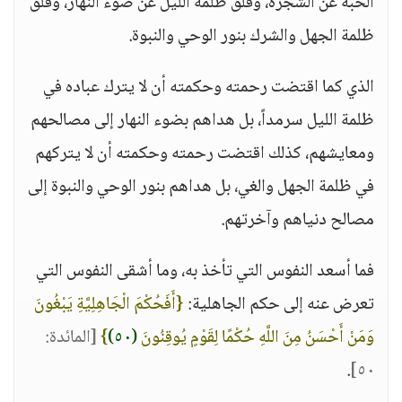
الحبة عن الشجرة، وفلق ظلمة الليل عن ضوء النهار، وفلق
ظلمة الجهل والشرك بنور الوحي والنبوة.
الذي كما اقتضت رحمته وحكمته أن لا يترك عباده في
ظلمة الليل سرمداً، بل هداهم بضوء النهار إلى مصالحهم
ومعايشهم، كذلك اقتضت رحمته وحكمته أن لا يتركهم
في ظلمة الجهل والغي، بل هداهم بنور الوحي والنبوة إلى
مصالح دنياهم وآخرتهم.
فما أسعد النفوس التي تأخذ به، وما أشقى النفوس التي
تعرض عنه إلى حكم الجاهلية:
{أَفَحُكْمَ الْجَاهِلِيَّةِ يَبْغُونَ
وَمَنْ أَحْسَنُ مِنَ اللَّهِ حُكْمًا لِقَوْمٍ يُوقِنُونَ
(٥٠)
}
[المائدة:
.
٥٠]