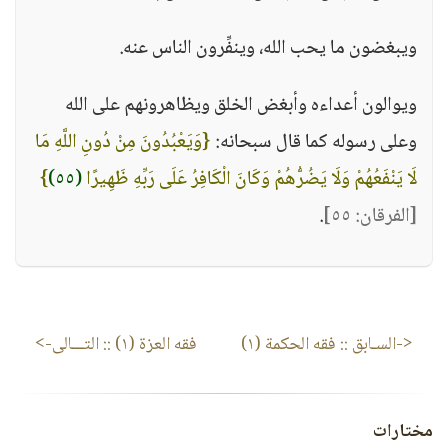
ويبغضون ما يحب الله، وينفِّرون الناس عنه.
ويوالون أعداءه وأبغض الخلق ويظاهرونهم على الله
وعلى رسوله كما قال سبحانه:
{وَيَعْبُدُونَ مِنْ دُونِ اللَّهِ مَا
لَا يَنْفَعُهُمْ وَلَا يَضُرُّهُمْ وَكَانَ الْكَافِرُ عَلَى رَبِّهِ ظَهِيرًا
(٥٥)
}
[الفرقان: ٥٥]
.
<-السـابق ::
فقه الحكمة (١)
فقه العزة (١)
:: التـــالى->
مختارات