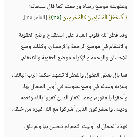
وعقوبته موضع رضاه ورحمته كما قال سبحانه:
{أَفَنَجْعَلُ الْمُسْلِمِينَ كَالْمُجْرِمِينَ
(٣٥)
}
[القلم: ٣٥]
.
وقد فطر الله قلوب العباد على استقباح وضع العقوبة
والانتقام في موضع الرحمة والإحسان، وكذلك وضع
الإحسان والرحمة والإكرام موضع العقوبة والانتقام.
فما بال بعض العقول والفطر لا تشهد حكمة الرب البالغة،
وعزته وعدله في وضع عقوبته في أولى المحال بها،
وأحقها بالعقوبة، وهم الكفار الذين كفروا بالله ونعمه
ودينه، والمشركون الذين أشركوا مع الله غيره من خلقه.
فهذه المحال لو أوليت النعم لم تحسن بها ولم تلق،