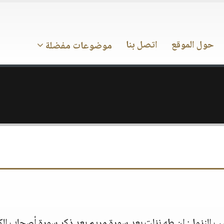
حول الموقع
اتصل بنا
موضوعات مفضلة
تيب النزول‏:‏ ان طه نزلت بعد سورة مريم بعد ذكر سورة أصحاب ال