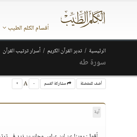
أقسام الكلم الطيب
الرئيسية
تدبر القرآن الكريم
أسرار ترتيب القرآن
سورة طه
A
أضف للمفضلة
مشاركة القسم
-
+
آية
أقول‏:‏ روينا عن ابن عباس وجابر بن زيد في تر