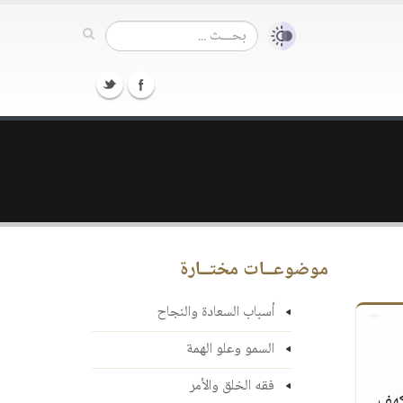
موضوعــات مختــارة
أسباب السعادة والنجاح
السمو وعلو الهمة
فقه الخلق والأمر
كهف