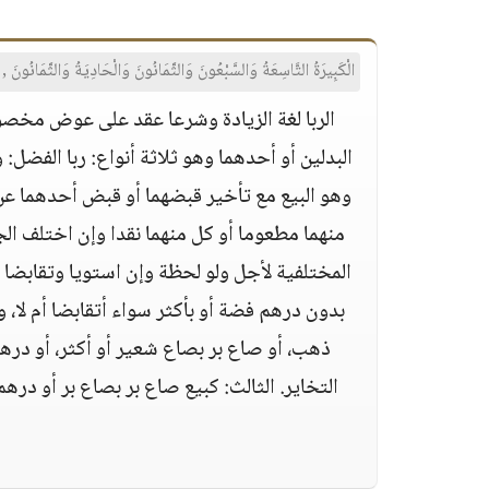
الْكَبِيرَةُ التَّاسِعَةُ وَالسَّبْعُونَ وَالثَّمَانُونَ وَالْحَادِيَةُ وَالثَّمَانُونَ , وَال
الربا لغة الزيادة وشرعا عقد على عوض مخصو
البدلين أو أحدهما وهو ثلاثة أنواع: ربا الفضل: 
وهو البيع مع تأخير قبضهما أو قبض أحدهما عن
منهما مطعوما أو كل منهما نقدا وإن اختلف الج
المختلفية لأجل ولو لحظة وإن استويا وتقابضا 
بدون درهم فضة أو بأكثر سواء أتقابضا أم لا، و
ذهب، أو صاع بر بصاع شعير أو أكثر، أو در
التخاير. الثالث: كبيع صاع بر بصاع بر أو در