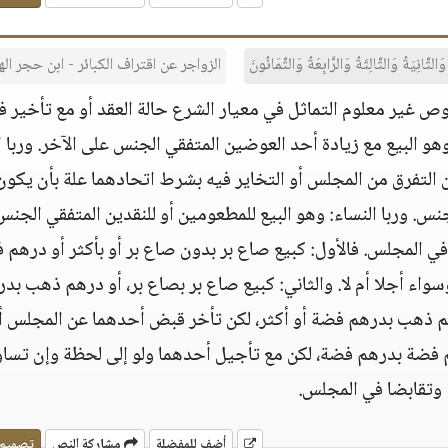
ثَّانِيَةُ وَالثَّالِثَةُ وَالرَّابِعَةُ وَالثَّمَانُونَ
الزواجر عن اقتراف الكبائر - ابن حجر ال
ص غير معلوم التماثل في معيار الشرع حالة العقد أو مع تأخير ف
وهو البيع مع زيادة أحد العوضين المتفقي الجنس على الآخر. وربا ا
 التفرق من المجلس أو التخاير فيه بشرط اتحادهما علة بأن يكون
نس. وربا النساء: وهو البيع للمطعومين أو للنقدين المتفقي الجنس
في المجلس. فالأول: كبيع صاع بر بدون صاع بر أو بأكثر أو درهم 
سواء أجلا أم لا. والثاني: كبيع صاع بر بصاع بر، أو درهم ذهب بد
هم ذهب بدرهم فضة أو أكثر، لكن تأخر قبض أحدهما عن المجلس أ
هم فضة بدرهم فضة، لكن مع تأجيل أحدهما ولو إلى لحظة وإن تساو
وتقابضا في المجلس.
أضف للمفضلة
مشاركة النص
تصميم