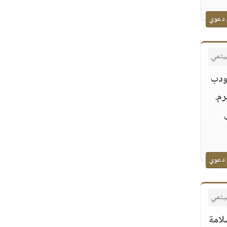
 دعوي
هيتمي
 ودب
رم.
 دعوي
هيتمي
لامة