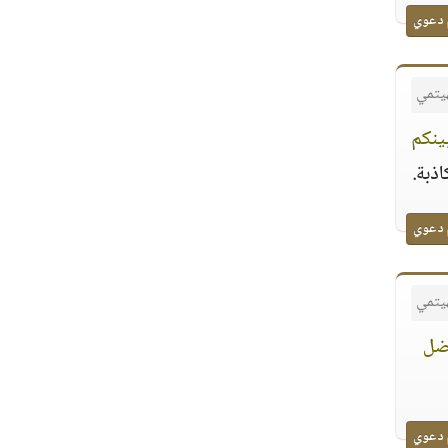
 دعوي
هيتمي
بينكم
اذبة.
 دعوي
هيتمي
فضل
 دعوي