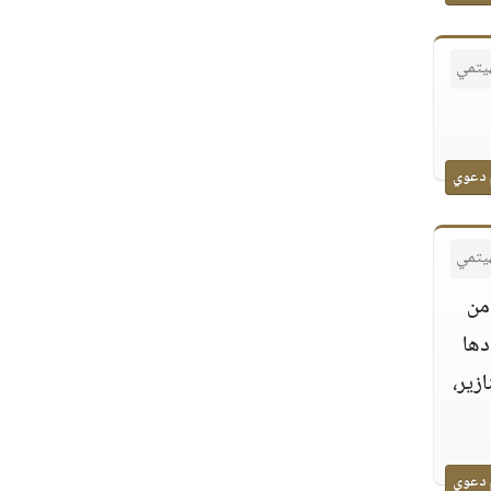
هيتمي
 دعوي
هيتمي
من
دها
زير،
 دعوي