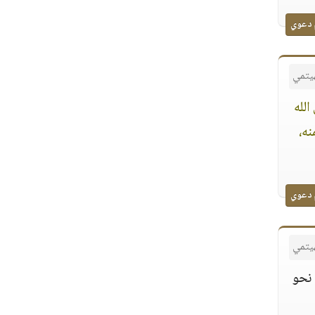
 دعوي
هيتمي
الله
ه،
 دعوي
هيتمي
 نحو