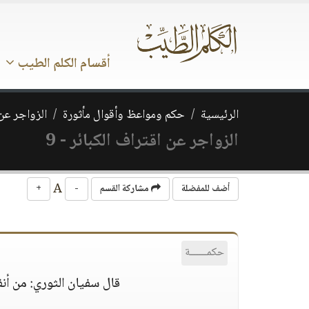
أقسام الكلم الطيب
الرئيسية
حكم ومواعظ وأقوال مأثورة
الزواجر عن 
الزواجر عن اقتراف الكبائر - 9
A
أضف للمفضلة
مشاركة القسم
-
+
حكمــــــة
قال سفيان الثوري: من أنف