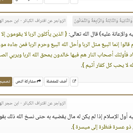
ثَّانِيَةُ وَالثَّالِثَةُ وَالرَّابِعَةُ وَالثَّمَانُونَ
الزواجر عن اقتراف الكبائر - ابن حجر ال
والإعانة عليه) قال الله تعالى:
{ الذين يأكلون الربا لا يقومون إلا 
لوا إنما البيع مثل الربا وأحل الله البيع وحرم الربا فمن جاءه م
اد فأولئك أصحاب النار هم فيها خالدون يمحق الله الربا ويربي الص
له لا يحب كل كفار أثيم }
.
أضف للمفضلة
مشاركة النص
تصميم
الزواجر عن اقتراف الكبائر - ابن حجر ال
ه أول الإسلام إذا لم يكن له مال يقضيه به حتى نسخ الله ذلك بقو
 ذو عسرة فنظرة إلى ميسرة }
.