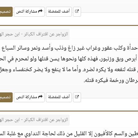
أضف للمفضلة
مشاركة النص
تصميم
الزواجر عن اقتراف الكبائر - ابن حجر ال
وحدأة وكلب عقور وغراب غير زاغ وذئب وأسد ونمر وسائر السباع
ص وبق وزنبور، فهذه كلها ونحوها يسن قتلها ولو لمحرم في الح
قتله لنفعه ولا يكره لضره. وأما ما لا ينفع ولا يضر كخنفساء وجعل
طان ورخمة فيكره قتله.
أضف للمفضلة
مشاركة النص
تصميم
الزواجر عن اقتراف الكبائر - ابن حجر ال
ين والسم كالأفيون إلا القليل من ذلك لحاجة التداوي مع غلبة الس