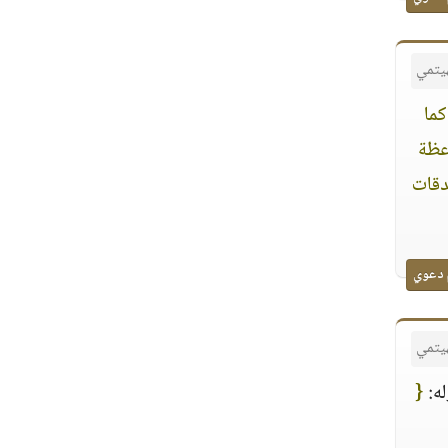
هيتمي
كما
وعظة
دقات
 دعوي
هيتمي
له:
{