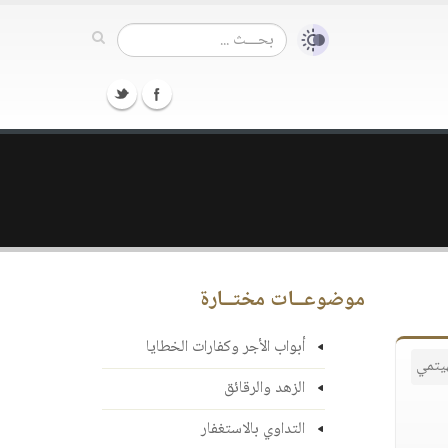
موضوعــات مختــارة
أبواب الأجر وكفارات الخطايا
هيتمي
الزهد والرقائق
التداوي بالاستغفار