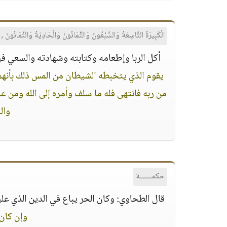
الْكَبِيرَةُ التَّاسِعَةُ وَالسَّبْعُونَ وَالثَّمَانُونَ وَالْحَادِيَةُ وَالثَّمَانُونَ , وَال
أكل الربا وإطعامه وكتابته وشهادته والسعي فيه 
يقوم الذي يتخبطه الشيطان من المس ذلك بأنهم قا
من ربه فانتهى فله ما سلف وأمره إلى الله ومن ع
وال
حكمــــــة
قال الطحاوي: وكان الحر يباع في الدين الذي علي
وإن كان