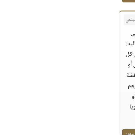
هيتمي
ي
ليد:
 كل
 أو
فضة
رهم
و
يا
 دعوي