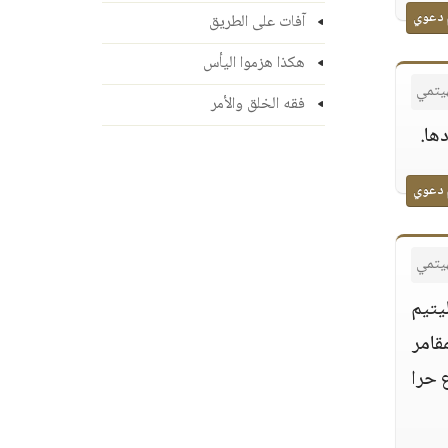
 دعوي
آفات على الطريق
هكذا هزموا اليأس
هيتمي
فقه الخلق والأمر
ها.
 دعوي
هيتمي
ليتيم
قامر
ع حرا