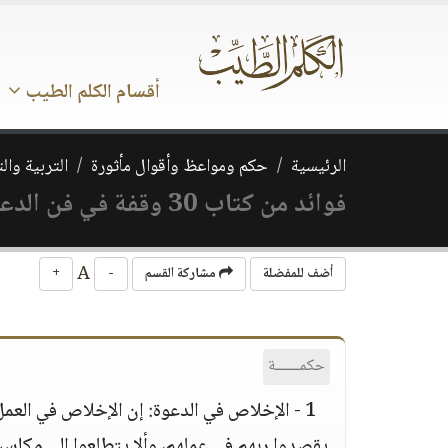
أقسام الكلم الطيب
الرئيسية
حكم ومواعظ وأقوال مأثورة
التربية وال
فوائد من كتاب 30 وقفة في فن الدعوة لعائض القرني
A
أضف للمفضلة
مشاركة القسم
-
+
حكمــــــة
1 - الإخلاص في الدعوة: إن الإخلاص في العمل
يقصدوا ربهم في عملهم، وألا يتطلعوا إلى مكاسب 