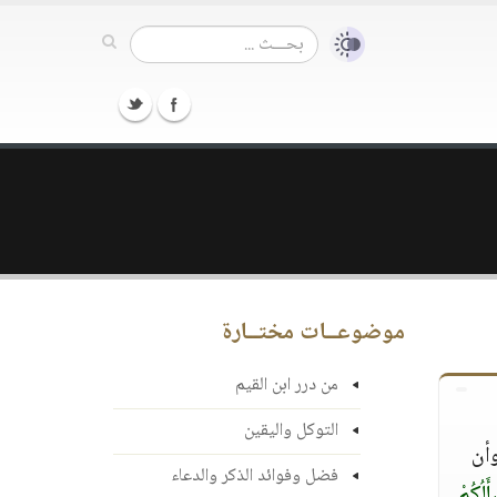
موضوعــات مختــارة
من درر ابن القيم
التوكل واليقين
وأن
فضل وفوائد الذكر والدعاء
َلُكُمْ