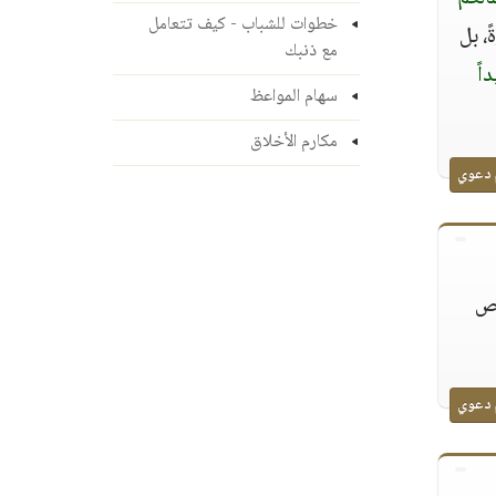
خطوات للشباب - كيف تتعامل
ً، بل
مع ذنبك
اً
سهام المواعظ
مكارم الأخلاق
 دعوي
يص
 دعوي