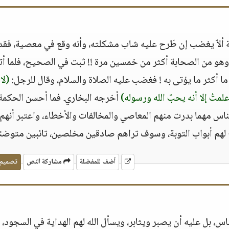
 ألاّ يغضب إن طَرح عليه شاب مشكلته، وأنه وقع في معصية، فقد أ
هو من الصحابة أكثر من خمسين مرة !! ثبت في الصحيح، فلما أت
، ما أكثر ما يؤتى به ! فغضب عليه الصلاة والسلام، وقال للرجل:
(لا
متُ إلا أنه يحبّ الله ورسوله)
أخرجه البخاري. فما أحسن الحكمة،
الناس مهما بدرت منهم المعاصي والمخالفات والأخطاء، واعتبر أنهم
ح لهم أبواب التوبة، وسوف تراهم صادقين مخلصين، تائبين متوضئ
أضف للمفضلة
مشاركة النص
تصميم
س، بل عليه أن يصبر ويثابر، ويسأل الله لهم الهداية في السجود، و