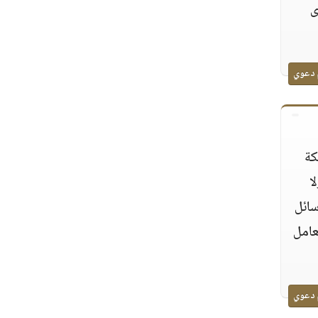
ى
 دعوي
كة
ا
سائل
عامل
 دعوي