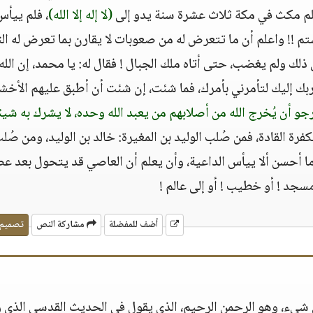
لم مكث في مكة ثلاث عشرة سنة يدو إلى
(لا إله إلا الله)
، فلم ييأس
شتم !! واعلم أن ما تتعرض له من صعوبات لا يقارن بما تعرض له ال
ك ولم يغضب، حتى أتاه ملك الجبال ! فقال له: يا محمد، إن الله
ربك إليك لتأمرني بأمرك، فما شئت، إن شئت أن أطبق عليهم الأخش
جو أن يُخرج الله من أصلابهم من يعبد الله وحده، لا يشرك به شيئا
ة القادة، فمن صُلب الوليد بن المغيرة: خالد بن الوليد، ومن صُل
ا أحسن ألا ييأس الداعية، وأن يعلم أن العاصي قد يتحول بعد عص
مسجد ! أو خطيب ! أو إلى عالم !
أضف للمفضلة
مشاركة النص
تصميم
 شيء، وهو الرحمن الرحيم، الذي يقول في الحديث القدسي الذي ر