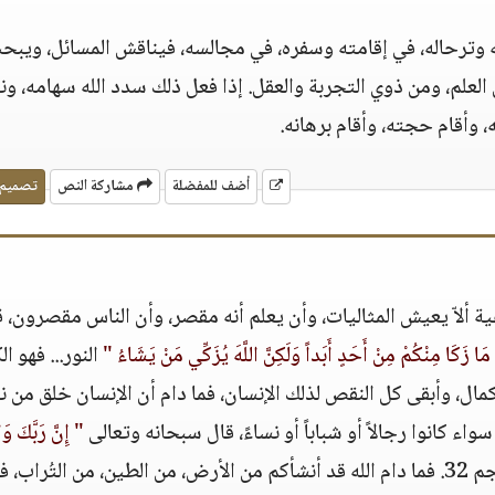
ه وترحاله، في إقامته وسفره، في مجالسه، فيناقش المسائل، ويبح
العلم، ومن ذوي التجربة والعقل. إذا فعل ذلك سدد الله سهامه، ون
، وأقام حجته، وأقام برهانه.
أضف للمفضلة
مشاركة النص
تصميم
عية ألاّ يعيش المثاليات، وأن يعلم أنه مقصر، وأن الناس مقصرون، 
مَا زَكَا مِنْكُمْ مِنْ أَحَدٍ أَبَداً وَلَكِنَّ اللَّهَ يُزَكِّي مَنْ يَشَاءُ "
النور... فهو ا
كمال، وأبقى كل النقص لذلك الإنسان، فما دام أن الإنسان خلق من 
اء كانوا رجالاً أو شباباً أو نساءً، قال سبحانه وتعالى
" إِنَّ رَبَّكَ وَ
النجم 32. فما دام الله قد أنشأكم من الأرض، من الطين، من التُراب، ف