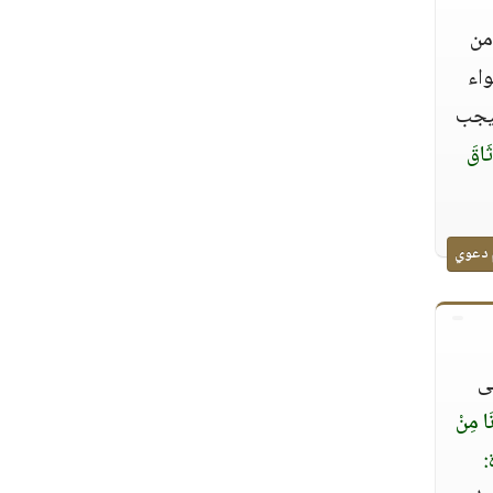
من
واء
فيجب
ثَاقَ
 دعوي
ى
َا مِنْ
: