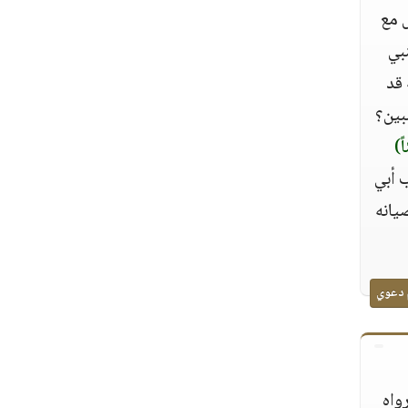
 مع
نبي
 قد
بين؟
ً)
ب أبي
يانه
 دعوي
واه