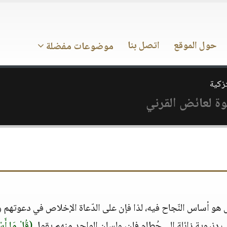
حول الموقع
اتصل بنا
موضوعات مفضلة
تزكية
 هو أساس النّجاح فيه، لذا فإن على الدّعاة الإخلاص في دعوتهم 
دنيوية زائلة إلى حُطام فانِ، ولسان الواحد منهم يقول
(قُلْ مَا أَسْأ