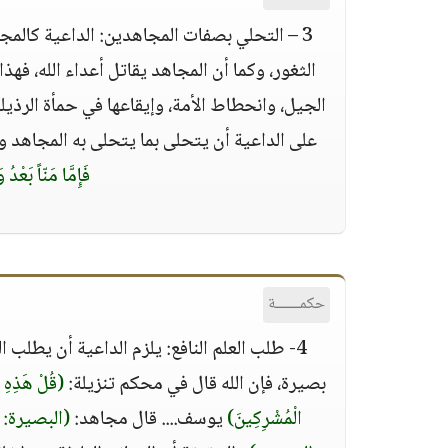
3 – التحلي بصفات المجاهدين: الداعية كالمجا
الثغور، وكما أن المجاهد يقاتل أعداء الله، فه
الجيل، وانحطاط الأمة، وإيقاعها في حمأة الرذيل
على الداعية أن يتحلى بما يتحلى به المجاهد 
فَإِمَّا مَنّاً بَعْد
حكمــــــة
4- طلب العلم النافع: يلزم الداعية أن يطلب 
بصيرة، فإن الله قال في محكم تنزيلة:
(قُلْ هَذِهِ سَ
الْمُشْرِكِينَ)
يوسف.... قال مجاهد:
(البصيرة: 