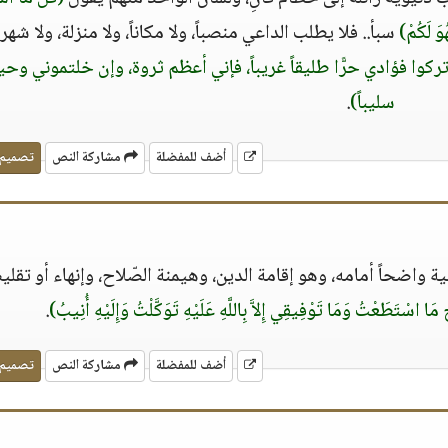
وَ لَكُمْ)
سبأ.. فلا يطلب الداعي منصباً، ولا مكاناً، ولا منزلة، ولا شهرة
ركوا فؤادي حرًّا طليقاً غريباً، فإني أعظم ثروة، وإن خلتموني وحيد
سليباً)
.
أضف للمفضلة
مشاركة النص
تصميم
واضحاً أمامه، وهو إقامة الدين، وهيمنة الصّلاح، وإنهاء أو تقل
 مَا اسْتَطَعْتُ وَمَا تَوْفِيقِي إِلاَّ بِاللَّهِ عَلَيْهِ تَوَكَّلْتُ وَإِلَيْهِ أُنِيبُ)
.
أضف للمفضلة
مشاركة النص
تصميم