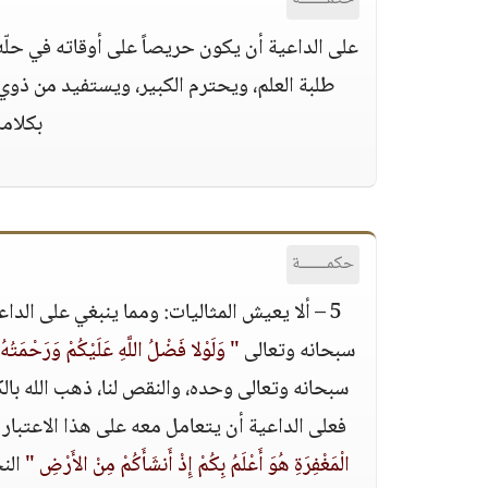
على الداعية أن يكون حريصاً على أوقاته في حلّ
طلبة العلم، ويحترم الكبير، ويستفيد من ذوي 
بكلامه
حكمــــــة
5 – ألا يعيش المثاليات: ومما ينبغي على الدا
سبحانه وتعالى
" وَلَوْلا فَضْلُ اللَّهِ عَلَيْكُمْ وَرَحْمَتُهُ 
سبحانه وتعالى وحده، والنقص لنا، ذهب الله بال
فعلى الداعية أن يتعامل معه على هذا الاعتبار سو
الْمَغْفِرَةِ هُوَ أَعْلَمُ بِكُمْ إِذْ أَنشَأَكُمْ مِنْ الأَرْضِ "