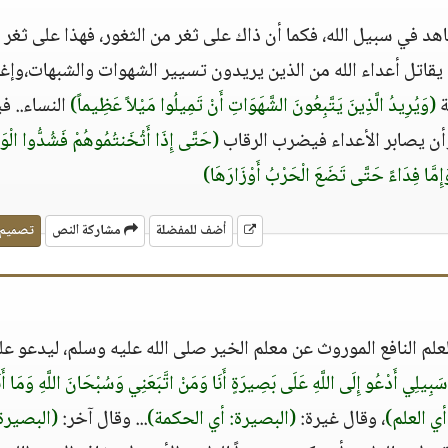
هد في سبيل الله، فكما أن ذاك على ثغر من الثغور، فهذا على ثغر 
ذا يقاتل أعداء الله من الذين يريدون تسيير الشهوات والشبهات،وإغ
ة
(وَيُرِيدُ الَّذِينَ يَتَّبِعُونَ الشَّهَوَاتِ أَنْ تَمِيلُوا مَيْلاً عَظِيماً)
النساء.. 
وأن يصابر الأعداء فيضرب الرقاب
(حَتَّى إِذَا أَثْخَنتُمُوهُمْ فَشُدُّوا الْوَ
ُ وَإِمَّا فِدَاءً حَتَّى تَضَعَ الْحَرْبُ أَوْزَارَهَا)
أضف للمفضلة
مشاركة النص
تصميم
العلم النافع الموروث عن معلم الخير صلى الله عليه وسلم، ليدعو عل
بِيلِي أَدْعُو إِلَى اللَّهِ عَلَى بَصِيرَةٍ أَنَا وَمَنْ اتَّبَعَنِي وَسُبْحَانَ اللَّهِ وَمَا أَن
أي العلم)
، وقال غيرة:
(البصيرة: أي الحكمة)
... وقال آخر:
(البصيرة