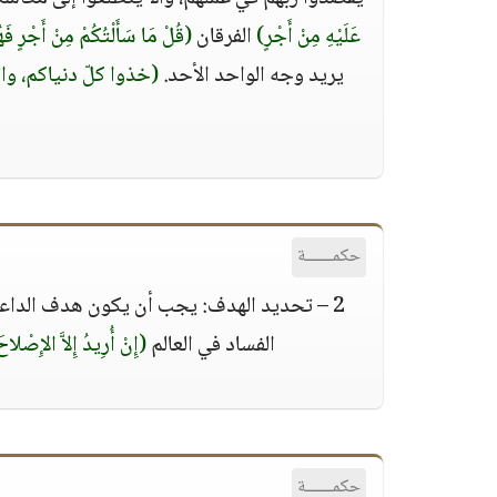
عَلَيْهِ مِنْ أَجْرٍ)
الفرقان
(قُلْ مَا سَأَلْتُكُمْ مِنْ أَجْرٍ فَهُ
يريد وجه الواحد الأحد.
(خذوا كلّ دنياكم، وات
حكمــــــة
2 – تحديد الهدف: يجب أن يكون هدف الداعية 
الفساد في العالم
(إِنْ أُرِيدُ إِلاَّ الإِصْلاحَ
حكمــــــة