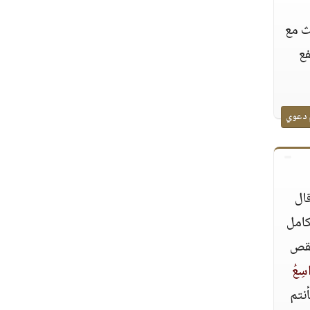
ث مع
فع
 دعوي
قال
لكامل
نقص
اسِعُ
أنتم