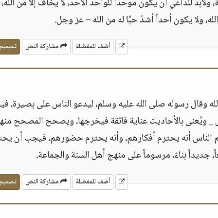
 ولابد للداعي أن يكون موحداً للواحد الأحد، لا يخاف إلا من الله، و
الله، ولا يكون أحداً أشدّ حبَّا له من الله – عز وجل.
أضف للمفضلة
مشاركة النص
تصميم
 الله وقال رسوله صلى الله عليه وسلم، ليدعو الناس على بصيرة، ف
جل _ ويُعنى بالأحاديث عناية فائقة فيخرجها، ويصحح المصحح منها
 الناس أنه يحترم أفكارهم، وأنه يحترم حضورهم، فيجب أن يحت
ً، جديداً بناءً، مرسوماً على منهج أهل السنة والجماعة.
أضف للمفضلة
مشاركة النص
تصميم