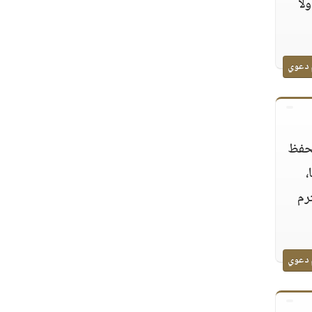
لا
 دعوي
يحفظ
،
رم
 دعوي