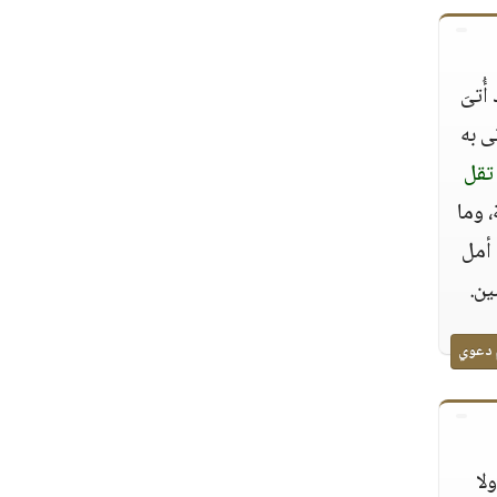
ُتىَ
ى به
 تقل
 وما
 أمل
ين.
 دعوي
لا